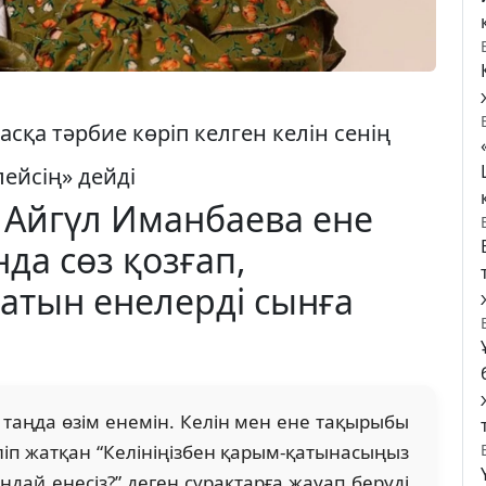
сқа тәрбие көріп келген келін сенің
лейсің» дейді
а Айгүл Иманбаева ене
да сөз қозғап,
татын енелерді сынға
гі таңда өзім енемін. Келін мен ене тақырыбы
еліп жатқан “Келініңізбен қарым-қатынасыңыз
қандай енесіз?” деген сұрақтарға жауап беруді