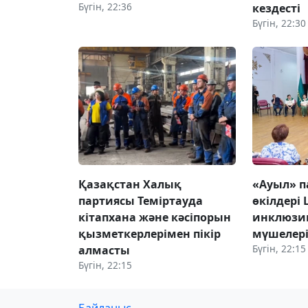
Бүгін, 22:36
кездесті
Бүгін, 22:30
Қазақстан Халық
«Ауыл» 
партиясы Теміртауда
өкілдері
кітапхана және кәсіпорын
инклюзи
қызметкерлерімен пікір
мүшелері
Бүгін, 22:15
алмасты
Бүгін, 22:15
Байланыс