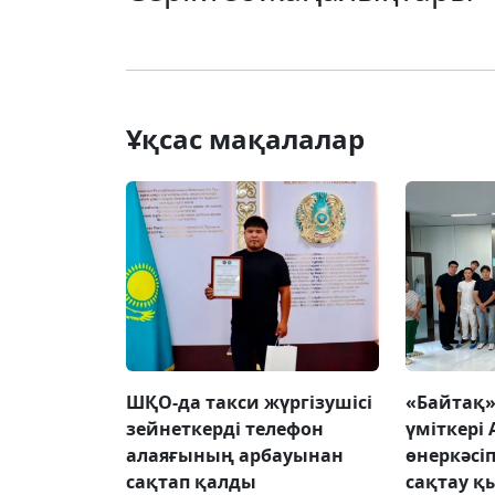
Ұқсас мақалалар
ШҚО-да такси жүргізушісі
«Байтақ
зейнеткерді телефон
үміткері
алаяғының арбауынан
өнеркәсі
сақтап қалды
сақтау қ