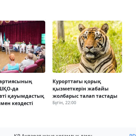
партиясының
Курорттағы қорық
 ШҚО-да
қызметкерін жабайы
вті қауымдастық
жолбарыс талап тастады
Бүгін, 22:00
мен кездесті
ҚР Ақпарат және қоғамдық даму
PD