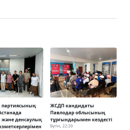
» партиясының
ЖСДП кандидаты
 Астанада
Павлодар облысының
п және денсаулық
тұрғындарымен кездесті
Бүгін, 22:20
ызметкерлерімен