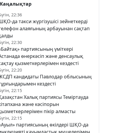
Жаңалықтар
Бүгін, 22:36
ШҚО-да такси жүргізушісі зейнеткерді
телефон алаяғының арбауынан сақтап
қалды
Бүгін, 22:30
«Байтақ» партиясының үміткері
Астанада өнеркәсіп және денсаулық
сақтау қызметкерлерімен кездесті
Бүгін, 22:20
ЖСДП кандидаты Павлодар облысының
тұрғындарымен кездесті
Бүгін, 22:15
Қазақстан Халық партиясы Теміртауда
кітапхана және кәсіпорын
қызметкерлерімен пікір алмасты
Бүгін, 22:15
«Ауыл» партиясының өкілдері ШҚО-да
инклюзивті қауымдастық мүшелерімен