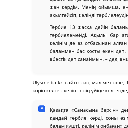
жөн көрдім. Менің ойымша, ене
ақылгөйсіп, келінді тәрбиелеуді
Тәрбие 13 жасқа дейін баланы
тәрбиелемейді. Ақылы бар ат
келінім де өз отбасынан алған
баламмен бас қосты екен деп, 
әбестік деп санаймын, – деді әнш
Ulysmedia.kz сайтының мәліметінше,
көріп келген келін сенің үйіңе келгенде,
Қазақта «Санасына берсін» де
қандай тәрбие көрді, соны өзі
балам күшті, келінім оңбаған» 