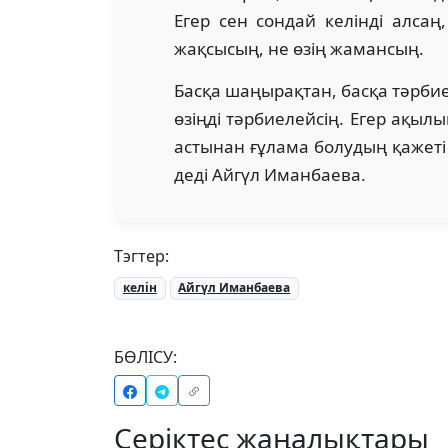
Егер сен сондай келінді алсаң
жақсысың, не өзің жамансың.
Басқа шаңырақтан, басқа тәрбие 
өзіңді тәрбиелейсің. Егер ақылы
астынан ғұлама болудың қажеті ж
деді Айгүл Иманбаева.
Тэгтер:
келін
Айгүл Иманбаева
БӨЛІСУ:
Серіктес жаңалықтары