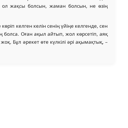
, ол жақсы болсын, жаман болсын, не өзің
көріп келген келін сенің үйіңе келгенде, сен
ң болса. Оған ақыл айтып, жол көрсетіп, аяқ
оқ. Бұл әрекет өте күлкілі әрі ақымақтық, –