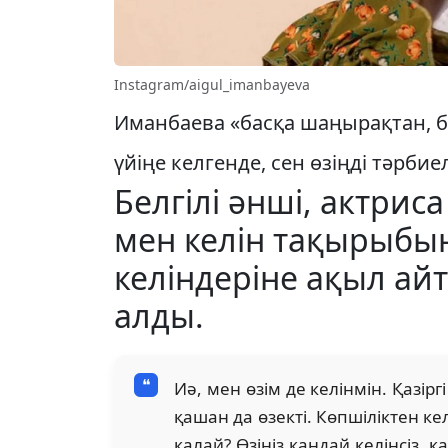
Instagram/aigul_imanbayeva
Иманбаева «басқа шаңырақтан, ба
үйіңе келгенде, сен өзіңді тәрбие
Белгілі әнші, актрис
мен келін тақырыбын
келіндеріне ақыл ай
алды.
Иә, мен өзім де келінмін. Қазір
қашан да өзекті. Көпшіліктен к
қалай? Өзіңіз қандай келінсіз, 