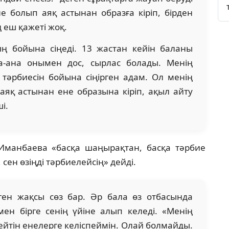
 болып аяқ астынан образға кіріп, бірден
ң еш қажеті жоқ.
ң бойына сіңеді. 13 жастан кейін баланы
а-ана онымен дос, сырлас болады. Менің
 тәрбиесін бойына сіңірген адам. Ол менің
аяқ астынан ене образына кіріп, ақыл айту
і.
 Иманбаева «басқа шаңырақтан, басқа тәрбие
 сен өзіңді тәрбиелейсің» дейді.
ген жақсы сөз бар. Әр бала өз отбасында
мен бірге сенің үйіне алып келеді. «Менің
дейтін енелерге келіспеймін. Олай болмайды.