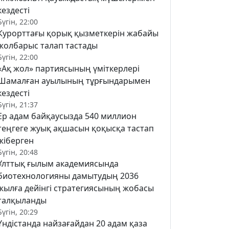
кездесті
Бүгін, 22:00
Курорттағы қорық қызметкерін жабайы
жолбарыс талап тастады
Бүгін, 22:00
«Ақ жол» партиясының үміткерлері
Шамалған ауылының тұрғындарымен
кездесті
Бүгін, 21:37
Ер адам байқаусызда 540 миллион
теңгеге жуық ақшасын қоқысқа тастап
жіберген
Бүгін, 20:48
Ұлттық ғылым академиясында
биотехнологияны дамытудың 2036
жылға дейінгі стратегиясының жобасы
талқыланды
Бүгін, 20:29
Үндістанда найзағайдан 20 адам қаза