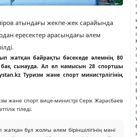
піров атындағы жекпе-жек сарайында
одан ересектер арасындағы әлем
лді.
лып жатқан байрақты бәсекеде әлемнің 80
 бақ сынауда. Ал ел намысын 28 спортшы
stan.kz Туризм және спорт министрлігінің
зм және спорт вице-министрі Серік Жарасбаев
тілік тіледі.
атқан бұл жолғы әлем біріншілігінің мәні