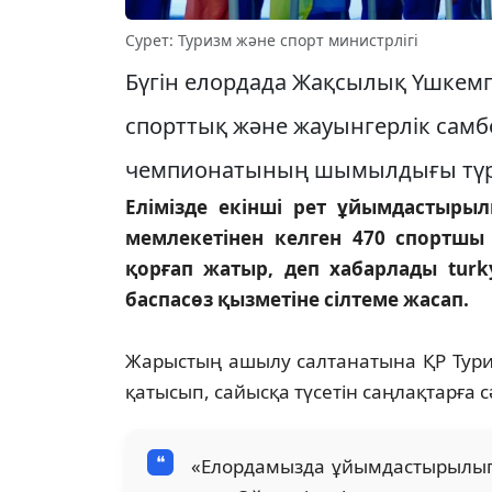
Сурет: Туризм және спорт министрлігі
Бүгін елордада Жақсылық Үшкем
спорттық және жауынгерлік самб
чемпионатының шымылдығы түрі
Елімізде екінші рет ұйымдастыры
мемлекетінен келген 470 спортшы
қорғап жатыр, деп хабарлады turky
баспасөз қызметіне сілтеме жасап.
⠀
Жарыстың ашылу салтанатына ҚР Тури
қатысып, сайысқа түсетін саңлақтарға сәт
«Елордамызда ұйымдастырылып ж