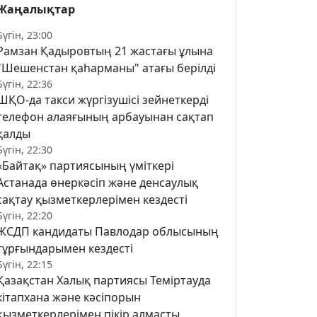
Жаңалықтар
Бүгін, 23:00
Рамзан Қадыровтың 21 жастағы ұлына
"Шешенстан қаһарманы" атағы берілді
Бүгін, 22:36
ШҚО-да такси жүргізушісі зейнеткерді
телефон алаяғының арбауынан сақтап
қалды
Бүгін, 22:30
«Байтақ» партиясының үміткері
Астанада өнеркәсіп және денсаулық
сақтау қызметкерлерімен кездесті
Бүгін, 22:20
ЖСДП кандидаты Павлодар облысының
тұрғындарымен кездесті
Бүгін, 22:15
Қазақстан Халық партиясы Теміртауда
кітапхана және кәсіпорын
қызметкерлерімен пікір алмасты