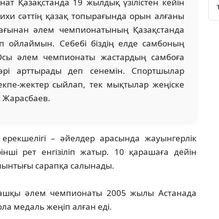
ат Қазақстанда 19 жылдық үзілістен кейін
арихи сәттің қазақ топырағында орын алғаны
 жағынан әлем чемпионатының Қазақстанда
 ойлаймын. Себебі біздің елде самбоның
 Осы әлем чемпионаты жастардың самбоға
рі арттырады деп сенемін. Спортшылар
кпе-жектер сыйлап, тек мықтылар жеңіске
ік Жарасбаев.
рекшелігі – әйелдер арасында жауынгерлік
нші рет енгізіліп жатыр. 10 қарашаға дейін
иынтығы сарапқа салынады.
алғашқы әлем чемпионаты 2005 жылы Астанада
қола медаль жеңіп алған еді.