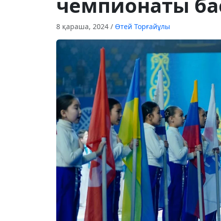
чемпионаты ба
8 қараша, 2024
/
Өтей Торғайұлы