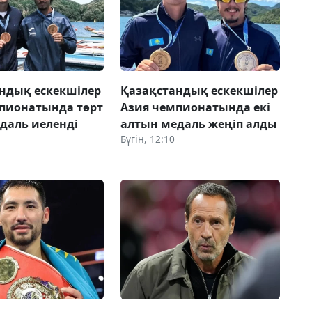
ндық ескекшілер
Қазақстандық ескекшілер
пионатында төрт
Азия чемпионатында екі
даль иеленді
алтын медаль жеңіп алды
Бүгін, 12:10