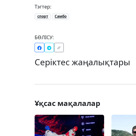
Тэгтер:
спорт
Самбо
БӨЛІСУ:
Серіктес жаңалықтары
Ұқсас мақалалар