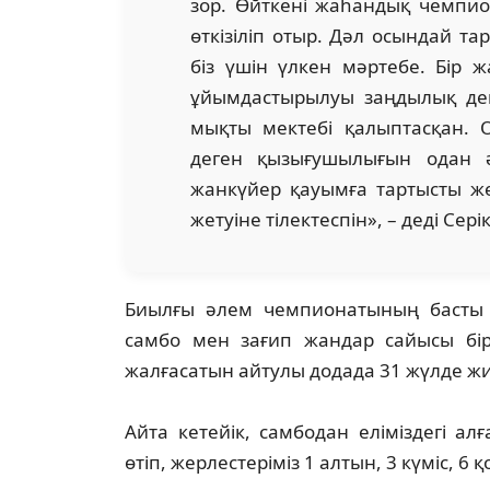
зор. Өйткені жаһандық чемпион
өткізіліп отыр. Дәл осындай т
біз үшін үлкен мәртебе. Бір
ұйымдастырылуы заңдылық деп
мықты мектебі қалыптасқан.
деген қызығушылығын одан ә
жанкүйер қауымға тартысты же
жетуіне тілектеспін», – деді Сер
Биылғы әлем чемпионатының басты е
самбо мен зағип жандар сайысы бірі
жалғасатын айтулы додада 31 жүлде ж
⠀
Айта кетейік, самбодан еліміздегі 
өтіп, жерлестеріміз 1 алтын, 3 күміс, 6 