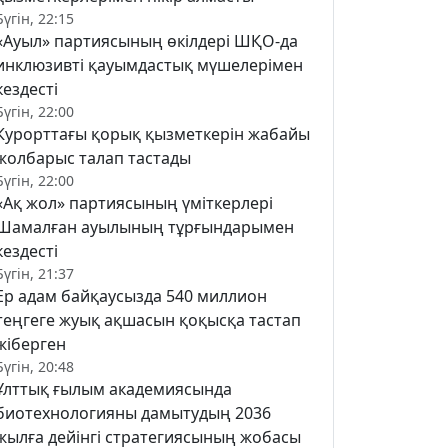
Бүгін, 22:15
«Ауыл» партиясының өкілдері ШҚО-да
инклюзивті қауымдастық мүшелерімен
кездесті
Бүгін, 22:00
Курорттағы қорық қызметкерін жабайы
жолбарыс талап тастады
Бүгін, 22:00
«Ақ жол» партиясының үміткерлері
Шамалған ауылының тұрғындарымен
кездесті
Бүгін, 21:37
Ер адам байқаусызда 540 миллион
теңгеге жуық ақшасын қоқысқа тастап
жіберген
Бүгін, 20:48
Ұлттық ғылым академиясында
биотехнологияны дамытудың 2036
жылға дейінгі стратегиясының жобасы