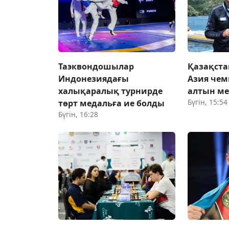
Таэквондошылар
Қазақста
Индонезиядағы
Азия чем
халықаралық турнирде
алтын ме
Бүгін, 15:54
төрт медальға ие болды
Бүгін, 16:28