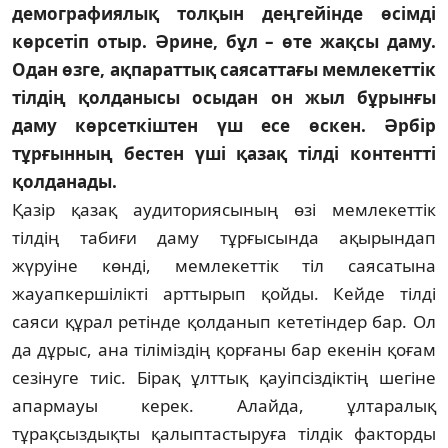
демографиялық толқын деңгейінде өсімді
көрсетіп отыр. Әрине, бұл – өте жақсы даму.
Одан өзге, ақпараттық саясаттағы мемлекеттік
тілдің қолданысы осыдан он жыл бұрынғы
даму көрсеткіштен үш есе өскен. Әрбір
тұрғынның бестен үші қазақ тілді контентті
қолданады.
Қазір қазақ аудиториясының өзі мемлекеттік
тілдің табиғи даму тұрғысында ақырындап
жүруіне көнді, мемлекеттік тіл саясатына
жауапкершілікті арттырып қойды. Кейде тілді
саяси құрал ретінде қолданып кететіндер бар. Ол
да дұрыс, ана тіліміздің қорғаны бар екенін қоғам
сезінуге тиіс. Бірақ ұлттық қауіпсіздіктің шегіне
апармауы керек. Алайда, ұлтаралық
тұрақсыздықты қалыптастыруға тілдік факторды