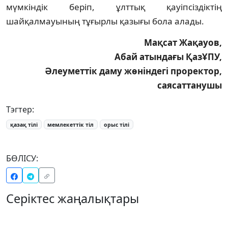
мүмкіндік беріп, ұлттық қауіпсіздіктің
шайқалмауының тұғырлы қазығы бола алады.
Мақсат Жақауов,
Абай атындағы ҚазҰПУ,
Әлеуметтік даму жөніндегі проректор,
саясаттанушы
Тэгтер:
қазақ тілі
мемлекеттік тіл
орыс тілі
БӨЛІСУ:
Серіктес жаңалықтары