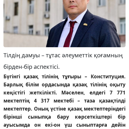
Тілдің дамуы – тұтас әлеуметтік қоғамның
бірден-бір аспектісі.
Бүгінгі қазақ тілінің тұғыры – Конституция.
Барлық білім ордасында қазақ тілінің оқыту
кеңістігі жеткілікті. Мәселен, елдегі 7 771
мектептің 4 317 мектебі – таза қазақтілді
мектептер. Оның үстіне қазақ мектептеріндегі
бірінші сыныпқа бару көрсеткіштері бір
ауысымда он екі-он үш сыныптарға дейін