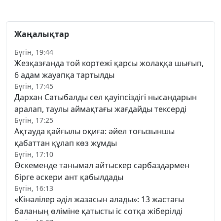
Жаңалықтар
Бүгін, 19:44
Жезқазғанда той кортежі қарсы жолаққа шығып,
6 адам жауапқа тартылды
Бүгін, 17:45
Дархан Сатыбалды сел қауіпсіздігі нысандарын
аралап, таулы аймақтағы жағдайды тексерді
Бүгін, 17:25
Ақтауда қайғылы оқиға: әйел тоғызыншы
қабаттан құлап көз жұмды
Бүгін, 17:10
Өскеменде танымал айтыскер сарбаздармен
бірге әскери ант қабылдады
Бүгін, 16:13
«Кінәлілер әділ жазасын алады»: 13 жастағы
баланың өліміне қатысты іс сотқа жіберілді