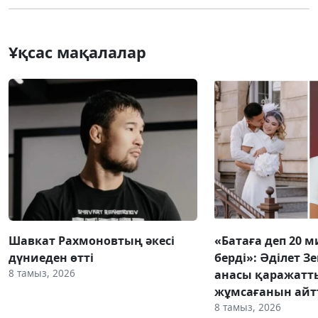
Ұқсас мақалалар
Шавкат Рахмоновтың әкесі
«Батаға деп 20 
дүниеден өтті
берді»: Әділет З
8 тамыз, 2026
анасы қаражатт
жұмсағанын ай
8 тамыз, 2026