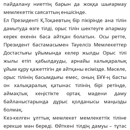
пайдалану ниеттің барын да жоққа шығармау
мемлекеттік саясаттың еншісінде.
Ел Президенті Қ.Тоқаевтың бір пікірінде ана тілін
дамытуда өзге тілді, орыс тілін шектеуге апармау
керек екенін баса айтқан болатын. Осы ретте,
Президент бастамасымен Тәуелсіз Мемлекеттер
Достастығы ұйымында келер жылды Орыс тілі
жылы етіп қабылдауды, арнайы халықаралық
ұйым құру қажеттігін де айтқаны есімізде. Мәселе,
орыс тілінің басымдығы емес, оның БҰҰ-ң басты
он халықаралық қатынас тілінің бірі ретінде,
аймақтық кеңістікте ортақ мәдени даму
байланыстарында дұрыс қолданысы маңызды
болмақ.
Кез-келген ұлттық мемлекет мемлекеттік тіліне
ерекше мән береді. Өйткені тілдің дамуы – тұтас