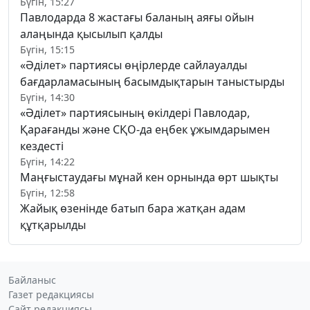
Бүгін, 15:27
Павлодарда 8 жастағы баланың аяғы ойын
алаңында қысылып қалды
Бүгін, 15:15
«Әділет» партиясы өңірлерде сайлауалды
бағдарламасының басымдықтарын таныстырды
Бүгін, 14:30
«Әділет» партиясының өкілдері Павлодар,
Қарағанды және СҚО-да еңбек ұжымдарымен
кездесті
Бүгін, 14:22
Маңғыстаудағы мұнай кен орнында өрт шықты
Бүгін, 12:58
Жайық өзенінде батып бара жатқан адам
құтқарылды
Байланыс
Газет редакциясы
Сайт редакциясы