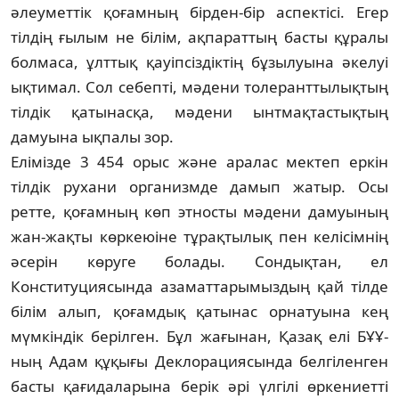
әлеуметтік қоғамның бірден-бір аспектісі. Егер
тілдің ғылым не білім, ақпараттың басты құралы
болмаса, ұлттық қауіпсіздіктің бұзылуына әкелуі
ықтимал. Сол себепті, мәдени толеранттылықтың
тілдік қатынасқа, мәдени ынтмақтастықтың
дамуына ықпалы зор.
Елімізде 3 454 орыс және аралас мектеп еркін
тілдік рухани организмде дамып жатыр. Осы
ретте, қоғамның көп этносты мәдени дамуының
жан-жақты көркеюіне тұрақтылық пен келісімнің
әсерін көруге болады. Сондықтан, ел
Конституциясында азаматтарымыздың қай тілде
білім алып, қоғамдық қатынас орнатуына кең
мүмкіндік берілген. Бұл жағынан, Қазақ елі БҰҰ-
ның Адам құқығы Деклорациясында белгіленген
басты қағидаларына берік әрі үлгілі өркениетті