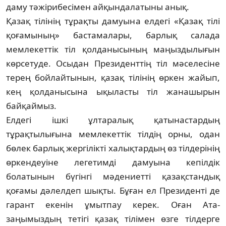
даму тәжірибесімен айқындалатыны анық.
Қазақ тілінің тұрақты дамуына елдегі «Қазақ тілі
қоғамының» бастамалары, барлық салада
мемлекеттік тіл қолданысының маңыздылығын
көрсетуде. Осыдан Президенттің тіл мәселесіне
терең бойлайтынын, қазақ тілінің өркен жайып,
кең қолданысына ықыласты тіл жанашырын
байқаймыз.
Елдегі ішкі ұлтаралық қатынастардың
тұрақтылығына мемлекеттік тілдің орны, одан
бөлек барлық жергілікті халықтардың өз тілдерінің
өркендеуіне легетимді дамуына кепілдік
болатынын бүгінгі мәдениетті қазақстандық
қоғамы дәлелдеп шықты. Бұған ел Президенті де
гарант екенін ұмытпау керек. Оған Ата-
заңымыздың тетігі қазақ тілімен өзге тілдерге