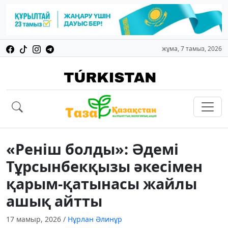
жұма, 7 тамыз, 2026
«Реніш болды»: Әдемі
Тұрсынбекқызы әкесімен
қарым-қатынасы жайлы
ашық айтты
17 мамыр, 2026
/
Нұрлан Әлинұр