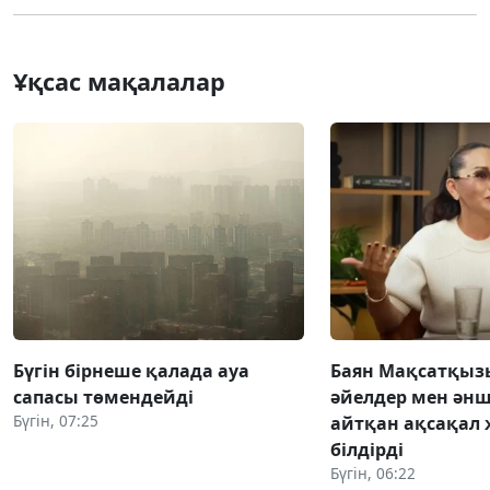
Ұқсас мақалалар
Бүгін бірнеше қалада ауа
Баян Мақсатқыз
сапасы төмендейді
әйелдер мен әнш
Бүгін, 07:25
айтқан ақсақал 
білдірді
Бүгін, 06:22