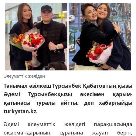
Әлеуметтік желіден
Танымал әзілкеш Тұрсынбек Қабатовтың қызы
Әдемі Тұрсынбекқызы әкесімен қарым-
қатынасы туралы айтты, деп хабарлайды
turkystan.kz.
Әдемі әлеуметтік желідегі парақшасында
оқырмандарының сұрағына жауап беріп,