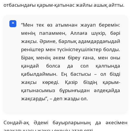
отбасындағы қарым-қатынас жайлы ашық айтты.
“Мен тек өз атымнан жауап беремін:
менің папаммен, Аллаға шүкір, бәрі
жақсы. Әрине, барлық адамдардағыдай
реніштер мен түсініспеушіліктер болды.
Бірақ менің әкем біреу ғана, мен оны
қандай болса да сол қалпында
қабылдаймын. Ең бастысы – ол бізді
жақсы көреді. Қазір біздің қарым-
қатынасымыз бұрынғыдан әлдеқайда
жақсарды”, – деп жазды ол.
Сондай-ақ Әдемі бауырларының да әкесімен
арақатынасы жақсы екенін атап өтті.