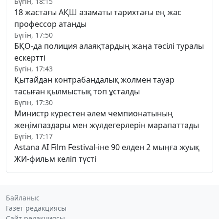
Бүгін, 18:15
18 жастағы АҚШ азаматы тарихтағы ең жас
профессор атанды
Бүгін, 17:50
БҚО-да полиция алаяқтардың жаңа тәсілі туралы
ескертті
Бүгін, 17:43
Қытайдан контрабандалық жолмен тауар
тасыған қылмыстық топ ұсталды
Бүгін, 17:30
Министр күрестен әлем чемпионатының
жеңімпаздары мен жүлдегерлерін марапаттады
Бүгін, 17:17
Astana AI Film Festival-іне 90 елден 2 мыңға жуық
ЖИ-фильм келіп түсті
Байланыс
Газет редакциясы
Сайт редакциясы