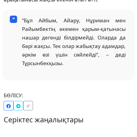
“Бұл Айбым, Айару, Нұриман мен
Райымбектің әкемен қарым-қатынасы
нашар дегенді білдірмейді. Оларда да
бәрі жақсы. Тек олар жабықтау адамдар,
әркім өзі үшін сөйлейді”, – деді
Тұрсынбекқызы.
БӨЛІСУ:
Серіктес жаңалықтары