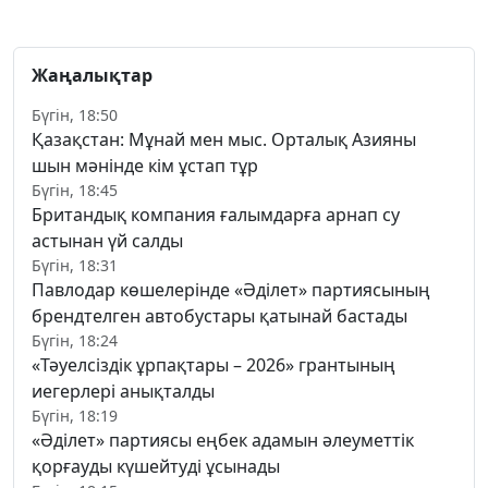
Жаңалықтар
Бүгін, 18:50
Қазақстан: Мұнай мен мыс. Орталық Азияны
шын мәнінде кім ұстап тұр
Бүгін, 18:45
Британдық компания ғалымдарға арнап су
астынан үй салды
Бүгін, 18:31
Павлодар көшелерінде «Әділет» партиясының
брендтелген автобустары қатынай бастады
Бүгін, 18:24
«Тәуелсіздік ұрпақтары – 2026» грантының
иегерлері анықталды
Бүгін, 18:19
«Әділет» партиясы еңбек адамын әлеуметтік
қорғауды күшейтуді ұсынады