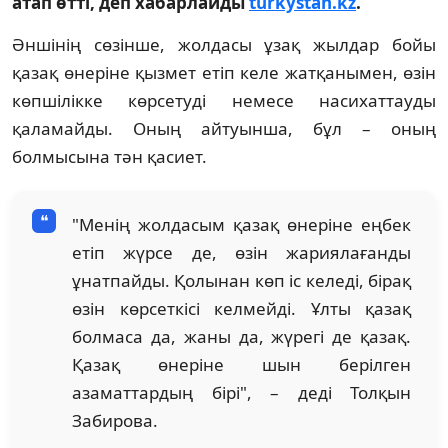
атап өтті, деп хабарлайды
turkystan.kz
.
Әншінің сөзінше, жолдасы ұзақ жылдар бойы
қазақ өнеріне қызмет етіп келе жатқанымен, өзін
көпшілікке көрсетуді немесе насихаттауды
қаламайды. Оның айтуынша, бұл – оның
болмысына тән қасиет.
"Менің жолдасым қазақ өнеріне еңбек
етіп жүрсе де, өзін жариялағанды
ұнатпайды. Қолынан көп іс келеді, бірақ
өзін көрсеткісі келмейді. Ұлты қазақ
болмаса да, жаны да, жүрегі де қазақ.
Қазақ өнеріне шын берілген
азаматтардың бірі", – деді Толқын
Забирова.