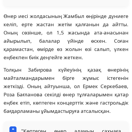
Өнер иесі жолдасының Жамбыл өңірінде дүниеге
келіп, ерте жастан жетім қалғанын да айтты.
Оның сөзінше, ол 1,5 жасында ата-анасынан
айырылып, балалар үйінде өскен. Соған
қарамастан, өмірде өз жолын өзі салып, үлкен
еңбекпен биік деңгейге жеткен.
Толқын Забирова күйеуінің қазақ өнерінің
майталмандарымен бірге жұмыс істегенін
жеткізді. Оның айтуынша, ол Ермек Серкебаев,
Роза Бағланова секілді өнер тұлғаларымен қатар
еңбек етіп, көптеген концерттік және гастрольдік
бағдарламаны ұйымдастыруға атсалысқан.
"Көптеген өнер адамын сахнаға