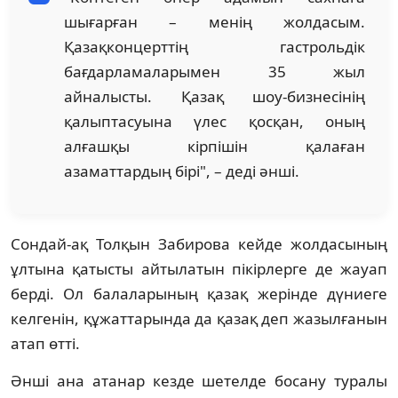
шығарған – менің жолдасым.
Қазақконцерттің гастрольдік
бағдарламаларымен 35 жыл
айналысты. Қазақ шоу-бизнесінің
қалыптасуына үлес қосқан, оның
алғашқы кірпішін қалаған
азаматтардың бірі", – деді әнші.
Сондай-ақ Толқын Забирова кейде жолдасының
ұлтына қатысты айтылатын пікірлерге де жауап
берді. Ол балаларының қазақ жерінде дүниеге
келгенін, құжаттарында да қазақ деп жазылғанын
атап өтті.
Әнші ана атанар кезде шетелде босану туралы