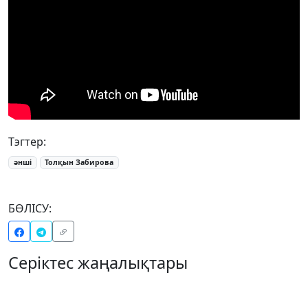
Тэгтер:
әнші
Толқын Забирова
БӨЛІСУ:
Серіктес жаңалықтары