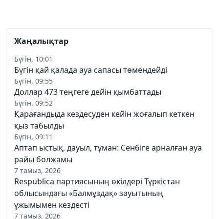
Жаңалықтар
Бүгін, 10:01
Бүгін қай қалада ауа сапасы төмендейді
Бүгін, 09:55
Доллар 473 теңгеге дейін қымбаттады
Бүгін, 09:52
Қарағандыда кездесуден кейін жоғалып кеткен
қыз табылды
Бүгін, 09:11
Аптап ыстық, дауыл, тұман: Сенбіге арналған ауа
райы болжамы
7 тамыз, 2026
Respublica партиясының өкілдері Түркістан
облысындағы «Балмұздақ» зауытының
ұжымымен кездесті
7 тамыз, 2026