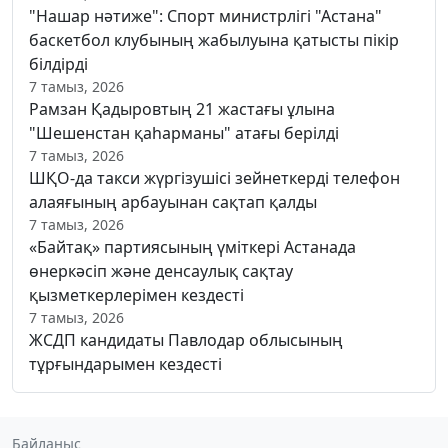
"Нашар нәтиже": Спорт министрлігі "Астана"
баскетбол клубының жабылуына қатысты пікір
білдірді
7 тамыз, 2026
Рамзан Қадыровтың 21 жастағы ұлына
"Шешенстан қаһарманы" атағы берілді
7 тамыз, 2026
ШҚО-да такси жүргізушісі зейнеткерді телефон
алаяғының арбауынан сақтап қалды
7 тамыз, 2026
«Байтақ» партиясының үміткері Астанада
өнеркәсіп және денсаулық сақтау
қызметкерлерімен кездесті
7 тамыз, 2026
ЖСДП кандидаты Павлодар облысының
тұрғындарымен кездесті
Байланыс