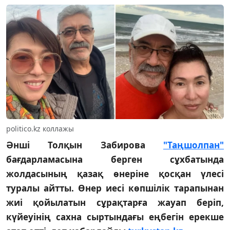
politico.kz коллажы
Әнші Толқын Забирова
"Таңшолпан"
бағдарламасына берген сұхбатында
жолдасының қазақ өнеріне қосқан үлесі
туралы айтты. Өнер иесі көпшілік тарапынан
жиі қойылатын сұрақтарға жауап беріп,
күйеуінің сахна сыртындағы еңбегін ерекше