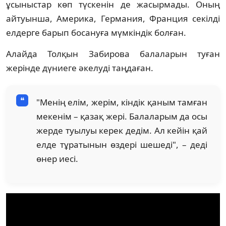
ұсыныстар көп түскенін де жасырмады. Оның
айтуынша, Америка, Германия, Франция секілді
елдерге барып босануға мүмкіндік болған.
Алайда Толқын Забирова балаларын туған
жерінде дүниеге әкелуді таңдаған.
"Менің елім, жерім, кіндік қаным тамған
мекенім – қазақ жері. Балаларым да осы
жерде туылуы керек дедім. Ал кейін қай
елде тұратынын өздері шешеді", – деді
өнер иесі.