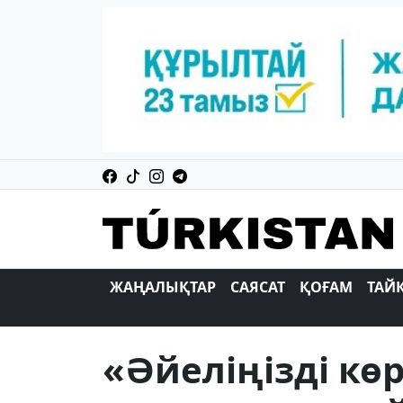
ЖАҢАЛЫҚТАР
САЯСАТ
ҚОҒАМ
ТАЙ
«Әйеліңізді көр