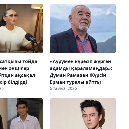
сатқызы тойда
«Аурумен күресіп жүрген
мен әншілер
адамды қараламаңдар»:
йтқан ақсақал
Думан Рамазан Жүрсін
ір білдірді
Ерман туралы айтты
26
6 тамыз, 2026