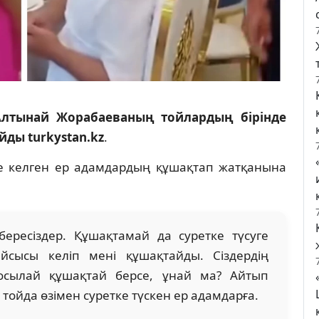
Алтынай Жорабаеваның тойлардың бірінде
йды turkystan.kz
.
уге келген ер адамдардың құшақтап жатқанына
ересіздер. Құшақтамай да суретке түсуге
айсысы келіп мені құшақтайды. Сіздердің
к осылай құшақтай берсе, ұнай ма? Айтып
 тойда өзімен суретке түскен ер адамдарға.