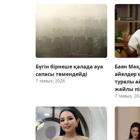
Бүгін бірнеше қалада ауа
Баян Мақ
сапасы төмендейді
әйелдер 
7 тамыз, 2026
туралы а
жайлы пік
7 тамыз, 20