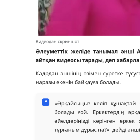
Видеодан скриншот
Әлеуметтік желіде танымал әнші 
айтқан видеосы тарады, деп хабарла
Кадрдан әншінің өзімен суретке түс
наразы екенін байқауға болады.
«Әрқайсыңыз келіп құшақтай б
болады ғой. Еркектердің әрқ
әйелдеріңізді көрінген ерке
тұрғаным дұрыс па?», дейді әнші