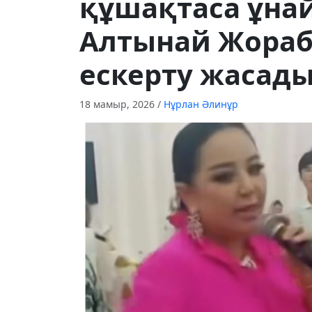
құшақтаса ұнай
Алтынай Жораб
ескерту жасады
18 мамыр, 2026
/
Нұрлан Әлинұр