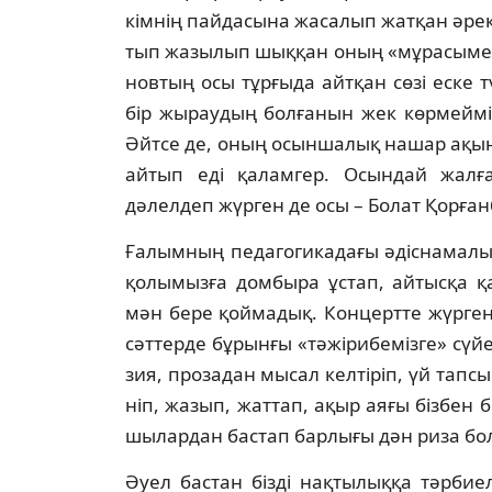
кім­нің пайдасына жасалып жатқан әрек
тып жазылып шыққан оның «мұрасымен
но­в­­тың осы тұрғыда айтқан сөзі еске
бір жы­раудың болғанын жек көрмеймін.
Әйтсе де, оның осыншалық нашар ақын 
айтып еді қа­ламгер. Осындай жалға
дәлелдеп жүрген де осы – Болат Қорған
Ғалымның педагогикадағы әдіснамалық
қолымызға домбыра ұстап, айтысқа қа
мән бере қоймадық. Концертте жүрген 
сәттерде бұрынғы «тәжірибемізге» сүйе­
зия, прозадан мысал келтіріп, үй тапсы
ніп, жазып, жаттап, ақыр аяғы бізбен б
шылардан бастап барлығы дән риза бол
Әуел бастан бізді нақтылыққа тәрбие­ле