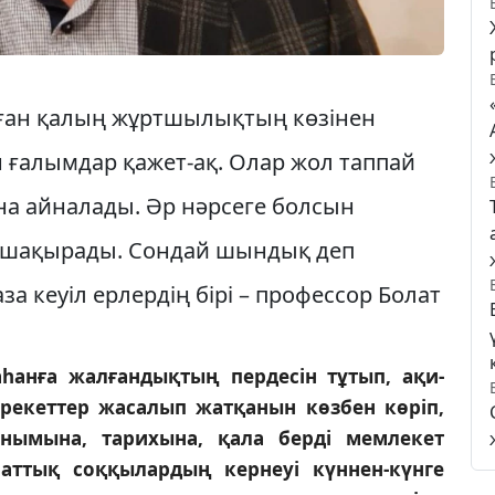
ған қалың жұртшылықтың көзінен
ғалымдар қа­жет-ақ. Олар жол таппай
на айналады. Әр нәрсеге болсын
а шақырады. Сондай шын­дық деп
а кеуіл ерлердің бірі – про­фессор Болат
һанға жалғандықтың пердесін тұтып, ақи­
әрекеттер жасалып жатқанын көзбен кө­ріп,
анымына, тарихына, қала берді мем­лекет
раттық соққылардың кернеуі күннен-күнге