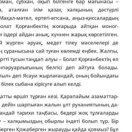
рман, сұбхан, оқып біл­генге бар мағынасы –
, аталған ілім қазақ халқының дәс­түрлі
ал-мәтел, ертегі-әпсана, аңыз-қис­са­лар­­дың
о­­лат Қорғанбектің жоғарыда айтқан мо­ног­
іздері айдан анық, күннен жарық көрсетілген.
й жүрген әруақ, медет тілеу мәселелері де
ның сұранысына сай ту­ған көлемді еңбек. Жалпы,
тті тұсын таңдап алуы – Болат Қорғанбектің ел
пәруарлығының бел­гісі деп айтуға болады.
лғыл» деп Ясауи жыр­лағандай, оның бойындағы
білек сыбана кірісуге алып келді.
т­ты өршіп тұрған кезі. Қарапайым аза­мат­тар­
е дейін шарпыған жалын ұлт руханиятының да­
андай та­рихи таңбасы, бедері жоқ тұлғаларды
 – хал­қы­мыз­дың обырлы індеті болып тұр. Бір
берген Қожаберген жырауды қайда қоямыз? Бұл