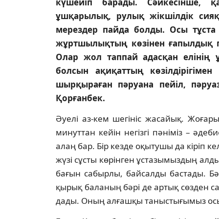
күшейіп барады. Сәйкесінше, қ
ұшқарылық, рулық жікшілдік сияқт
мерездер пайда болды. Осы тұст
жұртшылықтың көзінен ғапылдық пе
Олар жол таппай адасқан елінің 
болсын ақиқаттың көзілдірігіме
шырқыраған пәруана пейіл, пәруаз
Қорғанбек.
Әуелі аз-кем шегініс жасайық. Жоғары
минуттан кейін негізгі пәніміз – әде­би
алаң бар. Бір кезде оқытушы да кіріп ке
жүзі сұсты көрінген ұстазымыздың алды
бағын сабырлы, байсалды бастады. Бәр
қы­рық баланың бәрі де артық сөзден с
дады. Оның алғашқы таныстығымыз осы­