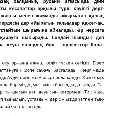
азақ халқының рухани ағзасында діни
ы кесапаттар арқылы түрлі қауіпті дерт-
а жақсы менен жаманды айырмаған қалың
рдесін дар айыратын ғалымдар қа­жет-ақ.
ұстайтын шырағына айналады. Әр нәрсеге
н қарауға шақырады. Сондай шын­дық деп
а кеуіл ерлердің бірі – про­фессор Болат
 оқу орнына алғаш келіп түскен сәтіміз. Бірер
ет­тану­ға кіріспе сабағы басталады. Көңілімізде
лді. Аудитория жым-жырт бола қалды. Көзі өткір,
нда бәрі­міздің мысымыз басылды да қалды. Са­
і тың­дасын деп дауысын көтермеді. Тиісінше,
ап тыйы­лып, ұстаздың дәрісін ыждаһатпен тың­
лай басталған еді.