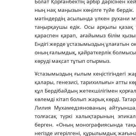
Болат Қорғанбектің әрбір дәрісінен кейі
ның нақ маңызын көңілге түйе бердік. К
мә­тіндердің асылында үлкен рухани 
таңырқаушы едік. Осы арқылы қазақ т
қарас­пен қарап, ағайымыз білім қызын
Ендігі жер­де ұстазымыздың ұлағатын 
оның ғалымдық, қайраткерлік болмысы
көруді мақсат тұтып отырмыз.
Ұстазымыздың ғылым кеңістігіндегі жа­
қалары, генезисі, тарихилығы» атты көр­
құл Бердібайдың жетекшілігімен қор­ға
көлемді кітап болып жарық көрді. Та­т
Лилия Мухамедзянованың ай­туын­ша,
толғасақ түркі халықтарының эпи­к
берген. «Оның монографиясында тақы
не­гіз­де игерілгені, құрылымдық жағына