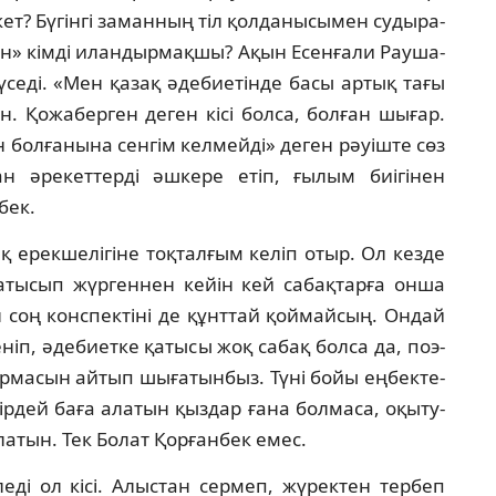
ет? Бү­гінгі заманның тіл қолданысымен судыра­
» кім­ді иландырмақшы? Ақын Есенғали Рауша­
 түседі. «Мен қазақ әдебиетінде басы артық тағы
 Қо­жа­бер­ген деген кісі болса, болған шығар.
болғанына сен­гім келмейді» деген рәуіште сөз
н әрекеттерді әш­кере етіп, ғылым биігінен
бек.
 ерекшелігіне тоқталғым келіп отыр. Ол кезде
­тысып жүргеннен кейін кей сабақтарға он­ша
соң конспектіні де құнттай қоймайсың. Он­дай
ніп, әдебиетке қатысы жоқ сабақ болса да, поэ­
р­ма­сын айтып шығатынбыз. Түні бойы еңбек­те­
ір­дей баға алатын қыздар ғана болмаса, оқы­ту­
а­тын. Тек Болат Қорғанбек емес.
­ді ол кісі. Алыстан сермеп, жүрек­тен тер­беп