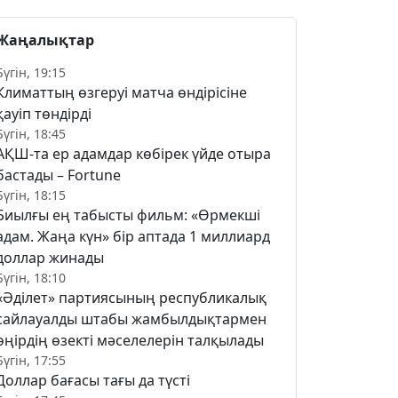
Жаңалықтар
Бүгін, 19:15
Климаттың өзгеруі матча өндірісіне
қауіп төндірді
Бүгін, 18:45
АҚШ-та ер адамдар көбірек үйде отыра
бастады – Fortune
Бүгін, 18:15
Биылғы ең табысты фильм: «Өрмекші
адам. Жаңа күн» бір аптада 1 миллиард
доллар жинады
Бүгін, 18:10
«Әділет» партиясының республикалық
сайлауалды штабы жамбылдықтармен
өңірдің өзекті мәселелерін талқылады
Бүгін, 17:55
Доллар бағасы тағы да түсті