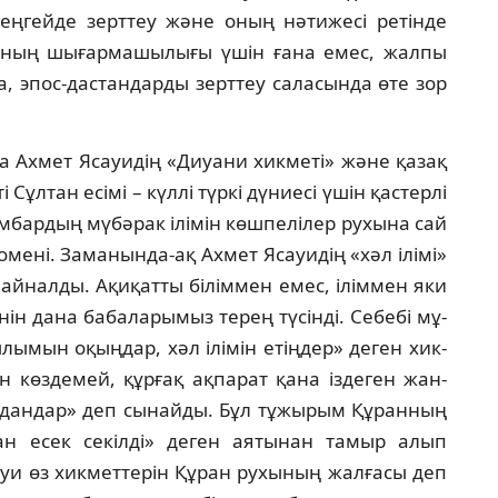
гейде зерт­теу және оның нәтижесі ретінде
ының шығар­ма­шы­лығы үшін ғана емес, жалпы
, эпос-дастан­дар­ды зерттеу саласында өте зор
жа Ахмет Ясауидің «Диуани хикметі» және қазақ
л­тан есімі – күллі түркі дүниесі үшін қас­тер­­лі
м­бардың мүбәрак ілімін көшпелілер ру­хы­на сай
мені. Заманында-ақ Ахмет Ясауидің «хәл ілімі»
ай­налды. Ақиқатты біліммен емес, іліммен яки
ін дана бабаларымыз терең түсінді. Себебі мұ­
­мын оқыңдар, хәл ілімін етіңдер» деген хик­­­­­
ін көз­демей, құрғақ ақпарат қана іздеген жан­
а­дан­дар» деп сынайды. Бұл тұжырым Құранның
қан есек се­кіл­ді» деген аятынан тамыр алып
ауи өз хик­мет­терін Құран рухының жалғасы деп