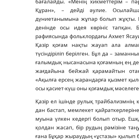
бағалайды. «Ме­нің хикметтерім – пә
Құран», – дейді әулие. Осы­лайша
дүниетанымына жұпар болып жұқ­ты. Мақ
денінде осы идея көрініс тапқан. Б
рафиясында фольклордағы Ахмет Ясауи 
Қа­зір қоғам нақты жауап ала алма
түсіндіріліп бе­рілген. Бұл да – заман
ғалымдық ны­сана­сына қоғамның ең дер
жағдайына бей­жай қарамайтын отан
«Ақылға ерсең жа­ран­дарға қызмет қы
осы қасиет-күш оны қоғамдық мәселеге 
Қазір ел ішінде рулық трайбализмнің қа
дан бастап, мемлекет қайраткерлерін
муына үлкен кедергі болып отыр. Ешқ
қол­дан жасап, бір рудың рәмізіне таңу
ғана Бұқар жыраудың «ұстазы» қылып 