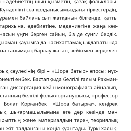
н әде­биеттің шын қызметін, қазақ фо­льк­ло­ры­
үн­де­лікті сөз қолданысымыздағы тіркестердің,
мұрамен байланысып жатқанын білгенде, қатты
а­ри­хына, әдебиетіне, мәдениетіне жаңа көз­
асын үң­ги берген сайын, біз де сүңги бердік.
оқырман қауы­мға да насихаттамақ ыждаһатында
на та­нымдық барлау жасап, зейінмен зерделеп
рық сәулесінің бірі – «Шора батыр» эпосы: нұс­
нек­ті еңбек. Бастапқыда белгілі ғалым Рах­ман­
л­ған диссертация кейін монографияға айна­лып,
арстанның белгілі фольклортанушысы, про­фессор
 Болат Қорғанбек «Шора батырға», кеңі­рек
а­лық шығармашылығына өте дер кезінде мән
­рып­тың және материалдың терең теориялық
н жіті тал­данғаны көңіл қуантады. Түркі халық­