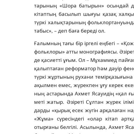
тарының «Шора батырын» осындай дең
кітаптың ба­сылып шығуы қазақ халқ
түркі халық­та­рының фольклортануында
табыс», – деп ба­ға береді ол.
Ғалымның тағы бір іргелі еңбегі – «Қо
фо­льклоры» атты монографиясы. Әзіреті Сұ
де қасиетті ұғым. Ол – Мұхаммед пай­ға
қалыптаған реформатор һәм дәуір фе­но
түркі жұртының рухани темірқазығына 
ақылмен емес, жүрекпен ұғу керек екен
ның астарында Ахмет Ясауидің «қал ғы­лы
меті жатыр. Әзіреті Сұлтан жүрек ілім
дарды «қырық есек жүгін арқалаған н
«Жұ­ма» сүресіндегі «олар кітап арт
отырғаны бел­гілі. Асылында, Ахмет Яс