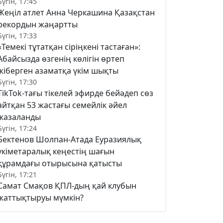
Бүгін, 17:45
Жеңіл атлет Анна Черкашина Қазақстан
рекордын жаңартты
Бүгін, 17:33
«Темекі тұтатқан сіріңкені тастаған»:
Абайсызда өзгенің көлігін өртеп
жіберген азаматқа үкім шықты
Бүгін, 17:30
TikTok-тағы тікелей эфирде бейәдеп сөз
айтқан 53 жастағы семейлік әйел
жазаланды
Бүгін, 17:24
Бектенов Шолпан-Атада Еуразиялық
үкіметаралық кеңестің шағын
құрамдағы отырысына қатысты
Бүгін, 17:21
Самат Смақов ҚПЛ-дың қай клубын
жаттықтыруы мүмкін?