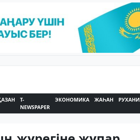
ҚАЗАН
T-
ЭКОНОМИКА
ЖАҺАН
РУХАНИ
NEWSPAPER
ың жүрегіне жұпар