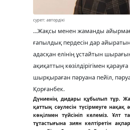
сурет: автордікі
...Жақсы менен жаманды айырма
ғапылдық пердесін дар айыратын 
адасқан елінің ұстайтын шырағы
ақиқаттың көзілдірігімен қарауғ
шырқыраған пәруана пейіл, пәруаз
Қорғанбек.
Дүниенің дидары құбылып тұр. Жа
қаттың сәулесін түсірмеуге нақақ 
көңілмен түйсініп келеміз. Ұлт т
тұтастығына зиян келтіретін ақпа