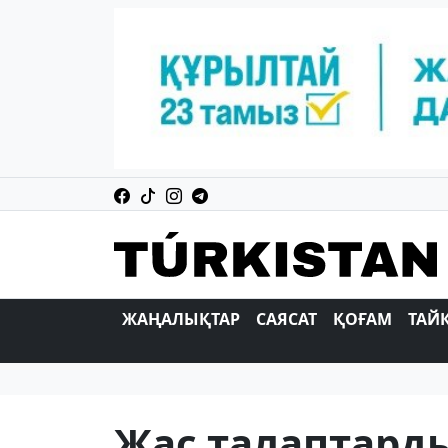
ЖАҢАЛЫҚТАР
САЯСАТ
ҚОҒАМ
ТАЙ
Жас талаптард