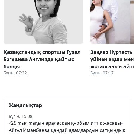
Қазақстандық спортшы Гузал
Заңғар Нұртаст
Ергешева Англияда қайтыс
үйінен ақша мен
болды
жоғалғанын айт
Бүгін, 07:32
Бүгін, 07:17
Жаңалықтар
Бүгін, 15:08
«25 жыл жақын араласқан құрбым иттік жасады»:
Айгүл Иманбаева қандай адамдардың сатқындық