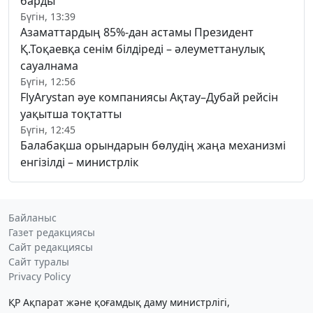
барды
Бүгін, 13:39
Азаматтардың 85%-дан астамы Президент
Қ.Тоқаевқа сенім білдіреді – әлеуметтанулық
сауалнама
Бүгін, 12:56
FlyArystan әуе компаниясы Ақтау–Дубай рейсін
уақытша тоқтатты
Бүгін, 12:45
Балабақша орындарын бөлудің жаңа механизмі
енгізілді – министрлік
Байланыс
Газет редакциясы
Сайт редакциясы
Сайт туралы
Privacy Policy
ҚР Ақпарат және қоғамдық даму министрлігі,