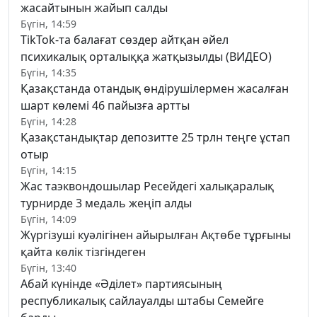
жасайтынын жайып салды
Бүгін, 14:59
TikTok-та балағат сөздер айтқан әйел
психикалық орталыққа жатқызылды (ВИДЕО)
Бүгін, 14:35
Қазақстанда отандық өндірушілермен жасалған
шарт көлемі 46 пайызға артты
Бүгін, 14:28
Қазақстандықтар депозитте 25 трлн теңге ұстап
отыр
Бүгін, 14:15
Жас таэквондошылар Ресейдегі халықаралық
турнирде 3 медаль жеңіп алды
Бүгін, 14:09
Жүргізуші куәлігінен айырылған Ақтөбе тұрғыны
қайта көлік тізгіндеген
Бүгін, 13:40
Абай күнінде «Әділет» партиясының
республикалық сайлауалды штабы Семейге