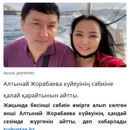
ашық дереккөз
Алтынай Жорабаева күйеуінің сәбиіне
қалай қарайтынын айтты.
Жақында бесінші сәбиін өмірге алып келген
әнші Алтынай Жорабаева күйеуінің қандай
сезімде жүргенін айтты, деп хабарлады
turkystan.kz.