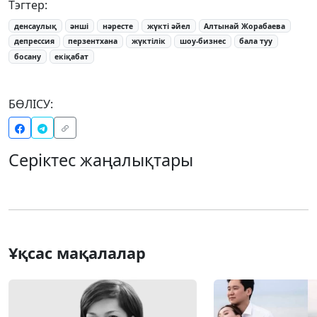
Тэгтер:
денсаулық
әнші
нәресте
жүкті әйел
Алтынай Жорабаева
депрессия
перзентхана
жүктілік
шоу-бизнес
бала туу
босану
екіқабат
БӨЛІСУ:
Серіктес жаңалықтары
Ұқсас мақалалар