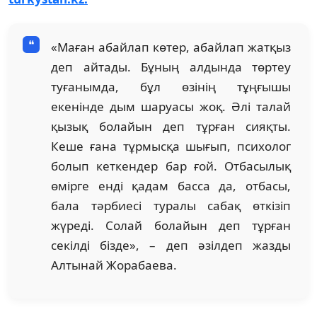
«Маған абайлап көтер, абайлап жатқыз
деп айтады. Бұның алдында төртеу
туғанымда, бұл өзінің тұңғышы
екенінде дым шаруасы жоқ. Әлі талай
қызық болайын деп тұрған сияқты.
Кеше ғана тұрмысқа шығып, психолог
болып кеткендер бар ғой. Отбасылық
өмірге енді қадам басса да, отбасы,
бала тәрбиесі туралы сабақ өткізіп
жүреді. Солай болайын деп тұрған
секілді бізде», – деп әзілдеп жазды
Алтынай Жорабаева.