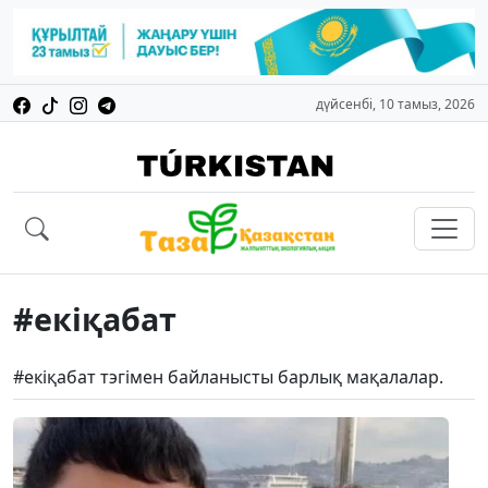
дүйсенбі, 10 тамыз, 2026
#екіқабат
#екіқабат тэгімен байланысты барлық мақалалар.