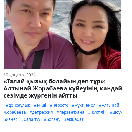
10 қаңтар, 2024
«Талай қызық болайын деп тұр»:
Алтынай Жорабаева күйеуінің қандай
сезімде жүргенін айтты
#денсаулық
#әнші
#нәресте
#жүкті әйел
#Алтынай
Жорабаева
#депрессия
#перзентхана
#жүктілік
#шоу-
бизнес
#бала туу
#босану
#екіқабат