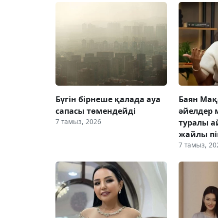
Бүгін бірнеше қалада ауа
Баян Мақ
сапасы төмендейді
әйелдер 
7 тамыз, 2026
туралы а
жайлы пік
7 тамыз, 20