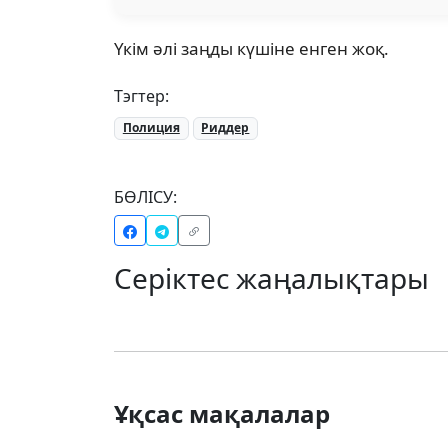
Үкім әлі заңды күшіне енген жоқ.
Тэгтер:
Полиция
Риддер
БӨЛІСУ:
Серіктес жаңалықтары
Ұқсас мақалалар