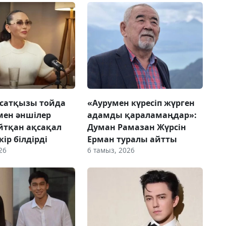
сатқызы тойда
«Аурумен күресіп жүрген
мен әншілер
адамды қараламаңдар»:
йтқан ақсақал
Думан Рамазан Жүрсін
ір білдірді
Ерман туралы айтты
26
6 тамыз, 2026