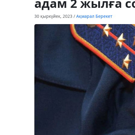
адам 2 жылға 
30 қыркүйек, 2023
/
Ақмарал Берекет