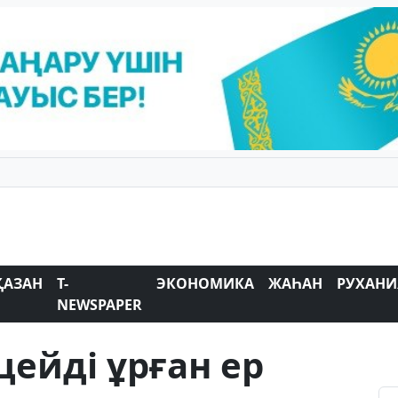
ҚАЗАН
T-
ЭКОНОМИКА
ЖАҺАН
РУХАНИ
NEWSPAPER
ейді ұрған ер