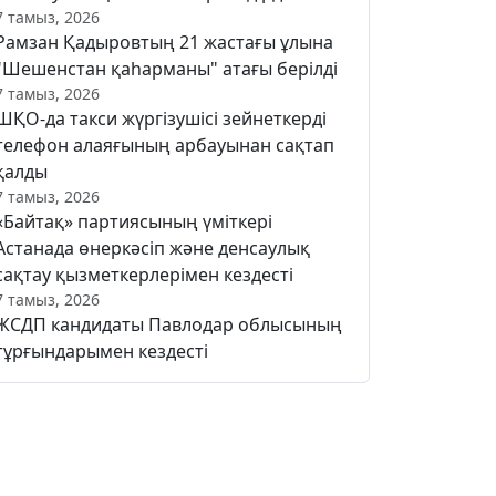
7 тамыз, 2026
Рамзан Қадыровтың 21 жастағы ұлына
"Шешенстан қаһарманы" атағы берілді
7 тамыз, 2026
ШҚО-да такси жүргізушісі зейнеткерді
телефон алаяғының арбауынан сақтап
қалды
7 тамыз, 2026
«Байтақ» партиясының үміткері
Астанада өнеркәсіп және денсаулық
сақтау қызметкерлерімен кездесті
7 тамыз, 2026
ЖСДП кандидаты Павлодар облысының
тұрғындарымен кездесті