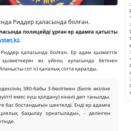
нда Риддер қаласында болған.
асында полицейді ұрған ер адамға қатысты
ystan.kz
.
иддер қаласында болған. Ер адам қызметтік
қызметкерін өз үйінің ауласында бетінен
анысты сот ісі қалалық сотта қаралды.
ксінің 380-бабы 3-бөлігімен (Билік өкіліне
уіпті емес күш қолдану) кінәлі деп танылды.
е бас бостандығын шектелді. Енді ер адамға
циялық бақылау орнатылады», - делінген
тінде.