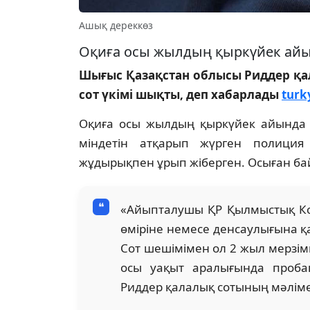
Ашық дереккөз
Оқиға осы жылдың қыркүйек айы
Шығыс Қазақстан облысы Риддер қал
сот үкімі шықты, деп хабарлады
turk
Оқиға осы жылдың қыркүйек айында Р
міндетін атқарып жүрген полиция 
жұдырықпен ұрып жіберген. Осыған байл
«Айыпталушы ҚР Қылмыстық Коде
өміріне немесе денсаулығына қа
Сот шешімімен ол 2 жыл мерзімг
осы уақыт аралығында проба
Риддер қалалық сотының мәліме