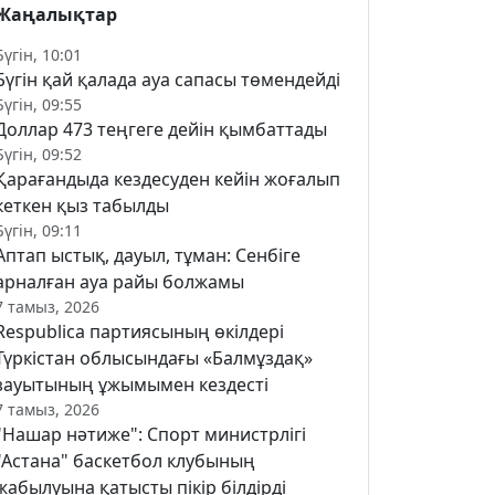
Жаңалықтар
Бүгін, 10:01
Бүгін қай қалада ауа сапасы төмендейді
Бүгін, 09:55
Доллар 473 теңгеге дейін қымбаттады
Бүгін, 09:52
Қарағандыда кездесуден кейін жоғалып
кеткен қыз табылды
Бүгін, 09:11
Аптап ыстық, дауыл, тұман: Сенбіге
арналған ауа райы болжамы
7 тамыз, 2026
Respublica партиясының өкілдері
Түркістан облысындағы «Балмұздақ»
зауытының ұжымымен кездесті
7 тамыз, 2026
"Нашар нәтиже": Спорт министрлігі
"Астана" баскетбол клубының
жабылуына қатысты пікір білдірді