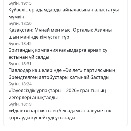
Бүгін, 19:15
Күйзеліс ер адамдарды айналасынан алыстатуы
мүмкін
Бүгін, 18:50
Қазақстан: Мұнай мен мыс. Орталық Азияны
шын мәнінде кім ұстап тұр
Бүгін, 18:45
Британдық компания ғалымдарға арнап су
астынан үй салды
Бүгін, 18:31
Павлодар көшелерінде «Әділет» партиясының
брендтелген автобустары қатынай бастады
Бүгін, 18:24
«Тәуелсіздік ұрпақтары – 2026» грантының
иегерлері анықталды
Бүгін, 18:19
«Әділет» партиясы еңбек адамын әлеуметтік
қорғауды күшейтуді ұсынады