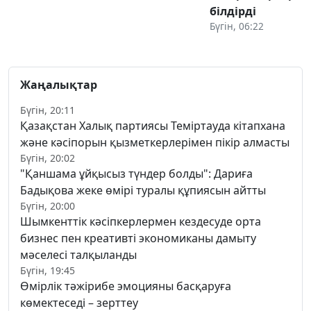
білдірді
Бүгін, 06:22
Жаңалықтар
Бүгін, 20:11
Қазақстан Халық партиясы Теміртауда кітапхана
және кәсіпорын қызметкерлерімен пікір алмасты
Бүгін, 20:02
"Қаншама ұйқысыз түндер болды": Дариға
Бадықова жеке өмірі туралы құпиясын айтты
Бүгін, 20:00
Шымкенттік кәсіпкерлермен кездесуде орта
бизнес пен креативті экономиканы дамыту
мәселесі талқыланды
Бүгін, 19:45
Өмірлік тәжірибе эмоцияны басқаруға
көмектеседі – зерттеу