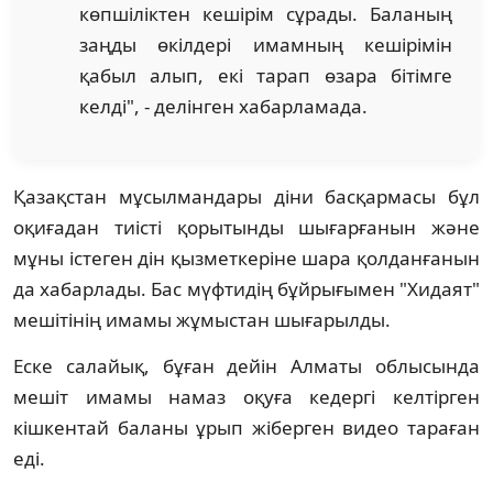
көпшіліктен кешірім сұрады. Баланың
заңды өкілдері имамның кешірімін
қабыл алып, екі тарап өзара бітімге
келді", - делінген хабарламада.
Қазақстан мұсылмандары діни басқармасы бұл
оқиғадан тиісті қорытынды шығарғанын және
мұны істеген дін қызметкеріне шара қолданғанын
да хабарлады. Бас мүфтидің бұйрығымен "Хидаят"
мешітінің имамы жұмыстан шығарылды.
Еске салайық, бұған дейін Алматы облысында
мешіт имамы намаз оқуға кедергі келтірген
кішкентай баланы ұрып жіберген видео тараған
еді.