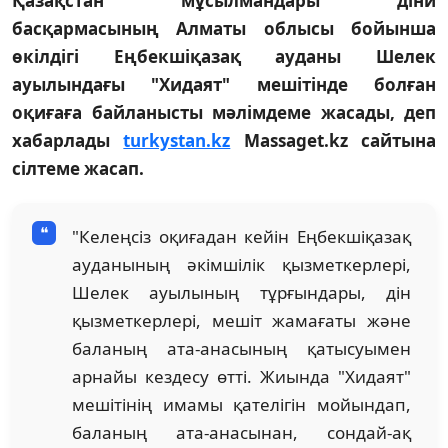
Қазақстан мұсылмандары діни
басқармасының Алматы облысы бойынша
өкілдігі Еңбекшіқазақ ауданы Шелек
ауылындағы "Хидаят" мешітінде болған
оқиғаға байланысты мәлімдеме жасады, деп
хабарлады
turkystan.kz
Massaget.kz сайтына
сілтеме жасап.
"Келеңсіз оқиғадан кейін Еңбекшіқазақ
ауданының әкімшілік қызметкерлері,
Шелек ауылының тұрғындары, дін
қызметкерлері, мешіт жамағаты және
баланың ата-анасының қатысуымен
арнайы кездесу өтті. Жиында "Хидаят"
мешітінің имамы қателігін мойындап,
баланың ата-анасынан, сондай-ақ