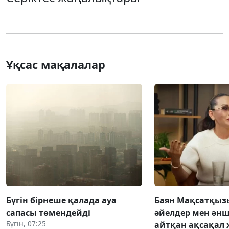
Ұқсас мақалалар
Бүгін бірнеше қалада ауа
Баян Мақсатқыз
сапасы төмендейді
әйелдер мен әнш
Бүгін, 07:25
айтқан ақсақал 