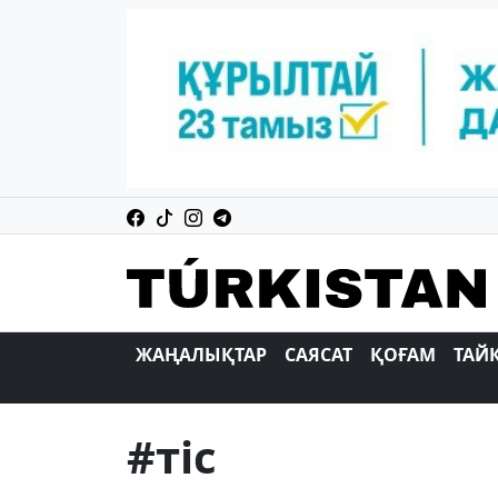
ЖАҢАЛЫҚТАР
САЯСАТ
ҚОҒАМ
ТАЙ
#тіс