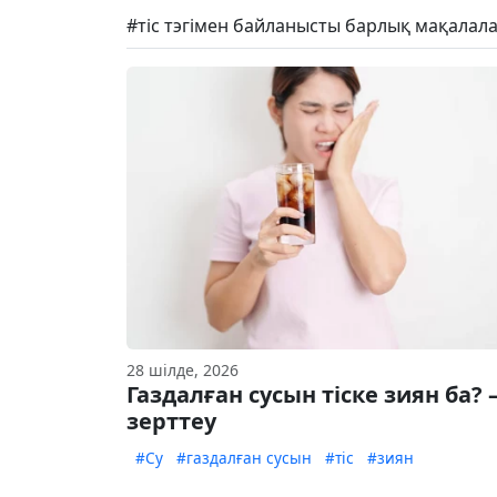
#тіс тэгімен байланысты барлық мақалала
28 шілде, 2026
Газдалған сусын тіске зиян ба? 
зерттеу
#Су
#газдалған сусын
#тіс
#зиян