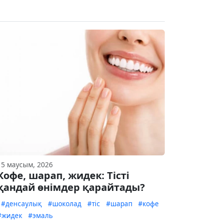
15 маусым, 2026
Кофе, шарап, жидек: Тісті
қандай өнімдер қарайтады?
#денсаулық
#шоколад
#тіс
#шарап
#кофе
#жидек
#эмаль