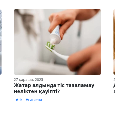
27 қараша, 2025
Жатар алдында тіс тазаламау
неліктен қауіпті?
#тіс
#гигиена