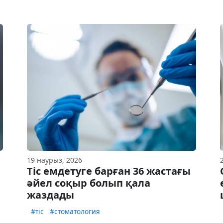
19 наурыз, 2026
Тіс емдетуге барған 36 жастағы
әйел соқыр болып қала
жаздады
#тіс
#стоматология