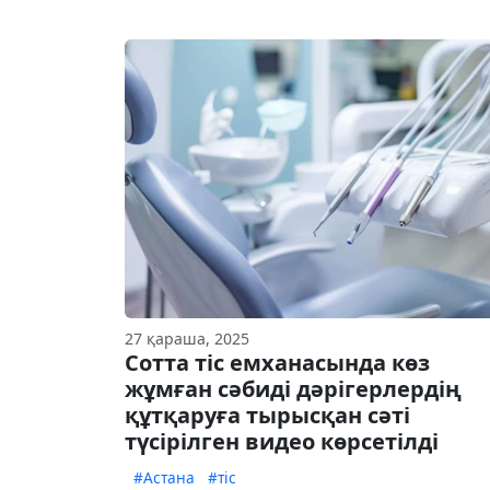
27 қараша, 2025
Сотта тіс емханасында көз
жұмған сәбиді дәрігерлердің
құтқаруға тырысқан сәті
түсірілген видео көрсетілді
#Астана
#тіс