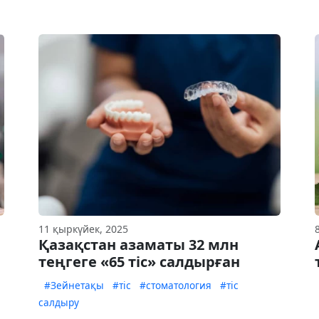
11 қыркүйек, 2025
Қазақстан азаматы 32 млн
теңгеге «65 тіс» салдырған
#Зейнетақы
#тіс
#стоматология
#тіс
салдыру