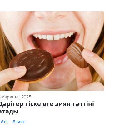
5 қараша, 2025
Дәрігер тіске өте зиян тәттіні
атады
#тіс
#зиян