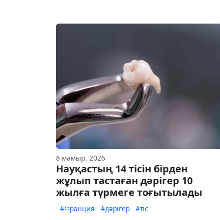
8 мамыр, 2026
Науқастың 14 тісін бірден
жұлып тастаған дәрігер 10
жылға түрмеге тоғытылады
#Франция
#дәрігер
#тіс