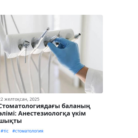
22 желтоқсан, 2025
Стоматологиядағы баланың
өлімі: Анестезиологқа үкім
шықты
#тіс
#стоматология