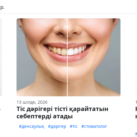
р.
13 шілде, 2026
–
Тіс дәрігері тісті қарайтатын
себептерді атады
#денсаулық
#дәрігер
#тіс
#стоматолог