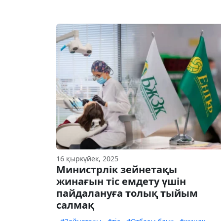
16 қыркүйек, 2025
Министрлік зейнетақы
жинағын тіс емдету үшін
пайдалануға толық тыйым
салмақ