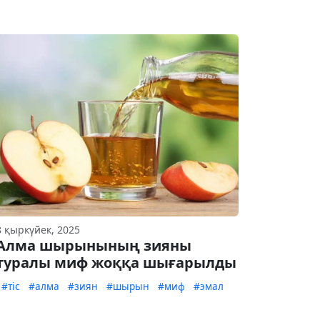
8 қыркүйек, 2025
Алма шырынының зияны
туралы миф жоққа шығарылды
#тіс
#алма
#зиян
#шырын
#миф
#эмал