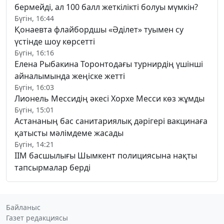
бермейді, ал 100 балл жеткілікті болуы мүмкін?
Бүгін, 16:44
Қонаевта флайбордшы «Әділет» туымен су
үстінде шоу көрсетті
Бүгін, 16:16
Елена Рыбакина Торонтодағы турнирдің үшінші
айналымында жеңіске жетті
Бүгін, 16:03
Лионель Мессидің әкесі Хорхе Месси көз жұмды
Бүгін, 15:01
Астананың бас санитариялық дәрігері вакцинаға
қатысты мәлімдеме жасады
Бүгін, 14:21
ІІМ басшылығы Шымкент полициясына нақты
тапсырмалар берді
Байланыс
Газет редакциясы