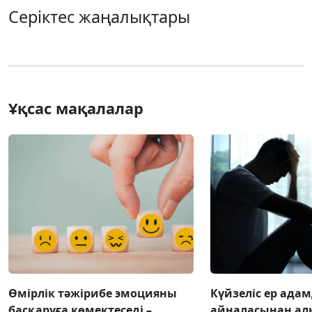
Серіктес жаңалықтары
Ұқсас мақалалар
Өмірлік тәжірибе эмоцияны
Күйзеліс ер ада
басқаруға көмектеседі –
айналасынан ал