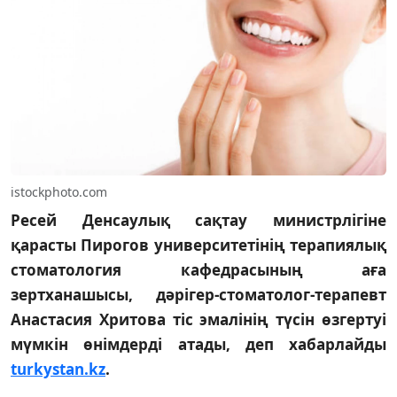
istockphoto.com
Ресей Денсаулық сақтау министрлігіне
қарасты Пирогов университетінің терапиялық
стоматология кафедрасының аға
зертханашысы, дәрігер-стоматолог-терапевт
Анастасия Хритова тіс эмалінің түсін өзгертуі
мүмкін өнімдерді атады, деп хабарлайды
turkystan.kz
.