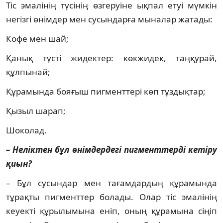
Тіс эмалінің түсінің өзгеруіне ықпал етуі мүмкін
негізгі өнімдер мен сусындарға мыналар жатады:
Кофе мен шай;
Қанық түсті жидектер: көкжидек, таңқурай,
құлпынай;
Құрамында бояғыш пигменттері көп тұздықтар;
Қызыл шарап;
Шоколад.
– Неліктен бұл өнімдердегі пигменттерді кетіру
қиын?
– Бұл сусындар мен тағамдардың құрамында
тұрақты пигменттер болады. Олар тіс эмалінің
кеуекті құрылымына еніп, оның құрамына сіңіп