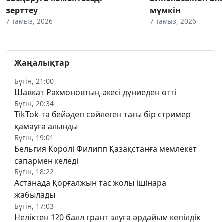
зерттеу
мүмкін
7 тамыз, 2026
7 тамыз, 2026
Жаңалықтар
Бүгін, 21:00
Шавкат Рахмоновтың әкесі дүниеден өтті
Бүгін, 20:34
TikTok-та бейәдеп сөйлеген тағы бір стример
қамауға алынды
Бүгін, 19:01
Бельгия Королі Филипп Қазақстанға мемлекет
сапармен келеді
Бүгін, 18:22
Астанада Қорғалжын тас жолы ішінара
жабылады
Бүгін, 17:03
Неліктен 120 балл грант алуға әрдайым кепілдік