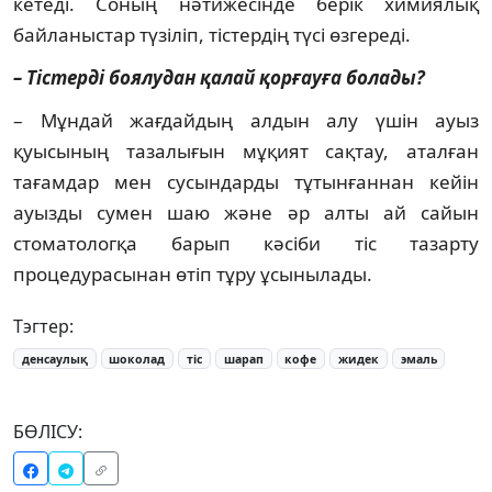
кетеді. Соның нәтижесінде берік химиялық
байланыстар түзіліп, тістердің түсі өзгереді.
– Тістерді боялудан қалай қорғауға болады?
– Мұндай жағдайдың алдын алу үшін ауыз
қуысының тазалығын мұқият сақтау, аталған
тағамдар мен сусындарды тұтынғаннан кейін
ауызды сумен шаю және әр алты ай сайын
стоматологқа барып кәсіби тіс тазарту
процедурасынан өтіп тұру ұсынылады.
Тэгтер:
денсаулық
шоколад
тіс
шарап
кофе
жидек
эмаль
БӨЛІСУ: