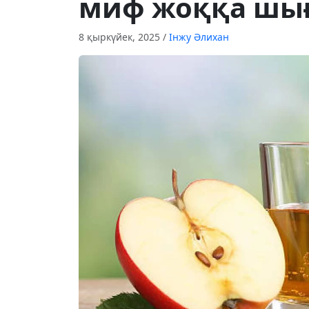
миф жоққа шы
8 қыркүйек, 2025
/
Інжу Әлихан