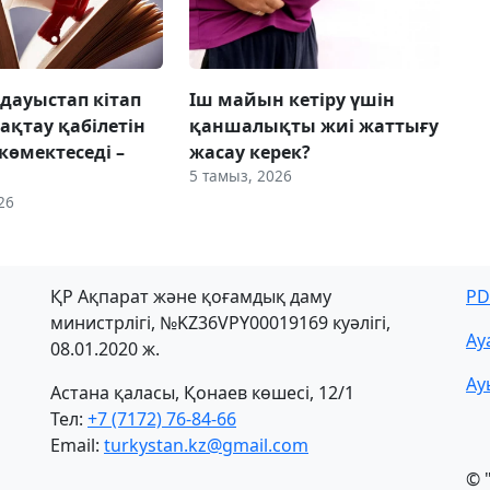
 дауыстап кітап
Іш майын кетіру үшін
сақтау қабілетін
қаншалықты жиі жаттығу
көмектеседі –
жасау керек?
5 тамыз, 2026
26
ҚР Ақпарат және қоғамдық даму
PD
министрлігі, №KZ36VPY00019169 куәлігі,
Ау
08.01.2020 ж.
Ау
Астана қаласы, Қонаев көшесі, 12/1
Тел:
+7 (7172) 76-84-66
Email:
turkystan.kz@gmail.com
© 