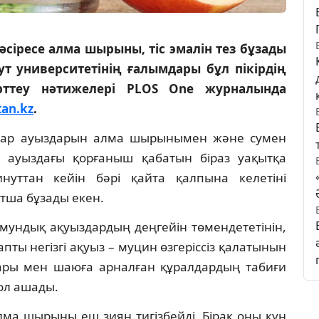
сіресе алма шырыны, тіс эмалін тез бұзады
ут университетінің ғалымдары бұл пікірдің
рттеу нәтижелері PLOS One журналында
tan.kz
.
 Олар ауыздарын алма шырынымен және сумен
 ауыздағы қорғаныш қабатын біраз уақытқа
нуттан кейін бәрі қайта қалпына келетіні
ытша бұзады екен.
мундық ақуыздардың деңгейін төмендететінін,
апты негізгі ақуыз – муцин өзгеріссіз қалатынын
лары мен шаюға арналған құралдардың табиғи
ол ашады.
ма шырыны еш зиян тигізбейді. Бірақ оны күн