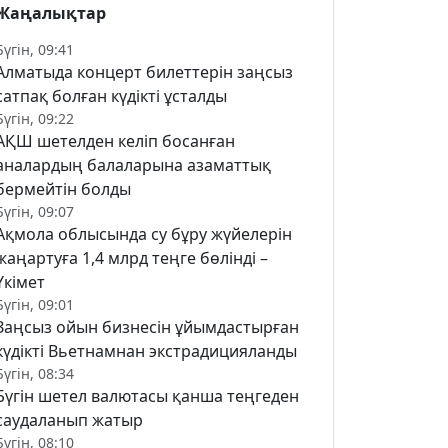
Жаңалықтар
Бүгін, 09:41
Алматыда концерт билеттерін заңсыз
сатпақ болған күдікті ұсталды
Бүгін, 09:22
АҚШ шетелден келіп босанған
аналардың балаларына азаматтық
бермейтін болды
Бүгін, 09:07
Ақмола облысында су бұру жүйелерін
жаңартуға 1,4 млрд теңге бөлінді –
Үкімет
Бүгін, 09:01
Заңсыз ойын бизнесін ұйымдастырған
күдікті Вьетнамнан экстрадицияланды
Бүгін, 08:34
Бүгін шетел валютасы қанша теңгеден
саудаланып жатыр
Бүгін, 08:10