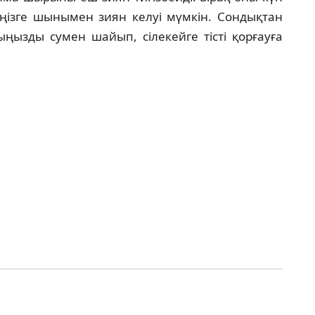
сіңізге шынымен зиян келуі мүмкін. Сондықтан
ыңызды сумен шайып, сілекейге тісті қорғауға