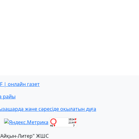
F | онлайн газет
а райы
ызашарда және сәресіде оқылатын дұға
"Айқын-Литер" ЖШС