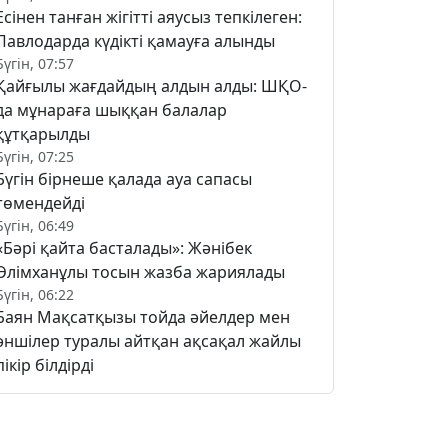
Есінен танған жігітті аяусыз тепкілеген:
Павлодарда күдікті қамауға алынды
Бүгін, 07:57
Қайғылы жағдайдың алдын алды: ШҚО-
да мұнараға шыққан балалар
құтқарылды
Бүгін, 07:25
Бүгін бірнеше қалада ауа сапасы
төмендейді
Бүгін, 06:49
«Бәрі қайта басталады»: Жәнібек
Әлімханұлы тосын жазба жариялады
Бүгін, 06:22
Баян Мақсатқызы тойда әйелдер мен
әншілер туралы айтқан ақсақал жайлы
пікір білдірді