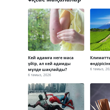
Кей адамға неге маса
Климатты
үйір, ал кей адамды
өндірісін
6 тамыз, 20
мүлде шақпайды?
6 тамыз, 2026