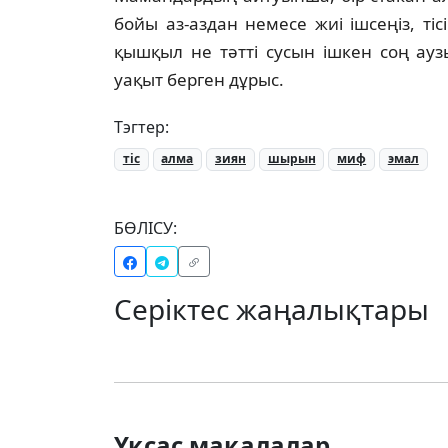
бойы аз-аздан немесе жиі ішсеңіз, ті
қышқыл не тәтті сусын ішкен соң ауз
уақыт берген дұрыс.
Тэгтер:
тіс
алма
зиян
шырын
миф
эмал
БӨЛІСУ:
Серіктес жаңалықтары
Ұқсас мақалалар