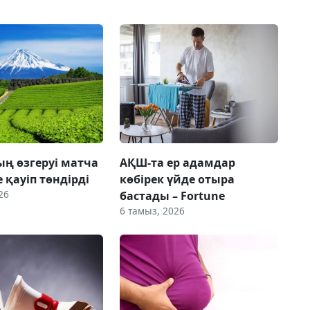
ң өзгеруі матча
АҚШ-та ер адамдар
е қауіп төндірді
көбірек үйде отыра
26
бастады – Fortune
6 тамыз, 2026