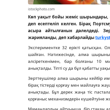
istockphoto.com
Көп уақыт бойы жеміс шырындары, ә
деп есептеліп келген. Бірақ Портсм
асыра айтылғанын дәлелдеді.
Зе
жарияланды, деп хабарлайды
turkys
Экспериментке 32 ерікті қатысқан.
шайған. Нәтижесінде, алма шырыны
әлсіреткенімен, бар болғаны 10 ми
анықталды. Тіпті су да бұл қабатты уақ
Зерттеушілер алма шырыны кейбір им
бірақ тістерді қорғау мен майлауға жау
анықтады. Бұл дерек жаңа тіс паста
қорғаныс механизмдерін күшейтуіне ж
Мамандардың айтуынша, бір стакан ал