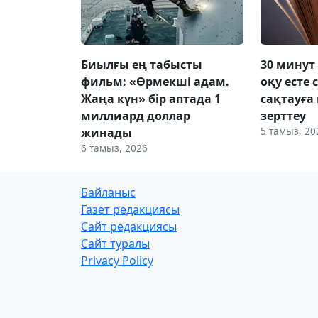
Биылғы ең табысты
30 минут
фильм: «Өрмекші адам.
оқу есте 
Жаңа күн» бір аптада 1
сақтауға 
миллиард доллар
зерттеу
5 тамыз, 20
жинады
6 тамыз, 2026
Байланыс
Газет редакциясы
Сайт редакциясы
Сайт туралы
Privacy Policy