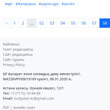
#өрт
#Жатақхана
#қауіпсіздік
#хостел
‹
1
2
...
52
53
54
55
56
57
58
Байланыс
Газет редакциясы
Сайт редакциясы
Сайт туралы
Privacy Policy
ҚР Ақпарат және қоғамдық даму министрлігі,
№KZ36VPY00019169 куәлігі, 08.01.2020 ж.
Астана қаласы, Қонаев көшесі, 12/1
Тел:
+7 (7172) 76-84-66
Email:
turkystan.kz@gmail.com
PDF | онлайн газет