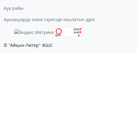
Ауа райы
Ауызашарда және сәресіде оқылатын дұға
© "Айқын-Литер" ЖШС