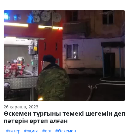
26 қараша, 2023
Өскемен тұрғыны темекі шегемін деп
пәтерін өртеп алған
#пәтер
#оқиға
#өрт
#Өскемен