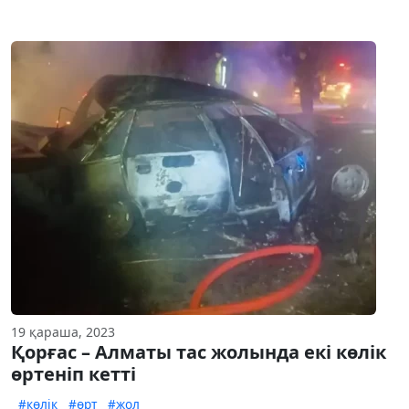
19 қараша, 2023
Қорғас – Алматы тас жолында екі көлік
өртеніп кетті
#көлік
#өрт
#жол