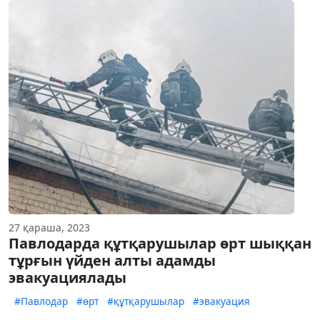
27 қараша, 2023
Павлодарда құтқарушылар өрт шыққан
тұрғын үйден алты адамды
эвакуациялады
#Павлодар
#өрт
#құтқарушылар
#эвакуация