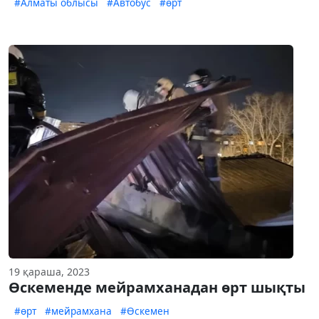
#Алматы облысы
#Автобус
#өрт
19 қараша, 2023
Өскеменде мейрамханадан өрт шықты
#өрт
#мейрамхана
#Өскемен