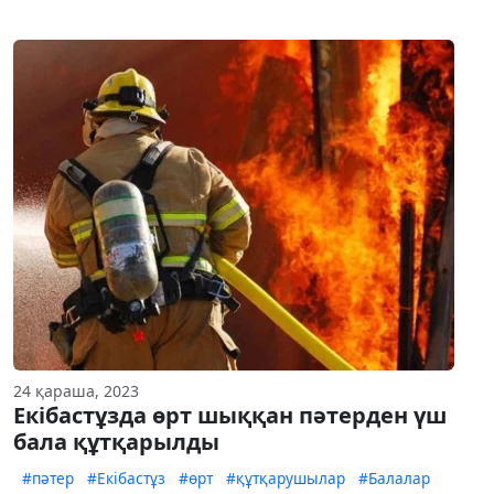
24 қараша, 2023
Екібастұзда өрт шыққан пәтерден үш
бала құтқарылды
#пәтер
#Екібастұз
#өрт
#құтқарушылар
#Балалар