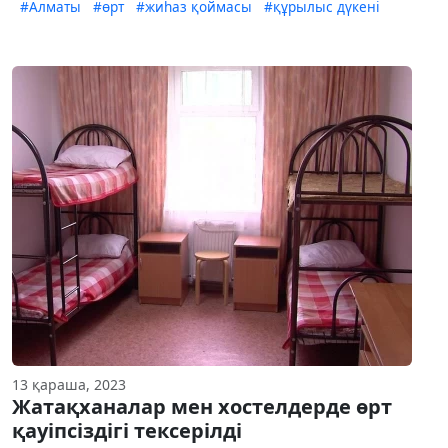
#Алматы
#өрт
#жиһаз қоймасы
#құрылыс дүкені
13 қараша, 2023
Жатақханалар мен хостелдерде өрт
қауіпсіздігі тексерілді