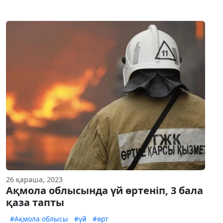
26 қараша, 2023
Ақмола облысында үй өртеніп, 3 бала
қаза тапты
#Ақмола облысы
#үй
#өрт