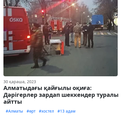
30 қараша, 2023
Алматыдағы қайғылы оқиға:
Дәрігерлер зардап шеккендер туралы
айтты
#Алматы
#өрт
#хостел
#13 адам