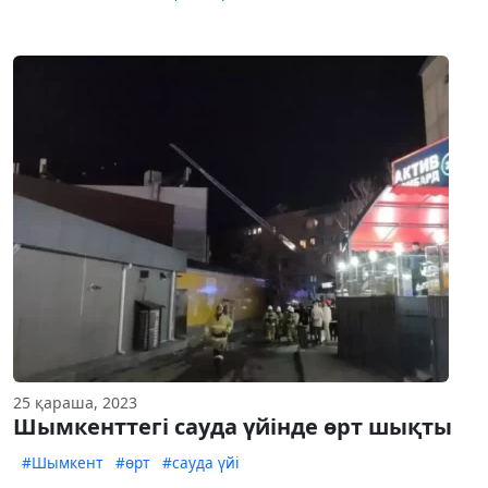
25 қараша, 2023
Шымкенттегі сауда үйінде өрт шықты
#Шымкент
#өрт
#сауда үйі