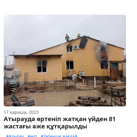
17 қараша, 2023
Атырауда өртеніп жатқан үйден 81
жастағы әже құтқарылды
#Атырау
#өрт
#Төтенше жағдай