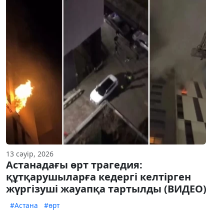
13 сәуір, 2026
Астанадағы өрт трагедия:
құтқарушыларға кедергі келтірген
жүргізуші жауапқа тартылды (ВИДЕО)
#Астана
#өрт