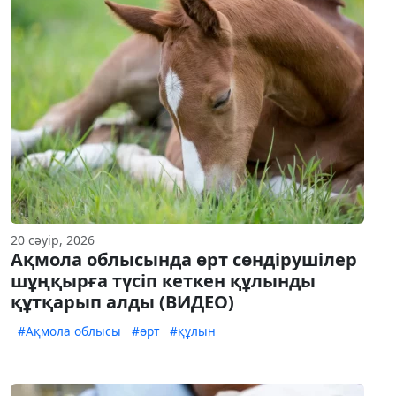
20 сәуір, 2026
Ақмола облысында өрт сөндірушілер
шұңқырға түсіп кеткен құлынды
құтқарып алды (ВИДЕО)
#Ақмола облысы
#өрт
#құлын