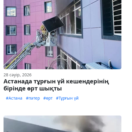
28 сәуір, 2026
Астанада тұрғын үй кешендерінің
бірінде өрт шықты
#Астана
#пәтер
#өрт
#Тұрғын үй