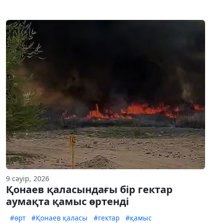
9 сәуір, 2026
Қонаев қаласындағы бір гектар
аумақта қамыс өртенді
#өрт
#Қонаев қаласы
#гектар
#қамыс