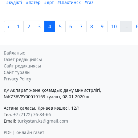
#күдікті
#пәтер
#өрт
#Шахтинск
#газ
‹
1
2
3
4
5
6
7
8
9
10
...
Байланыс
Газет редакциясы
Сайт редакциясы
Сайт туралы
Privacy Policy
ҚР Ақпарат және қоғамдық даму министрлігі,
№KZ36VPY00019169 куәлігі, 08.01.2020 ж.
Астана қаласы, Қонаев көшесі, 12/1
Тел:
+7 (7172) 76-84-66
Email:
turkystan.kz@gmail.com
PDF | онлайн газет