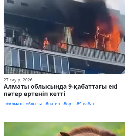
27 сәуір, 2026
Алматы облысында 9-қабаттағы екі
пәтер өртеніп кетті
#Алматы облысы
#пәтер
#өрт
#9 қабат