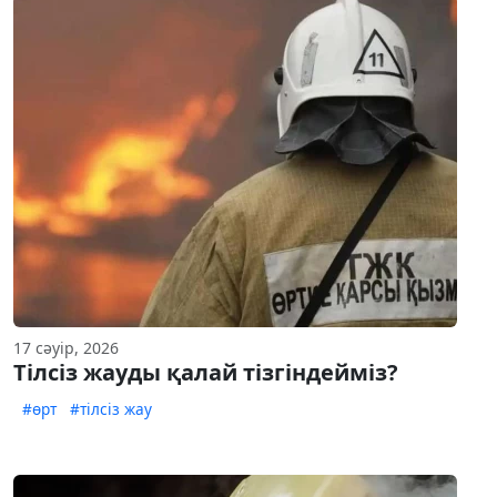
17 сәуір, 2026
Тілсіз жауды қалай тізгіндейміз?
#өрт
#тілсіз жау