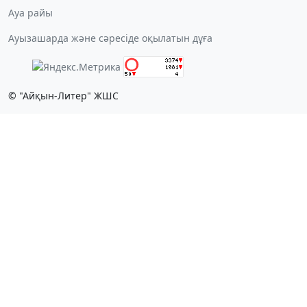
Ауа райы
Ауызашарда және сәресіде оқылатын дұға
© "Айқын-Литер" ЖШС