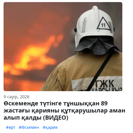
9 сәуір, 2026
Өскеменде түтінге тұншыққан 89
жастағы қарияны құтқарушылар аман
алып қалды (ВИДЕО)
#өрт
#Өскемен
#қария