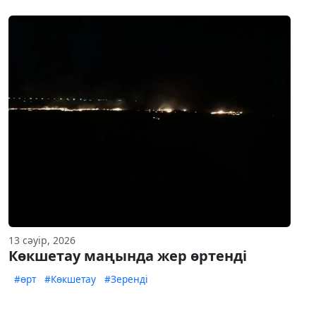
13 сәуір, 2026
Көкшетау маңында жер өртенді
#өрт
#Көкшетау
#Зеренді