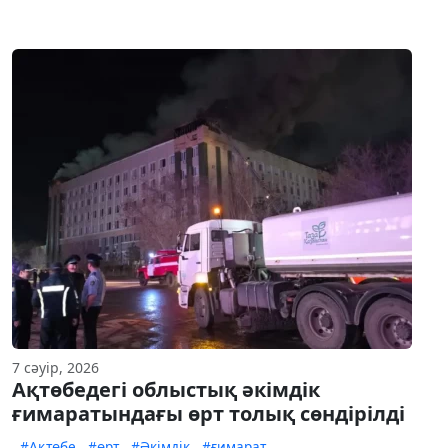
7 сәуір, 2026
Ақтөбедегі облыстық әкімдік
ғимаратындағы өрт толық сөндірілді
#Ақтөбе
#өрт
#Әкімдік
#ғимарат