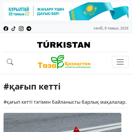
сенбі, 8 тамыз, 2026
#қағып кетті
#қағып кетті тэгімен байланысты барлық мақалалар.