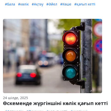
#Бала
#көлік
#Ақтау
#Әйел
#Көше
#қағып кетті
24 шілде, 2025
Өскеменде жүргіншіні көлік қағып кетті