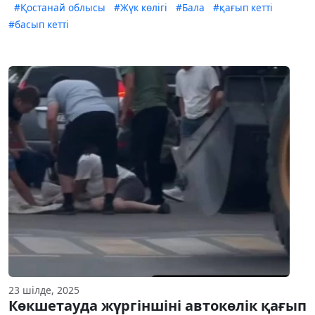
#Қостанай облысы
#Жүк көлігі
#Бала
#қағып кетті
#басып кетті
23 шілде, 2025
Көкшетауда жүргіншіні автокөлік қағып