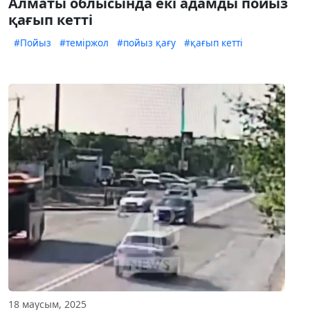
Алматы облысында екі адамды пойыз
қағып кетті
#Пойыз
#теміржол
#пойыз қағу
#қағып кетті
18 маусым, 2025