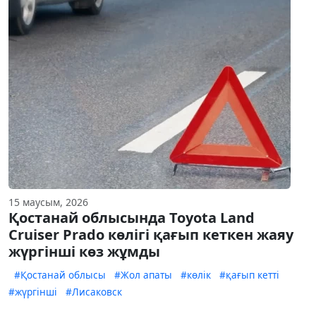
15 маусым, 2026
Қостанай облысында Toyota Land
Cruiser Prado көлігі қағып кеткен жаяу
жүргінші көз жұмды
#Қостанай облысы
#Жол апаты
#көлік
#қағып кетті
#жүргінші
#Лисаковск