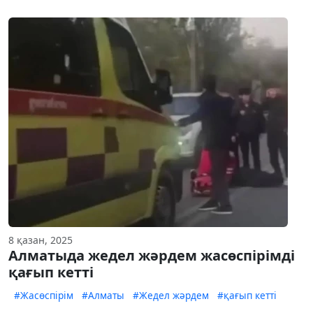
8 қазан, 2025
Алматыда жедел жәрдем жасөспірімді
қағып кетті
#Жасөспірім
#Алматы
#Жедел жәрдем
#қағып кетті