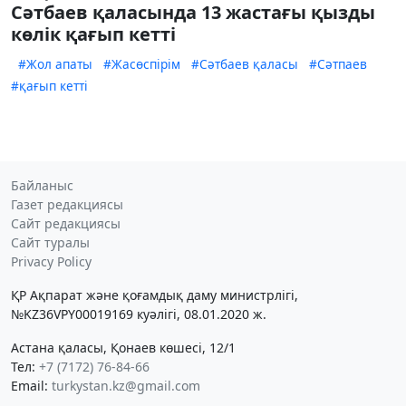
Сәтбаев қаласында 13 жастағы қызды
көлік қағып кетті
#Жол апаты
#Жасөспірім
#Сәтбаев қаласы
#Сәтпаев
#қағып кетті
Байланыс
Газет редакциясы
Сайт редакциясы
Сайт туралы
Privacy Policy
ҚР Ақпарат және қоғамдық даму министрлігі,
№KZ36VPY00019169 куәлігі, 08.01.2020 ж.
Астана қаласы, Қонаев көшесі, 12/1
Тел:
+7 (7172) 76-84-66
Email:
turkystan.kz@gmail.com