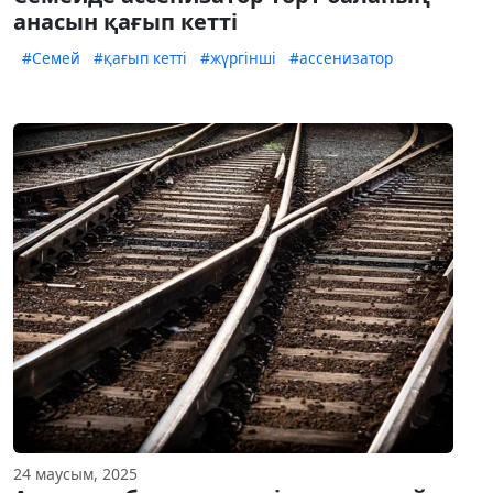
анасын қағып кетті
#Семей
#қағып кетті
#жүргінші
#ассенизатор
24 маусым, 2025