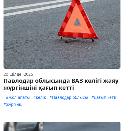
20 шілде, 2026
Павлодар облысында ВАЗ көлігі жаяу
жүргіншіні қағып кетті
#Жол апаты
#көлік
#Павлодар облысы
#қағып кетті
#жүргінші