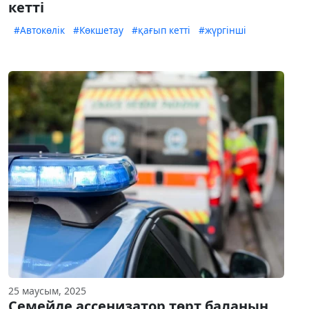
кетті
#Автокөлік
#Көкшетау
#қағып кетті
#жүргінші
25 маусым, 2025
Семейде ассенизатор төрт баланың