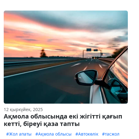
12 қыркүйек, 2025
Ақмола облысында екі жігітті қағып
кетті, біреуі қаза тапты
#Жол апаты
#Ақмола облысы
#Автокөлік
#тасжол