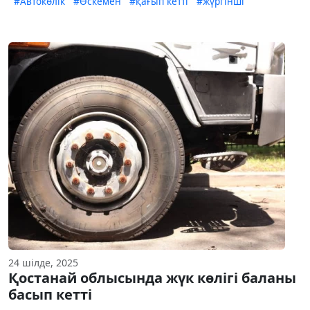
#Автокөлік
#Өскемен
#қағып кетті
#жүргінші
24 шілде, 2025
Қостанай облысында жүк көлігі баланы
басып кетті