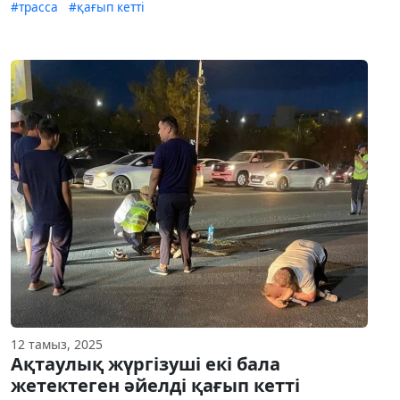
#трасса
#қағып кетті
12 тамыз, 2025
Ақтаулық жүргізуші екі бала
жетектеген әйелді қағып кетті