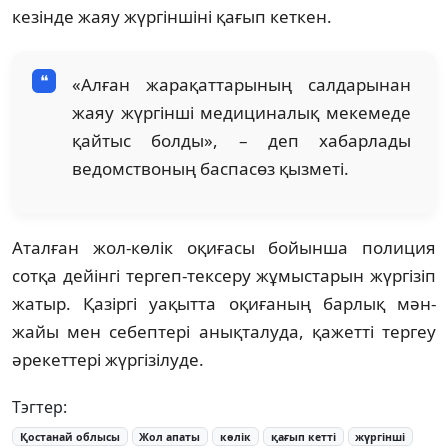
кезінде жаяу жүргіншіні қағып кеткен.
«Алған жарақаттарының салдарынан
жаяу жүргінші медициналық мекемеде
қайтыс болды», – деп хабарлады
ведомствоның баспасөз қызметі.
Аталған жол-көлік оқиғасы бойынша полиция
сотқа дейінгі тергеп-тексеру жұмыстарын жүргізіп
жатыр. Қазіргі уақытта оқиғаның барлық мән-
жайы мен себептері анықталуда, қажетті тергеу
әрекеттері жүргізілуде.
Тэгтер:
Қостанай облысы
Жол апаты
көлік
қағып кетті
жүргінші