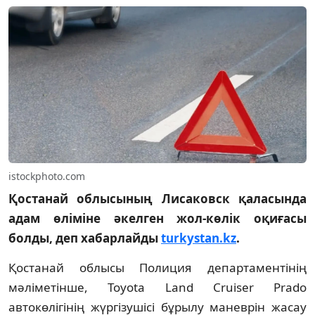
istockphoto.com
Қостанай облысының Лисаковск қаласында
адам өліміне әкелген жол-көлік оқиғасы
болды, деп хабарлайды
turkystan.kz
.
Қостанай облысы Полиция департаментінің
мәліметінше, Toyota Land Cruiser Prado
автокөлігінің жүргізушісі бұрылу маневрін жасау