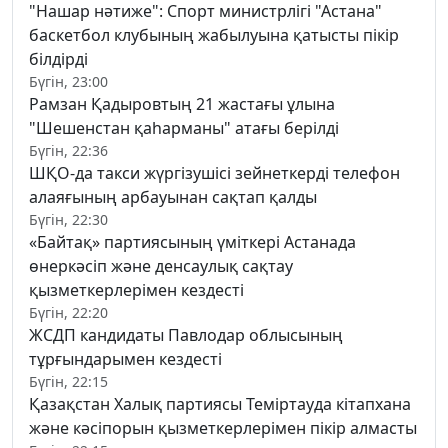
"Нашар нәтиже": Спорт министрлігі "Астана"
баскетбол клубының жабылуына қатысты пікір
білдірді
Бүгін, 23:00
Рамзан Қадыровтың 21 жастағы ұлына
"Шешенстан қаһарманы" атағы берілді
Бүгін, 22:36
ШҚО-да такси жүргізушісі зейнеткерді телефон
алаяғының арбауынан сақтап қалды
Бүгін, 22:30
«Байтақ» партиясының үміткері Астанада
өнеркәсіп және денсаулық сақтау
қызметкерлерімен кездесті
Бүгін, 22:20
ЖСДП кандидаты Павлодар облысының
тұрғындарымен кездесті
Бүгін, 22:15
Қазақстан Халық партиясы Теміртауда кітапхана
және кәсіпорын қызметкерлерімен пікір алмасты