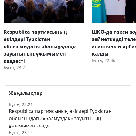
Respublica партиясының
ШҚО-да такси жү
өкілдері Түркістан
зейнеткерді тел
облысындағы «Балмұздақ»
алаяғының арба
зауытының ұжымымен
қалды
Бүгін, 22:36
кездесті
Бүгін, 23:21
Жаңалықтар
Бүгін, 23:21
Respublica партиясының өкілдері Түркістан
облысындағы «Балмұздақ» зауытының
ұжымымен кездесті
Бүгін, 23:15