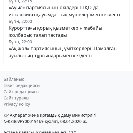
Бүгін, 22:15
«Ауыл» партиясының өкілдері ШҚО-да
инклюзивті қауымдастық мүшелерімен кездесті
Бүгін, 22:00
Курорттағы қорық қызметкерін жабайы
жолбарыс талап тастады
Бүгін, 22:00
«Ақ жол» партиясының үміткерлері Шамалған
ауылының тұрғындарымен кездесті
Байланыс
Газет редакциясы
Сайт редакциясы
Сайт туралы
Privacy Policy
ҚР Ақпарат және қоғамдық даму министрлігі,
№KZ36VPY00019169 куәлігі, 08.01.2020 ж.
Астана қаласы, Қонаев көшесі, 12/1