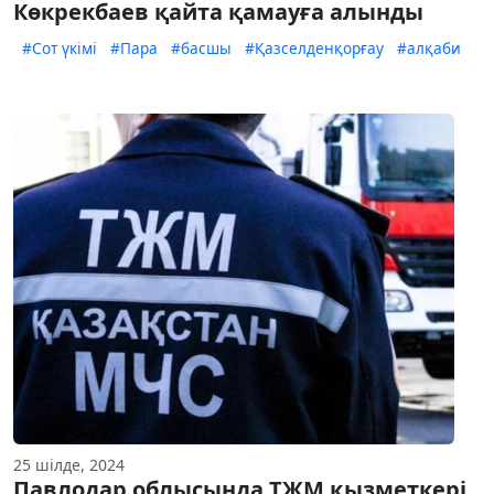
Көкрекбаев қайта қамауға алынды
#Сот үкімі
#Пара
#басшы
#Қазселденқорғау
#алқаби
25 шілде, 2024
Павлодар облысында ТЖМ қызметкері