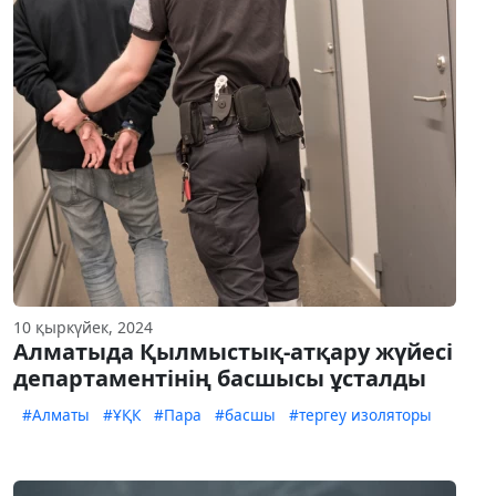
10 қыркүйек, 2024
Алматыда Қылмыстық-атқару жүйесі
департаментінің басшысы ұсталды
#Алматы
#ҰҚК
#Пара
#басшы
#тергеу изоляторы