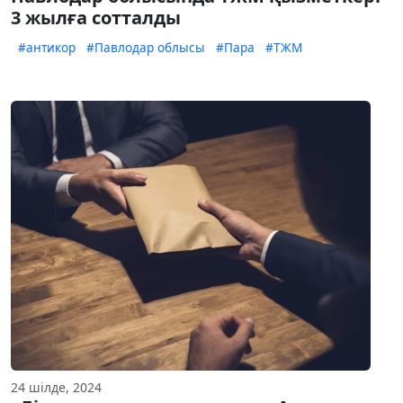
3 жылға сотталды
#антикор
#Павлодар облысы
#Пара
#ТЖМ
24 шілде, 2024