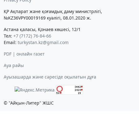
ҚР Ақпарат және қоғамдық даму министрлігі,
№KZ36VPY00019169 куәлігі, 08.01.2020 ж.
Астана қаласы, Қонаев көшесі, 12/1
Тел:
+7 (7172) 76-84-66
Email:
turkystan.kz@gmail.com
PDF | онлайн газет
Ауа райы
Ауызашарда және сәресіде оқылатын дұға
© "Айқын-Литер" ЖШС