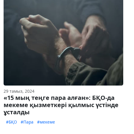
29 тамыз, 2024
«15 мың теңге пара алған»: БҚО-да
мекеме қызметкері қылмыс үстінде
ұсталды
#БҚО
#Пара
#мекеме