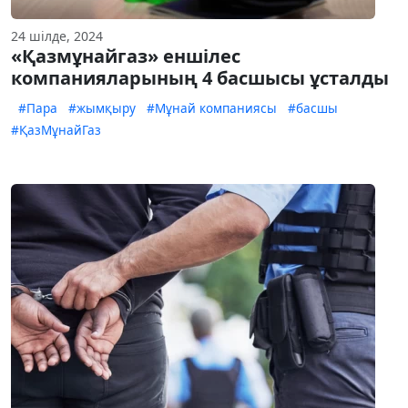
24 шілде, 2024
«Қазмұнайгаз» еншілес
компанияларының 4 басшысы ұсталды
#Пара
#жымқыру
#Мұнай компаниясы
#басшы
#ҚазМұнайГаз