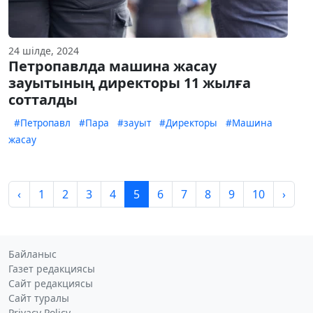
24 шілде, 2024
Петропавлда машина жасау
зауытының директоры 11 жылға
сотталды
#Петропавл
#Пара
#зауыт
#Директоры
#Машина
жасау
‹
1
2
3
4
5
6
7
8
9
10
›
Байланыс
Газет редакциясы
Сайт редакциясы
Сайт туралы
Privacy Policy