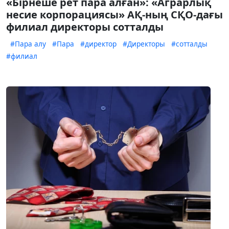
«Бірнеше рет пара алған»: «Аграрлық
несие корпорациясы» АҚ-ның СҚО-дағы
филиал директоры сотталды
#Пара алу
#Пара
#директор
#Директоры
#сотталды
#филиал