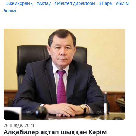
#жемқорлық
#Ақтау
#Мектеп директоры
#Пара
#білім
бөлімі
26 шілде, 2024
Алқабилер ақтап шыққан Кәрім