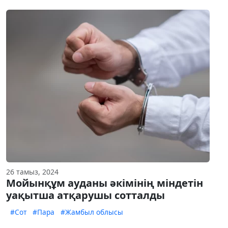
26 тамыз, 2024
Мойынқұм ауданы әкімінің міндетін
уақытша атқарушы сотталды
#Сот
#Пара
#Жамбыл облысы