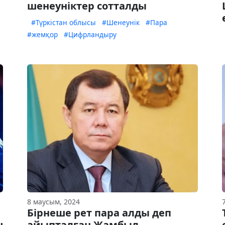
шенеуніктер сотталды
#Түркістан облысы
#Шенеунік
#Пара
#жемқор
#Цифрландыру
8 маусым, 2024
Бірнеше рет пара алды деп
ш
айыпталған Жамбыл