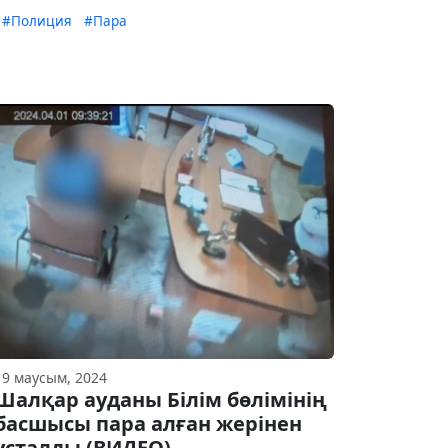
#Полиция
#Пара
19 маусым, 2024
Шалқар ауданы Білім бөлімінің
басшысы пара алған жерінен
ұсталды (ВИДЕО)