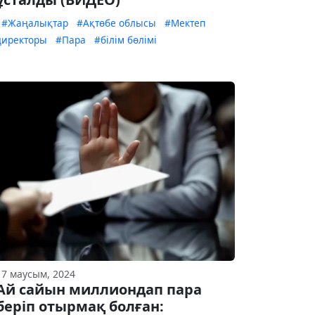
#Жаңалықтар
#Ақтөбе облысы
#Мектеп
директоры
#Пара
#білім бөлімі
17 маусым, 2024
Ай сайын миллиондап пара
беріп отырмақ болған: