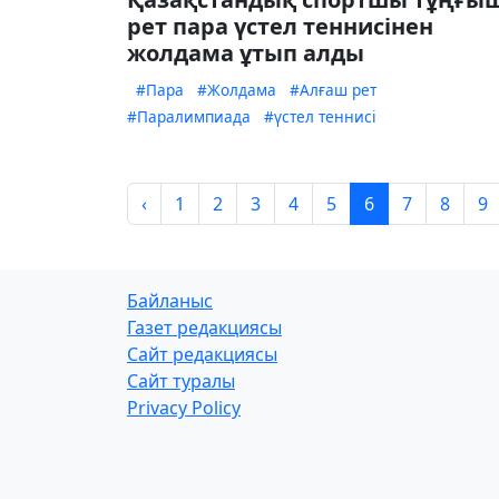
рет пара үстел теннисінен
жолдама ұтып алды
#Пара
#Жолдама
#Алғаш рет
#Паралимпиада
#үстел теннисі
‹
1
2
3
4
5
6
7
8
9
Байланыс
Газет редакциясы
Сайт редакциясы
Сайт туралы
Privacy Policy