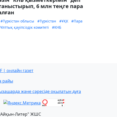
таныстырып, 6 млн теңге пара
алған
#Түркістан облысы
#Түркістан
#ҰҚК
#Пара
#Ұлттық қауіпсіздік комитеті
#КНБ
F | онлайн газет
а райы
ызашарда және сәресіде оқылатын дұға
"Айқын-Литер" ЖШС