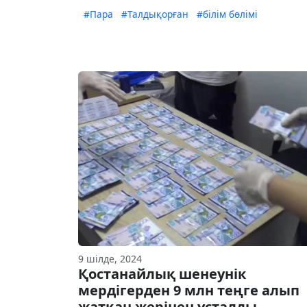
#Пара
#Талдықорған
#білім бөлімі
9 шілде, 2024
Қостанайлық шенеунік
мердігерден 9 млн теңге алып
жатқан жерінен ұсталды