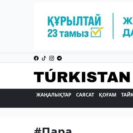
ЖАҢАЛЫҚТАР
САЯСАТ
ҚОҒАМ
ТАЙ
#Пара