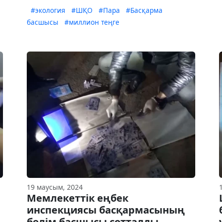
#экология
#ШҚО
#Пара
#Басқарма
басшысы
#миллион теңге
19 маусым, 2024
Мемлекеттік еңбек
инспекциясы басқармасының
бөлім басшысы сотталды