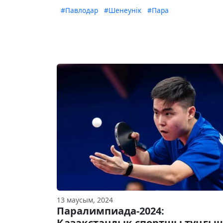
#Павлодар
#Шенеунік
#Пара
13 маусым, 2024
Паралимпиада-2024:
Қазақстандық спортшы тұңғы