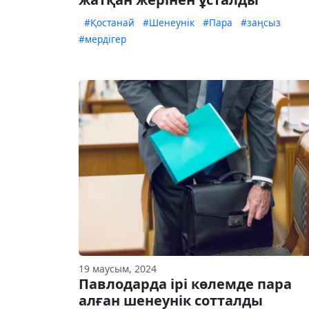
#Қостанай
#Шенеунік
#Пара
#заңсыз
#мердігер
19 маусым, 2024
Павлодарда ірі көлемде пара
алған шенеунік сотталды