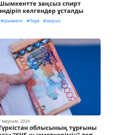
Шымкентте заңсыз спирт
өндіріп келгендер ұсталды
#Шымкент
#Пара
#заңсыз
7 маусым, 2024
Түркістан облысының тұрғыны
өзін "КНБ қызметкерімін" деп