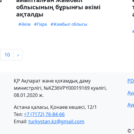
облысының бұрынғы әкімі
ақталды
#Әкім
#Пара
#Жамбыл облысы
10
›
ҚР Ақпарат және қоғамдық даму
PD
министрлігі, №KZ36VPY00019169 куәлігі,
Ау
08.01.2020 ж.
Ау
Астана қаласы, Қонаев көшесі, 12/1
Тел:
+7 (7172) 76-84-66
Email:
turkystan.kz@gmail.com
© 