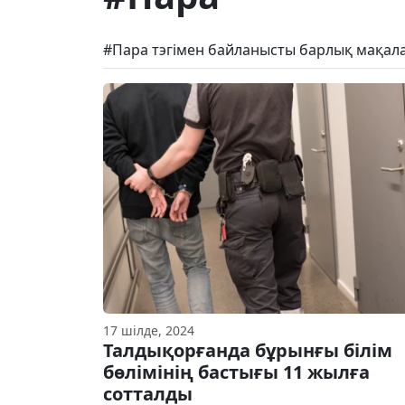
#Пара тэгімен байланысты барлық мақала
17 шілде, 2024
Талдықорғанда бұрынғы білім
бөлімінің бастығы 11 жылға
сотталды