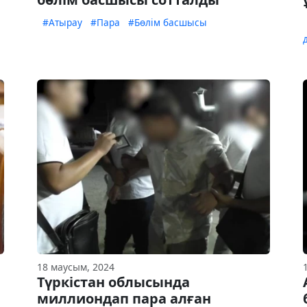
#Атырау
#Пара
#Бөлім басшысы
18 маусым, 2024
Түркістан облысында
миллиондап пара алған