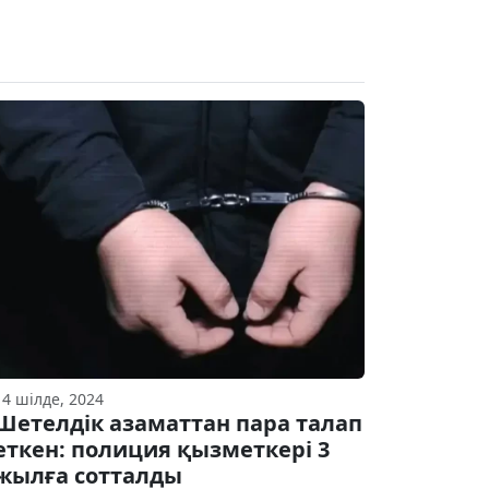
14 шілде, 2024
Шетелдік азаматтан пара талап
еткен: полиция қызметкері 3
жылға сотталды