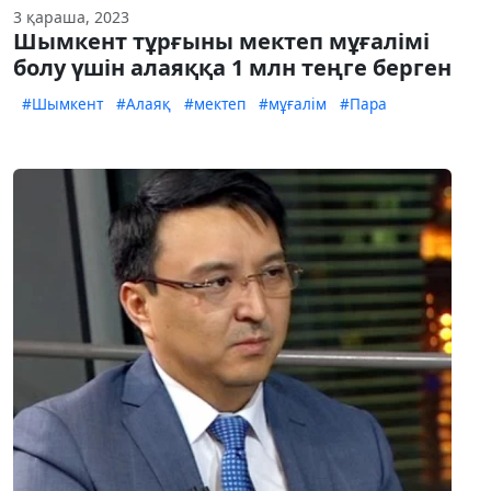
3 қараша, 2023
Шымкент тұрғыны мектеп мұғалімі
болу үшін алаяққа 1 млн теңге берген
#Шымкент
#Алаяқ
#мектеп
#мұғалім
#Пара