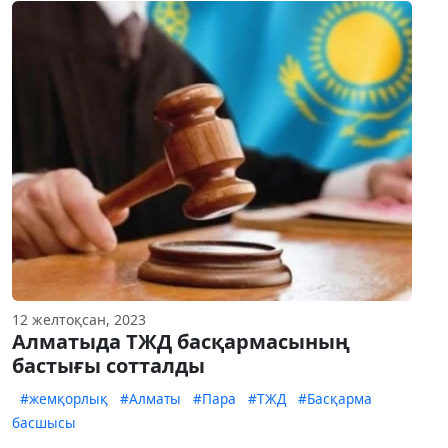
12 желтоқсан, 2023
Алматыда ТЖД басқармасының
бастығы сотталды
#жемқорлық
#Алматы
#Пара
#ТЖД
#Басқарма
басшысы