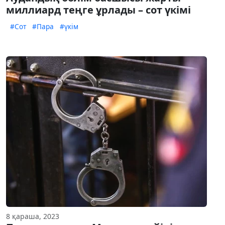
миллиард теңге ұрлады – сот үкімі
#Сот
#Пара
#үкім
8 қараша, 2023