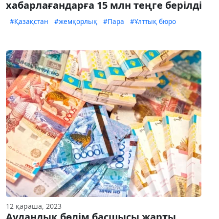
хабарлағандарға 15 млн теңге берілді
#Қазақстан
#жемқорлық
#Пара
#Ұлттық бюро
12 қараша, 2023
Аудандық бөлім басшысы жарты