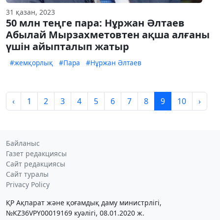
31 қазан, 2023
50 млн теңге пара: Нұржан Әлтаев
Абылай Мырзахметовтен ақша алғаны
үшін айыпталып жатыр
#жемқорлық
#Пара
#Нұржан Әлтаев
‹
1
2
3
4
5
6
7
8
9
10
›
Байланыс
Газет редакциясы
Сайт редакциясы
Сайт туралы
Privacy Policy
ҚР Ақпарат және қоғамдық даму министрлігі,
№KZ36VPY00019169 куәлігі, 08.01.2020 ж.