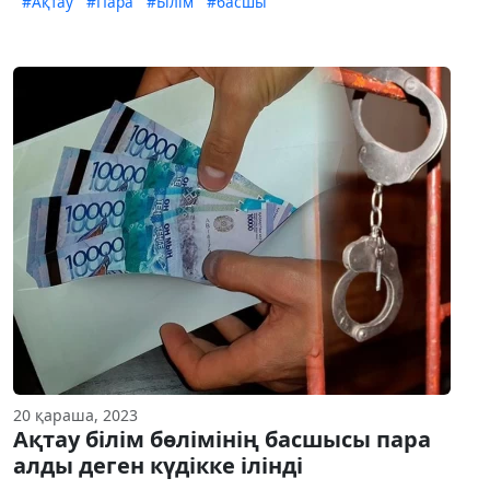
#Ақтау
#Пара
#Білім
#басшы
20 қараша, 2023
Ақтау білім бөлімінің басшысы пара
алды деген күдікке ілінді