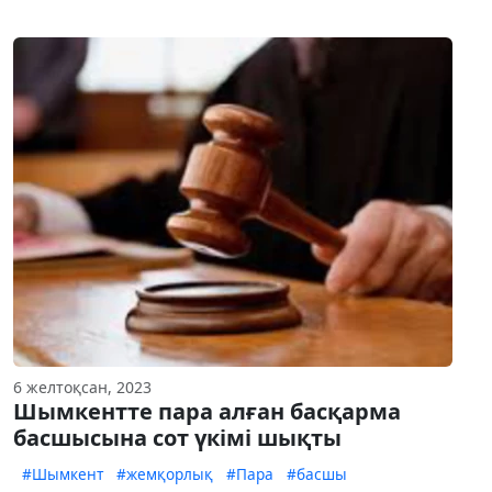
6 желтоқсан, 2023
Шымкентте пара алған басқарма
басшысына сот үкімі шықты
#Шымкент
#жемқорлық
#Пара
#басшы