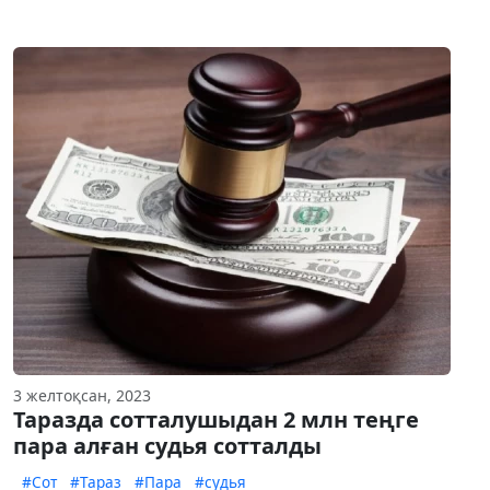
3 желтоқсан, 2023
Таразда сотталушыдан 2 млн теңге
пара алған судья сотталды
#Сот
#Тараз
#Пара
#судья