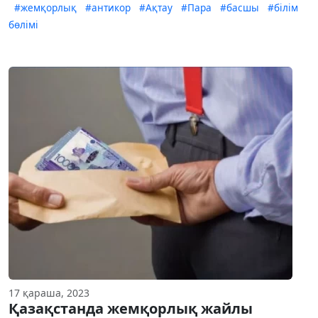
#жемқорлық
#антикор
#Ақтау
#Пара
#басшы
#білім
бөлімі
17 қараша, 2023
Қазақстанда жемқорлық жайлы