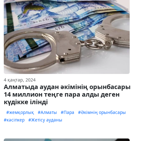
4 қаңтар, 2024
Алматыда аудан әкімінің орынбасары
14 миллион теңге пара алды деген
күдікке ілінді
#жемқорлық
#Алматы
#Пара
#Әкімнің орынбасары
#кәсіпкер
#Жетісу ауданы