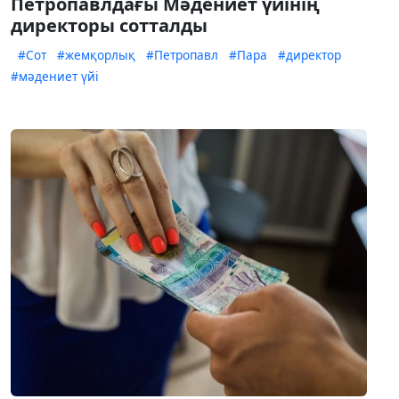
Петропавлдағы Мәдениет үйінің
директоры сотталды
#Сот
#жемқорлық
#Петропавл
#Пара
#директор
#мәдениет үйі