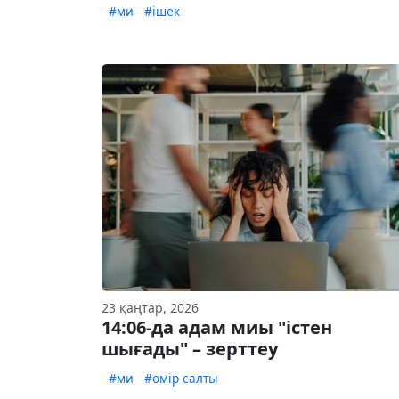
#ми
#ішек
23 қаңтар, 2026
14:06-да адам миы "істен
шығады" – зерттеу
#ми
#өмір салты