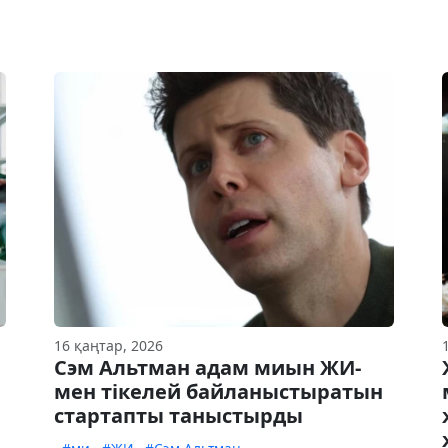
16 қаңтар, 2026
Cэм Альтман адам миын ЖИ-
мен тікелей байланыстыратын
стартапты таныстырды