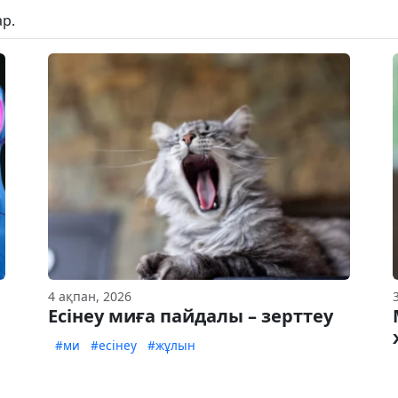
р.
4 ақпан, 2026
Есінеу миға пайдалы – зерттеу
#ми
#есінеу
#жұлын