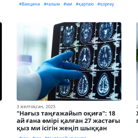
#Вакцина
#ғалым
#ми
#қартаю
#қорғау
3 желтоқсан, 2025
"Нағыз таңғажайып оқиға": 18
ай ғана өмірі қалған 27 жастағы
қыз ми ісігін жеңіп шыққан