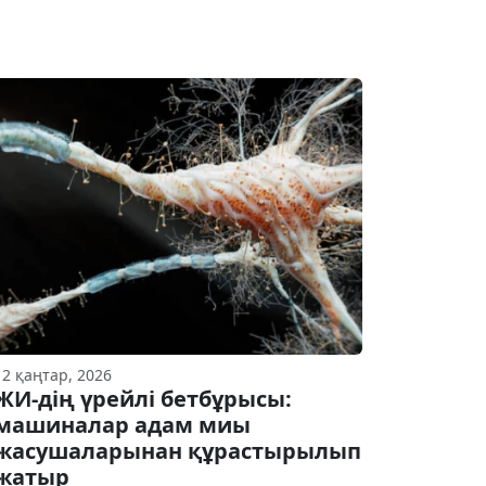
12 қаңтар, 2026
ЖИ-дің үрейлі бетбұрысы:
машиналар адам миы
жасушаларынан құрастырылып
жатыр