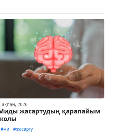
3 ақпан, 2026
Миды жасартудың қарапайым
жолы
#ми
#жасарту