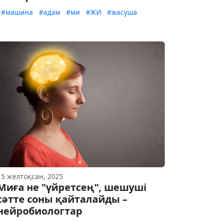
#машина
#адам
#ми
#ЖИ
#жасуша
15 желтоқсан, 2025
Миға не "үйретсең", шешуші
сәтте соны қайталайды –
нейробиологтар