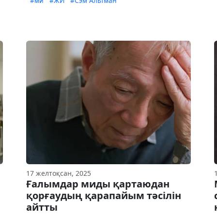
#ми
#ЖИ
#Cэм Альтман
17 желтоқсан, 2025
Ғалымдар миды қартаюдан
қорғаудың қарапайым тәсілін
айтты