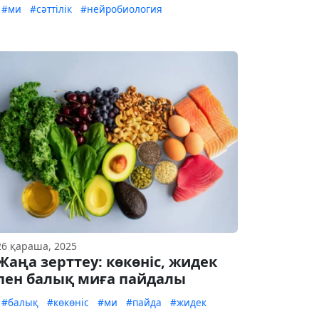
#ми
#сәттілік
#нейробиология
26 қараша, 2025
Жаңа зерттеу: көкөніс, жидек
пен балық миға пайдалы
#балық
#көкөніс
#ми
#пайда
#жидек