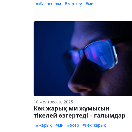
#Жасөспірім
#зерттеу
#ми
10 желтоқсан, 2025
Көк жарық ми жұмысын
тікелей өзгертеді – ғалымдар
#жарық
#ми
#әсер
#көк жарық