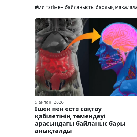
#ми тэгімен байланысты барлық мақалала
5 ақпан, 2026
Ішек пен есте сақтау
қабілетінің төмендеуі
арасындағы байланыс бары
анықталды