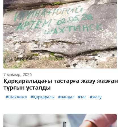
7 мамыр, 2026
Қарқаралыдағы тастарға жазу жазған
тұрғын ұсталды
#Шахтинск
#Қарқаралы
#вандал
#тас
#жазу