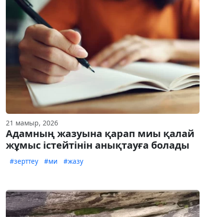
21 мамыр, 2026
Адамның жазуына қарап миы қалай
жұмыс істейтінін анықтауға болады
#зерттеу
#ми
#жазу