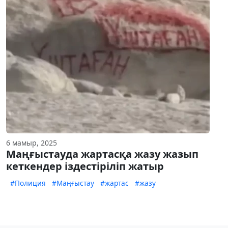
6 мамыр, 2025
Маңғыстауда жартасқа жазу жазып
кеткендер іздестіріліп жатыр
#Полиция
#Маңғыстау
#жартас
#жазу