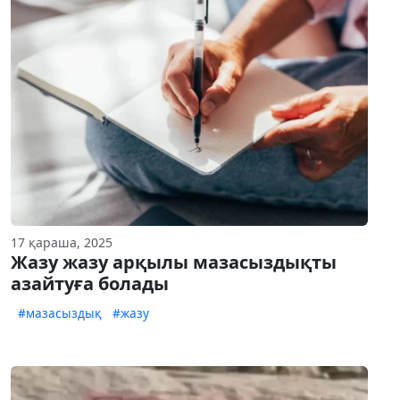
17 қараша, 2025
Жазу жазу арқылы мазасыздықты
азайтуға болады
#мазасыздық
#жазу