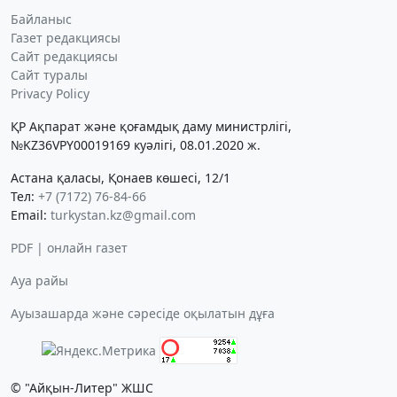
Байланыс
Газет редакциясы
Сайт редакциясы
Сайт туралы
Privacy Policy
ҚР Ақпарат және қоғамдық даму министрлігі,
№KZ36VPY00019169 куәлігі, 08.01.2020 ж.
Астана қаласы, Қонаев көшесі, 12/1
Тел:
+7 (7172) 76-84-66
Email:
turkystan.kz@gmail.com
PDF | онлайн газет
Ауа райы
Ауызашарда және сәресіде оқылатын дұға
© "Айқын-Литер" ЖШС