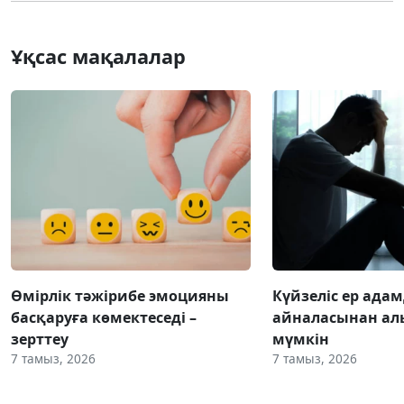
Ұқсас мақалалар
Өмірлік тәжірибе эмоцияны
Күйзеліс ер ада
басқаруға көмектеседі –
айналасынан ал
зерттеу
мүмкін
7 тамыз, 2026
7 тамыз, 2026