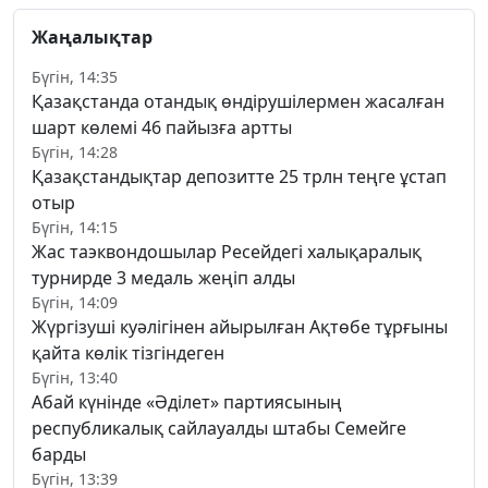
Жаңалықтар
Бүгін, 14:35
Қазақстанда отандық өндірушілермен жасалған
шарт көлемі 46 пайызға артты
Бүгін, 14:28
Қазақстандықтар депозитте 25 трлн теңге ұстап
отыр
Бүгін, 14:15
Жас таэквондошылар Ресейдегі халықаралық
турнирде 3 медаль жеңіп алды
Бүгін, 14:09
Жүргізуші куәлігінен айырылған Ақтөбе тұрғыны
қайта көлік тізгіндеген
Бүгін, 13:40
Абай күнінде «Әділет» партиясының
республикалық сайлауалды штабы Семейге
барды
Бүгін, 13:39