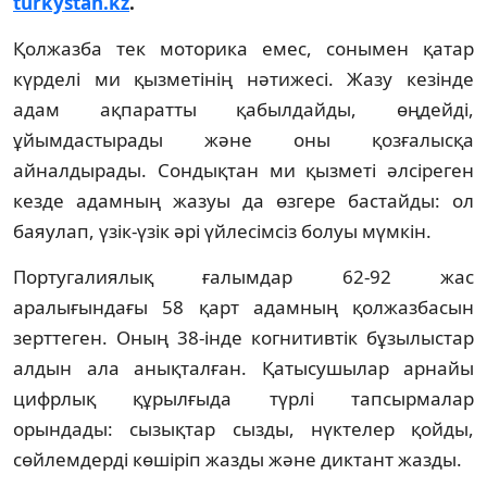
turkystan.kz
.
Қолжазба тек моторика емес, сонымен қатар
күрделі ми қызметінің нәтижесі. Жазу кезінде
адам ақпаратты қабылдайды, өңдейді,
ұйымдастырады және оны қозғалысқа
айналдырады. Сондықтан ми қызметі әлсіреген
кезде адамның жазуы да өзгере бастайды: ол
баяулап, үзік-үзік әрі үйлесімсіз болуы мүмкін.
Португалиялық ғалымдар 62-92 жас
аралығындағы 58 қарт адамның қолжазбасын
зерттеген. Оның 38-інде когнитивтік бұзылыстар
алдын ала анықталған. Қатысушылар арнайы
цифрлық құрылғыда түрлі тапсырмалар
орындады: сызықтар сызды, нүктелер қойды,
сөйлемдерді көшіріп жазды және диктант жазды.