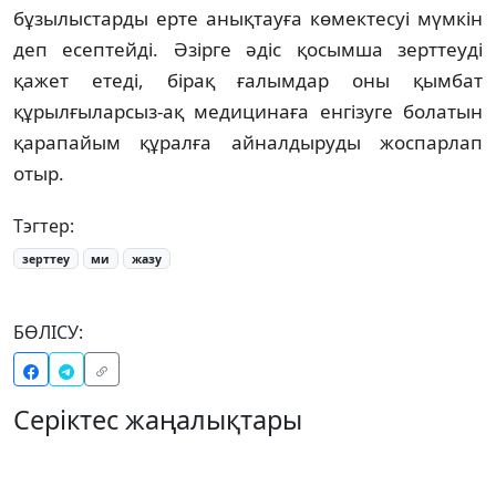
бұзылыстарды ерте анықтауға көмектесуі мүмкін
деп есептейді. Әзірге әдіс қосымша зерттеуді
қажет етеді, бірақ ғалымдар оны қымбат
құрылғыларсыз-ақ медицинаға енгізуге болатын
қарапайым құралға айналдыруды жоспарлап
отыр.
Тэгтер:
зерттеу
ми
жазу
БӨЛІСУ:
Серіктес жаңалықтары