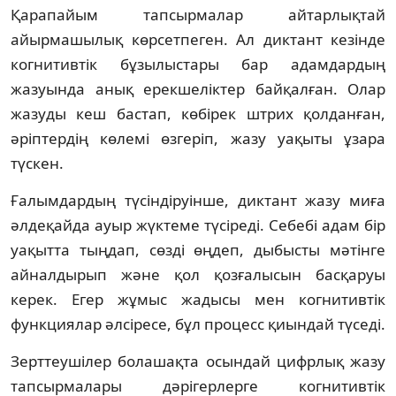
Қарапайым тапсырмалар айтарлықтай
айырмашылық көрсетпеген. Ал диктант кезінде
когнитивтік бұзылыстары бар адамдардың
жазуында анық ерекшеліктер байқалған. Олар
жазуды кеш бастап, көбірек штрих қолданған,
әріптердің көлемі өзгеріп, жазу уақыты ұзара
түскен.
Ғалымдардың түсіндіруінше, диктант жазу миға
әлдеқайда ауыр жүктеме түсіреді. Себебі адам бір
уақытта тыңдап, сөзді өңдеп, дыбысты мәтінге
айналдырып және қол қозғалысын басқаруы
керек. Егер жұмыс жадысы мен когнитивтік
функциялар әлсіресе, бұл процесс қиындай түседі.
Зерттеушілер болашақта осындай цифрлық жазу
тапсырмалары дәрігерлерге когнитивтік