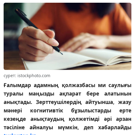
сурет: istockphoto.com
Ғалымдар адамның қолжазбасы ми саулығы
туралы маңызды ақпарат бере алатынын
анықтады. Зерттеушілердің айтуынша, жазу
мәнері когнитивтік бұзылыстарды ерте
кезеңде анықтаудың қолжетімді әрі арзан
тәсіліне айналуы мүмкін, деп хабарлайды