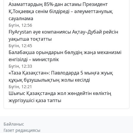
Азаматтардың 85%-дан астамы Президент
Қ.Тоқаевқа сенім білдіреді – әлеуметтанулық
сауалнама
Бүгін, 12:56
FlyArystan әуе компаниясы Ақтау–Дубай рейсін
уақытша тоқтатты
Бүгін, 12:45
Балабақша орындарын бөлудің жаңа механизмі
енгізілді – министрлік
Бүгін, 12:33
«Таза Қазақстан»: Павлодарда 5 мыңға жуық
құқық бұзушылықтың жолы кесілді
Бүгін, 12:21
Шығыс Қазақстанда жол жөндейтін көліктің
жүргізушісі қаза тапты
Байланыс
Газет редакциясы