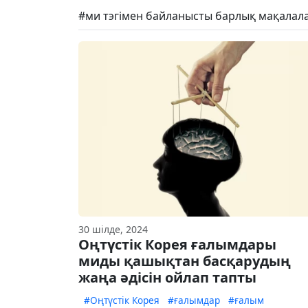
#ми тэгімен байланысты барлық мақалала
30 шілде, 2024
Оңтүстік Корея ғалымдары
миды қашықтан басқарудың
жаңа әдісін ойлап тапты
#Оңтүстік Корея
#ғалымдар
#ғалым