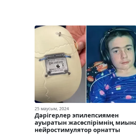
25 маусым, 2024
Дәрігерлер эпилепсиямен
ауыратын жасөспірімнің миын
нейростимулятор орнатты