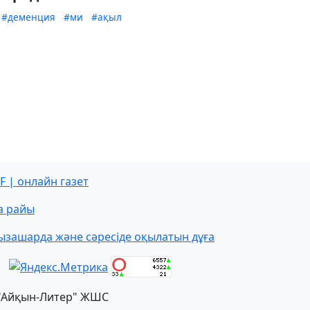
#деменция
#ми
#ақыл
F | онлайн газет
а райы
ызашарда және сәресіде оқылатын дұға
"Айқын-Литер" ЖШС