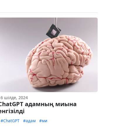
16 шілде, 2024
ChatGPT адамның миына
енгізілді
#ChatGPT
#адам
#ми