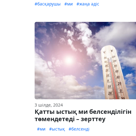
#басқарушы
#ми
#жаңа әдіс
3 шілде, 2024
Қатты ыстық ми белсенділігін
төмендетеді – зерттеу
#ми
#ыстық
#белсенді