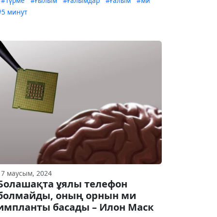
#Түрме
#ғылым
#ғалымдар
#ғалым
#ми
#5 минут
17 маусым, 2024
Болашақта ұялы телефон
болмайды, оның орнын ми
импланты басады – Илон Маск