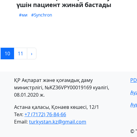
үшін пациент жинай бастады
#ми
#Synchron
10
11
›
ҚР Ақпарат және қоғамдық даму
PD
министрлігі, №KZ36VPY00019169 куәлігі,
Ау
08.01.2020 ж.
Ау
Астана қаласы, Қонаев көшесі, 12/1
Тел:
+7 (7172) 76-84-66
Email:
turkystan.kz@gmail.com
© 