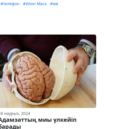
#телефон
#Илон Маск
#ми
28 наурыз, 2024
Адамзаттың миы үлкейіп
барады