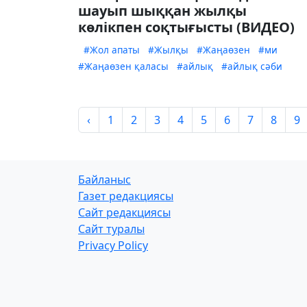
шауып шыққан жылқы
көлікпен соқтығысты (ВИДЕО)
#Жол апаты
#Жылқы
#Жаңаөзен
#ми
#Жаңаөзен қаласы
#айлық
#айлық сәби
‹
1
2
3
4
5
6
7
8
9
Байланыс
Газет редакциясы
Сайт редакциясы
Сайт туралы
Privacy Policy