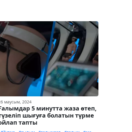
26 маусым, 2024
Ғалымдар 5 минутта жаза өтеп,
түзеліп шығуға болатын түрме
ойлап тапты