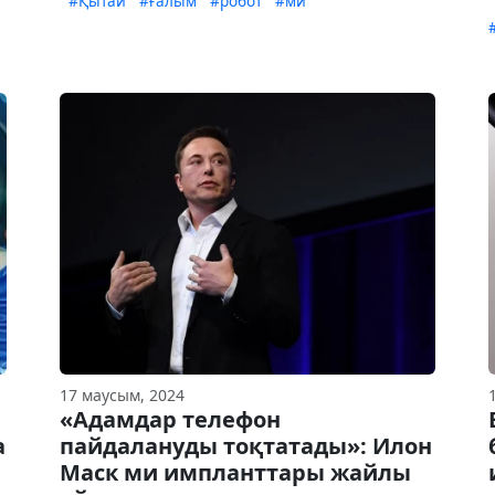
#Қытай
#ғалым
#робот
#ми
17 маусым, 2024
«Адамдар телефон
а
пайдалануды тоқтатады»: Илон
Маск ми импланттары жайлы