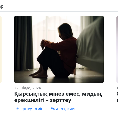
р.
22 шілде, 2024
Қырсықтық мінез емес, мидың
ерекшелігі – зерттеу
#зерттеу
#мінез
#ми
#қасиет