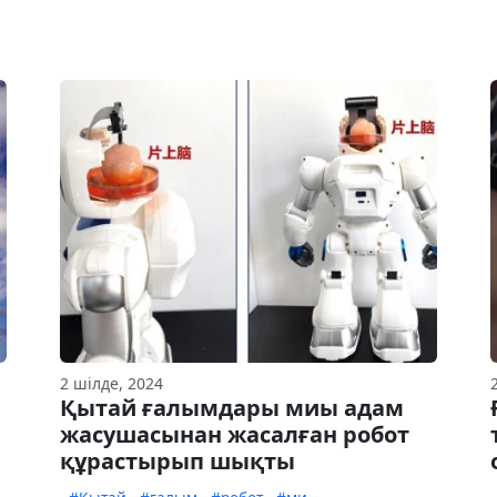
2 шілде, 2024
Қытай ғалымдары миы адам
жасушасынан жасалған робот
құрастырып шықты