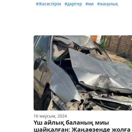
#Жасөспірім
#дәрігер
#ми
#жаңалық
16 маусым, 2024
Үш айлық баланың миы
шайқалған: Жаңаөзенде жолға