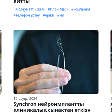
айтты
#Әлеуметтік желі
#Илон Маск
#компания
#телефон ұстау
#ерікті
#ми
10 сәуір, 2024
Synchron нейроимплантты
клиникалық сынақтан өткізу