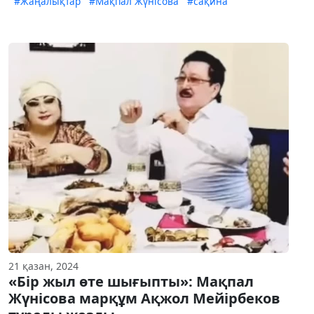
#Жаңалықтар
#Мақпал Жүнісова
#сақина
21 қазан, 2024
«Бір жыл өте шығыпты»: Мақпал
Жүнісова марқұм Ақжол Мейірбеков