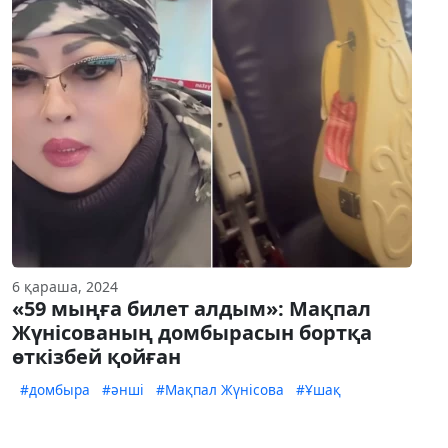
6 қараша, 2024
«59 мыңға билет алдым»: Мақпал
Жүнісованың домбырасын бортқа
өткізбей қойған
#домбыра
#әнші
#Мақпал Жүнісова
#Ұшақ