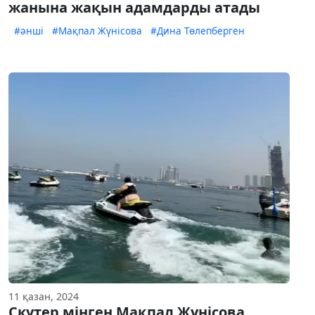
жанына жақын адамдарды атады
#әнші
#Мақпал Жүнісова
#Дина Төлепберген
11 қазан, 2024
Скутер мінген Мақпал Жүнісова