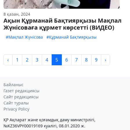
8 қазан, 2024
Ақын Құрманай Бақтиярқызы Мақпал
Жүнісоваға құрмет көрсетті (ВИДЕО)
#Мақпал Жүнісова
#Құрманай Бақтиярқызы
‹
1
2
3
4
5
6
7
8
9
›
Байланыс
Газет редакциясы
Сайт редакциясы
Сайт туралы
Privacy Policy
ҚР Ақпарат және қоғамдық даму министрлігі,
№KZ36VPY00019169 куәлігі, 08.01.2020 ж.