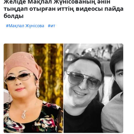
Желіде Мақпал Жүнісованың әнін
тыңдап отырған иттің видеосы пайда
болды
#Мақпал Жүнісова
#ит