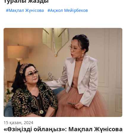
туралы жазды
#Мақпал Жүнісова
#Ақжол Мейірбеков
15 қазан, 2024
«Өзіңізді ойлаңыз»: Мақпал Жүнісова