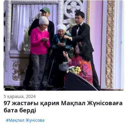
5 қараша, 2024
97 жастағы қария Мақпал Жүнісоваға
бата берді
#Мақпал Жүнісова