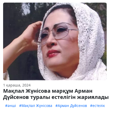
1 қараша, 2024
Мақпал Жүнісова марқұм Арман
Дүйсенов туралы естелігін жариялады
#әнші
#Мақпал Жүнісова
#Арман Дүйсенов
#естелік