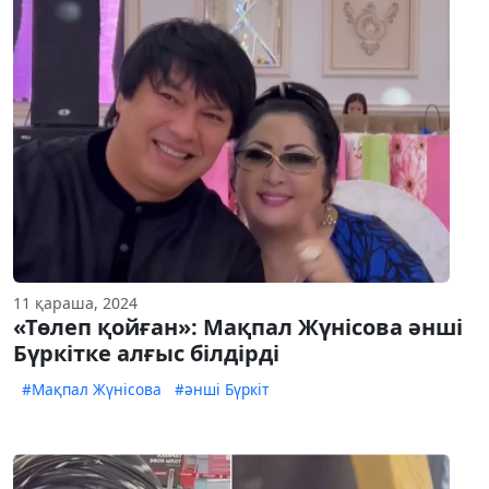
11 қараша, 2024
«Төлеп қойған»: Мақпал Жүнісова әнші
Бүркітке алғыс білдірді
#Мақпал Жүнісова
#әнші Бүркіт