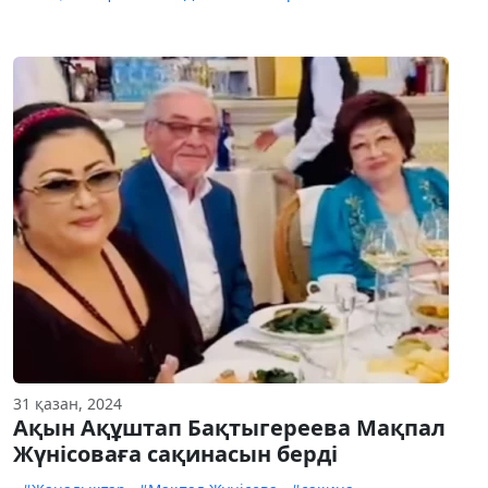
31 қазан, 2024
Ақын Ақұштап Бақтыгереева Мақпал
Жүнісоваға сақинасын берді