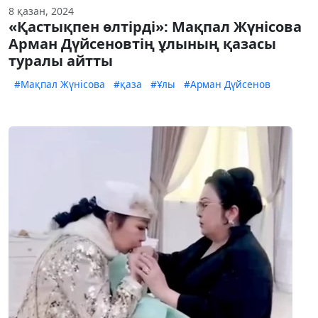
8 қазан, 2024
«Қастықпен өлтірді»: Мақпал Жүнісова
Арман Дүйсеновтің ұлының қазасы
туралы айтты
#Мақпал Жүнісова
#қаза
#Ұлы
#Арман Дүйсенов