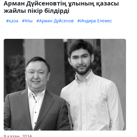
Арман Дүйсеновтің ұлының қазасы
жайлы пікір білдірді
#қаза
#Ұлы
#Арман Дүйсенов
#Индира Елемес
9 қазан, 2024