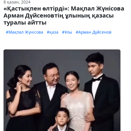
8 қазан, 2024
«Қастықпен өлтірді»: Мақпал Жүнісова
Арман Дүйсеновтің ұлының қазасы
туралы айтты
#Мақпал Жүнісова
#қаза
#Ұлы
#Арман Дүйсенов