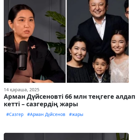
14 қараша, 2025
Арман Дүйсеновті 66 млн теңгеге алдап
кетті – сазгердің жары
#Сазгер
#Арман Дүйсенов
#жары