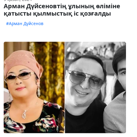
Арман Дүйсеновтің ұлының өліміне
қатысты қылмыстық іс қозғалды
#Арман Дүйсенов