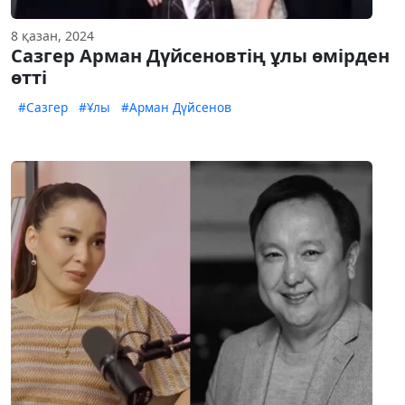
8 қазан, 2024
Сазгер Арман Дүйсеновтің ұлы өмірден
өтті
#Сазгер
#Ұлы
#Арман Дүйсенов