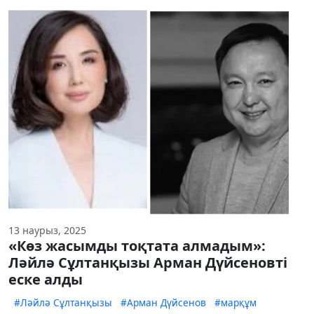
13 наурыз, 2025
«Көз жасымды тоқтата алмадым»:
Ләйлә Сұлтанқызы Арман Дүйсеновті
еске алды
#Ләйлә Сұлтанқызы
#Арман Дүйсенов
#марқұм