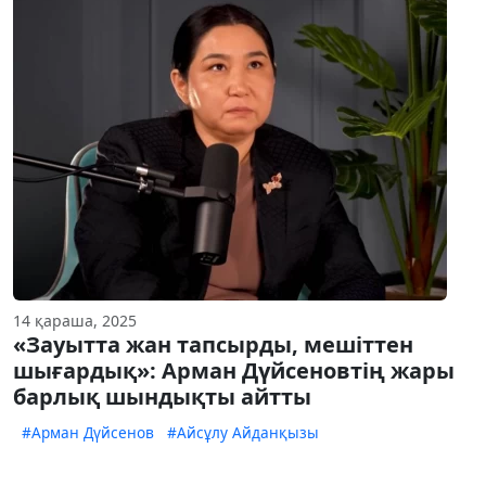
14 қараша, 2025
«Зауытта жан тапсырды, мешіттен
шығардық»: Арман Дүйсеновтің жары
барлық шындықты айтты
#Арман Дүйсенов
#Айсұлу Айданқызы