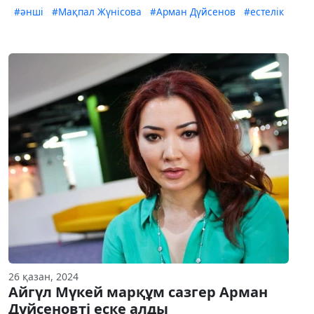
#әнші
#Мақпал Жүнісова
#Арман Дүйсенов
#естелік
26 қазан, 2024
Айгүл Мүкей марқұм сазгер Арман
Дүйсеновті еске алды