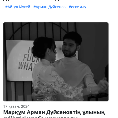
#Айгүл Мүкей
#Арман Дүйсенов
#еске алу
17 қазан, 2024
Марқұм Арман Дүйсеновтің ұлының