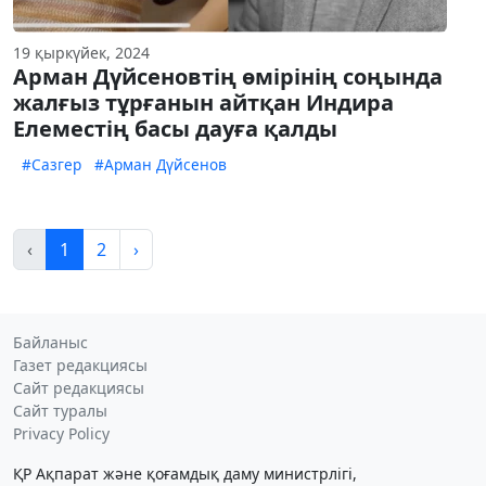
19 қыркүйек, 2024
Арман Дүйсеновтің өмірінің соңында
жалғыз тұрғанын айтқан Индира
Елеместің басы дауға қалды
#Сазгер
#Арман Дүйсенов
‹
1
2
›
Байланыс
Газет редакциясы
Сайт редакциясы
Сайт туралы
Privacy Policy
ҚР Ақпарат және қоғамдық даму министрлігі,