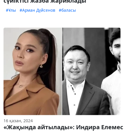
сүйіктісі жазба жариялады
#Ұлы
#Арман Дүйсенов
#баласы
16 қазан, 2024
«Жақында айтылады»: Индира Елемес