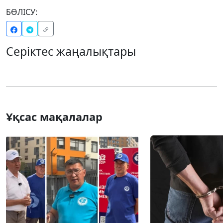
БӨЛІСУ:
Серіктес жаңалықтары
Ұқсас мақалалар