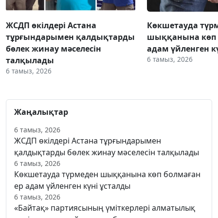
ЖСДП өкілдері Астана
Көкшетауда түр
тұрғындарымен қалдықтарды
шыққанына көп 
бөлек жинау мәселесін
адам үйленген к
6 тамыз, 2026
талқылады
6 тамыз, 2026
Жаңалықтар
6 тамыз, 2026
ЖСДП өкілдері Астана тұрғындарымен
қалдықтарды бөлек жинау мәселесін талқылады
6 тамыз, 2026
Көкшетауда түрмеден шыққанына көп болмаған
ер адам үйленген күні ұсталды
6 тамыз, 2026
«Байтақ» партиясының үміткерлері алматылық