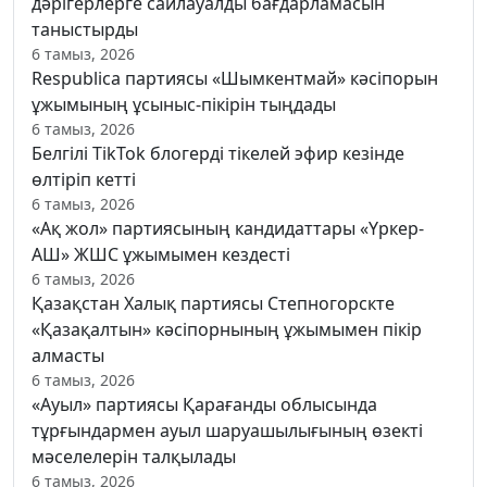
дәрігерлерге сайлауалды бағдарламасын
таныстырды
6 тамыз, 2026
Respublica партиясы «Шымкентмай» кәсіпорын
ұжымының ұсыныс-пікірін тыңдады
6 тамыз, 2026
Белгілі TikTok блогерді тікелей эфир кезінде
өлтіріп кетті
6 тамыз, 2026
«Ақ жол» партиясының кандидаттары «Үркер-
АШ» ЖШС ұжымымен кездесті
6 тамыз, 2026
Қазақстан Халық партиясы Степногорскте
«Қазақалтын» кәсіпорнының ұжымымен пікір
алмасты
6 тамыз, 2026
«Ауыл» партиясы Қарағанды облысында
тұрғындармен ауыл шаруашылығының өзекті
мәселелерін талқылады
6 тамыз, 2026