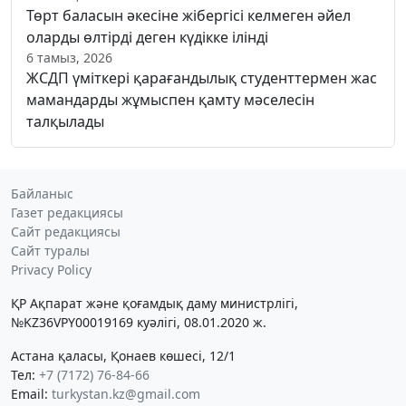
Төрт баласын әкесіне жібергісі келмеген әйел
оларды өлтірді деген күдікке ілінді
6 тамыз, 2026
ЖСДП үміткері қарағандылық студенттермен жас
мамандарды жұмыспен қамту мәселесін
талқылады
Байланыс
Газет редакциясы
Сайт редакциясы
Сайт туралы
Privacy Policy
ҚР Ақпарат және қоғамдық даму министрлігі,
№KZ36VPY00019169 куәлігі, 08.01.2020 ж.
Астана қаласы, Қонаев көшесі, 12/1
Тел:
+7 (7172) 76-84-66
Email:
turkystan.kz@gmail.com