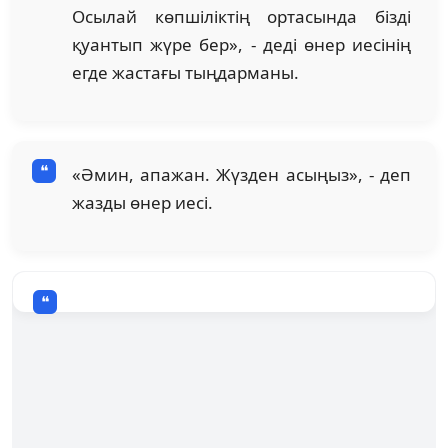
Осылай көпшіліктің ортасында бізді
қуантып жүре бер», - деді өнер иесінің
егде жастағы тыңдарманы.
«Әмин, апажан. Жүзден асыңыз», - деп
жазды өнер иесі.