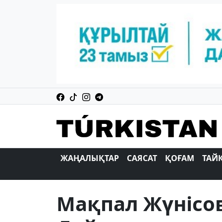
ЖАҢАЛЫҚТАР
САЯСАТ
ҚОҒАМ
ТАЙ
Мақпал Жүнісо