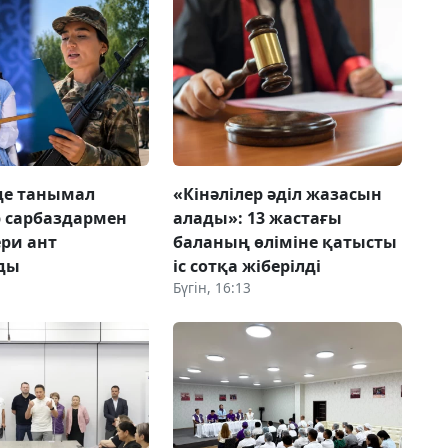
де танымал
«Кінәлілер әділ жазасын
 сарбаздармен
алады»: 13 жастағы
ери ант
баланың өліміне қатысты
ды
іс сотқа жіберілді
Бүгін, 16:13