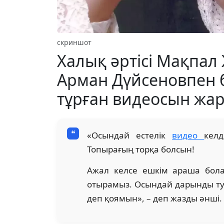
скриншот
Халық әртісі Мақпал
Арман Дүйсеновпен б
тұрған видеосын жар
«Осындай естелік
видео
кел
Топырағың торқа болсын!
Ажал келсе ешкім араша бола
отырамыз. Осындай дарынды тум
деп қоямын», – деп жазды әнші.