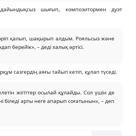
 дайындықсыз шығып, композитормен дуэт
ріп қалып, шақырып алдым. Рояльсыз және
п берейік», – деді халық әртісі.
рқұм сазгердің аяғы тайып кетіп, құлап түседі.
летін жігіттер осылай құлайды. Сол үшін де
 біледі арты неге апарып соғатынын», – деп