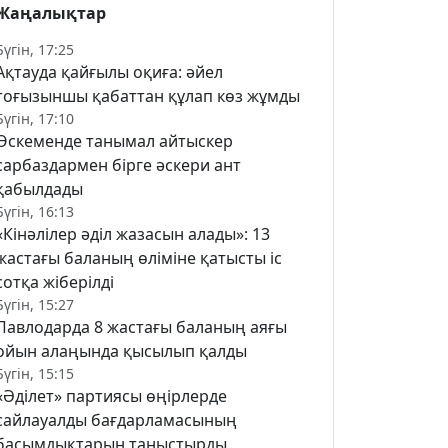
Жаңалықтар
Бүгін, 17:25
Ақтауда қайғылы оқиға: әйел
тоғызыншы қабаттан құлап көз жұмды
Бүгін, 17:10
Өскеменде танымал айтыскер
сарбаздармен бірге әскери ант
қабылдады
Бүгін, 16:13
«Кінәлілер әділ жазасын алады»: 13
жастағы баланың өліміне қатысты іс
сотқа жіберілді
Бүгін, 15:27
Павлодарда 8 жастағы баланың аяғы
ойын алаңында қысылып қалды
Бүгін, 15:15
«Әділет» партиясы өңірлерде
сайлауалды бағдарламасының
басымдықтарын таныстырды