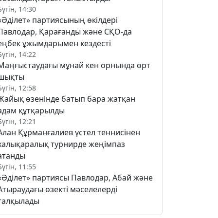
Бүгін, 14:30
«Әділет» партиясының өкілдері
Павлодар, Қарағанды және СҚО-да
еңбек ұжымдарымен кездесті
Бүгін, 14:22
Маңғыстаудағы мұнай кен орнында өрт
шықты
Бүгін, 12:58
Жайық өзенінде батып бара жатқан
адам құтқарылды
Бүгін, 12:21
Алан Құрманғалиев үстел теннисінен
халықаралық турнирде жеңімпаз
атанды
Бүгін, 11:55
«Әділет» партиясы Павлодар, Абай және
Атыраудағы өзекті мәселелерді
талқылады