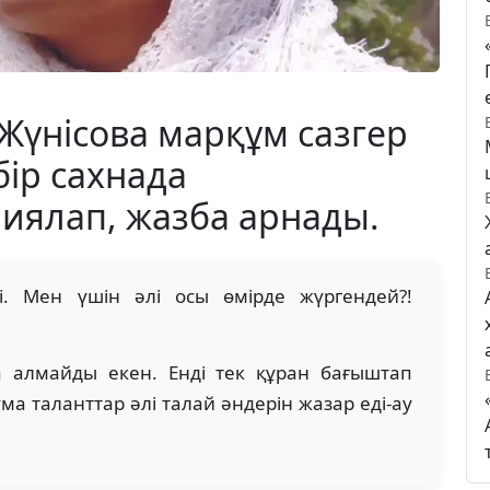
 Жүнісова марқұм сазгер
ір сахнада
иялап, жазба арнады.
ді. Мен үшін әлі осы өмірде жүргендей?!
 алмайды екен. Енді тек құран бағыштап
а таланттар әлі талай әндерін жазар еді-ау