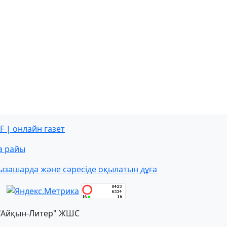
F | онлайн газет
а райы
ызашарда және сәресіде оқылатын дұға
"Айқын-Литер" ЖШС