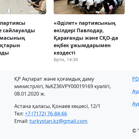
 партиясы
«Әділет» партиясының
е сайлауалды
өкілдері Павлодар,
амасының
Қарағанды және СҚО-да
қтарын
еңбек ұжымдарымен
рды
кездесті
Бүгін, 14:30
ҚР Ақпарат және қоғамдық даму
PD
министрлігі, №KZ36VPY00019169 куәлігі,
Ау
08.01.2020 ж.
Ау
Астана қаласы, Қонаев көшесі, 12/1
Тел:
+7 (7172) 76-84-66
Email:
turkystan.kz@gmail.com
© 