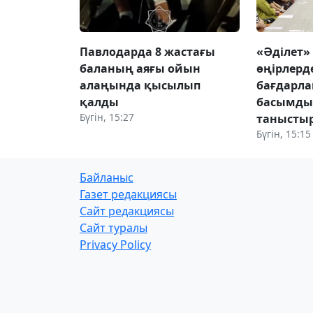
Павлодарда 8 жастағы
«Әділет»
баланың аяғы ойын
өңірлерд
алаңында қысылып
бағдарл
қалды
басымды
Бүгін, 15:27
танысты
Бүгін, 15:15
Байланыс
Газет редакциясы
Сайт редакциясы
Сайт туралы
Privacy Policy