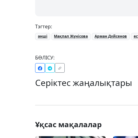
Тэгтер:
әнші
Мақпал Жүнісова
Арман Дүйсенов
ес
БӨЛІСУ:
Серіктес жаңалықтары
Ұқсас мақалалар