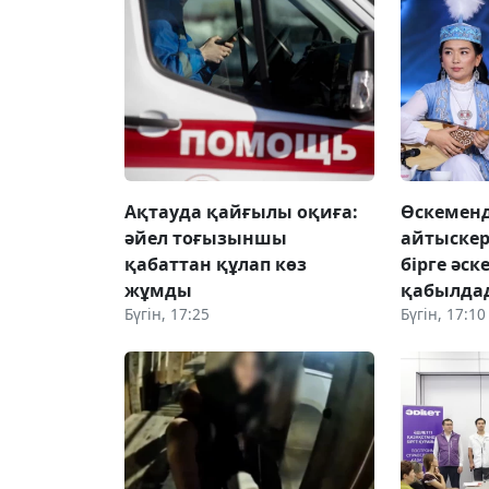
Ақтауда қайғылы оқиға:
Өскемен
әйел тоғызыншы
айтыскер
қабаттан құлап көз
бірге әск
жұмды
қабылда
Бүгін, 17:25
Бүгін, 17:10