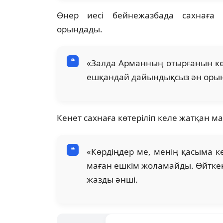
Өнер иесі бейнежазбада сахнаға
орындады.
«Залда Арманның отырғанын кө
ешқандай дайындықсыз ән орында
Кенет сахнаға көтеріліп келе жатқан ма
«Көрдіңдер ме, менің қасыма ке
маған ешкім жоламайды. Өйткені
жазды әнші.