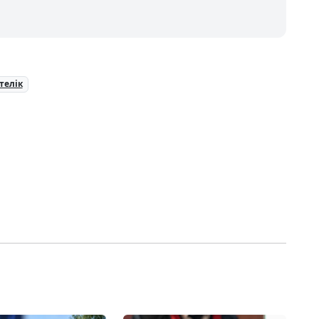
телік