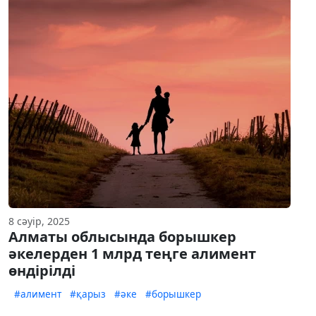
8 сәуір, 2025
Алматы облысында борышкер
әкелерден 1 млрд теңге алимент
өндірілді
#алимент
#қарыз
#әке
#борышкер