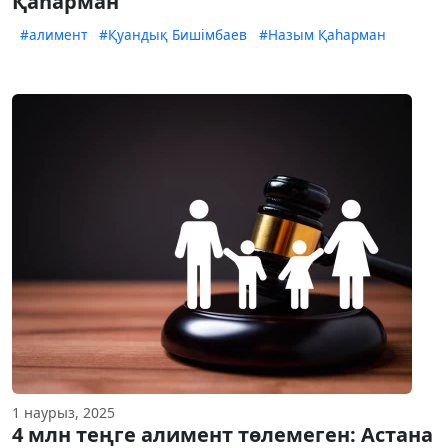
Қаһарман
#алимент
#Қуандық Бишімбаев
#Назым Қаһарман
1 наурыз, 2025
4 млн теңге алимент төлемеген: Астана