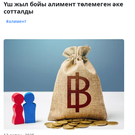
Үш жыл бойы алимент төлемеген әке
сотталды
#алимент