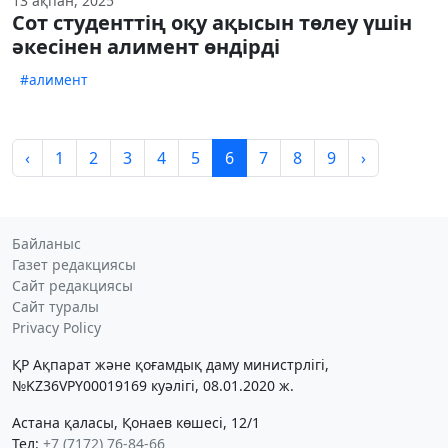
13 ақпан, 2025
Сот студенттің оқу ақысын төлеу үшін
әкесінен алимент өндірді
#алимент
‹
1
2
3
4
5
6
7
8
9
›
Байланыс
Газет редакциясы
Сайт редакциясы
Сайт туралы
Privacy Policy
ҚР Ақпарат және қоғамдық даму министрлігі,
№KZ36VPY00019169 куәлігі, 08.01.2020 ж.
Астана қаласы, Қонаев көшесі, 12/1
Тел:
+7 (7172) 76-84-66