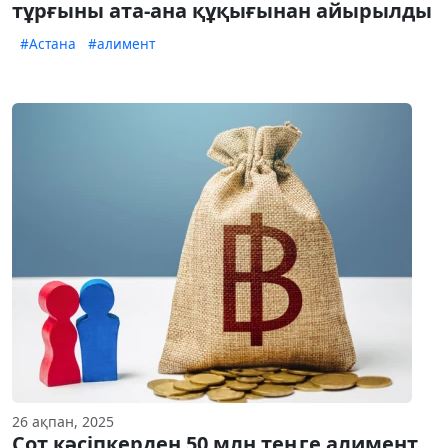
тұрғыны ата-ана құқығынан айырылды
#Астана
#алимент
26 ақпан, 2025
Сот кәсіпкерден 50 млн теңге алимент