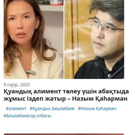
9 сәуір, 2025
Қуандық алимент төлеу үшін абақтыда
жұмыс іздеп жатыр – Назым Қаһарман
#алимент
#Қуандық Бишімбаев
#Назым Қаһарман
#Бишімбаевтар отбасы