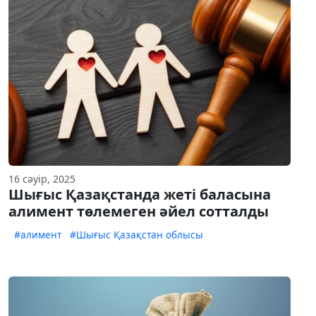
16 сәуір, 2025
Шығыс Қазақстанда жеті баласына
алимент төлемеген әйел сотталды
#алимент
#Шығыс Қазақстан облысы