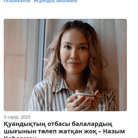
Ғазымжанов
#Қуандық Бишімаев
3 сәуір, 2025
Қуандықтың отбасы балалардың
шығынын төлеп жатқан жоқ – Назым