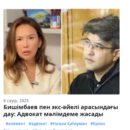
8 сәуір, 2025
Бишімбаев пен экс-әйелі арасындағы
дау: Адвокат мәлімдеме жасады
#алимент
#адвокат
#Назым Қаһарман
#Ерлан