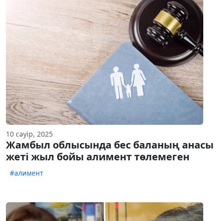
10 сәуір, 2025
Жамбыл облысында бес баланың анасы
жеті жыл бойы алимент төлемеген
#алимент