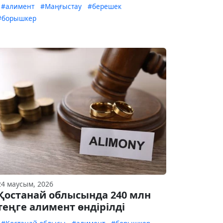
#алимент
#Маңғыстау
#берешек
#борышкер
24 маусым, 2026
Қостанай облысында 240 млн
теңге алимент өндірілді