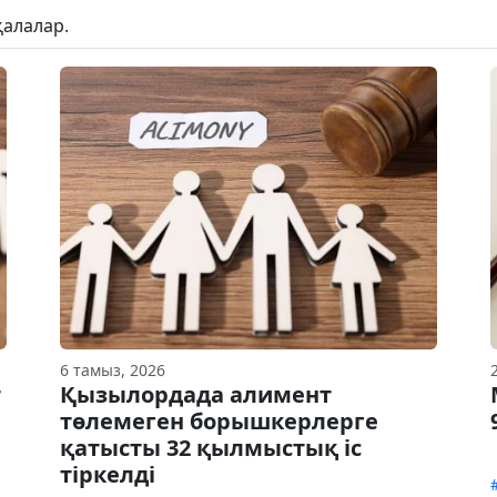
қалалар.
6 тамыз, 2026
т
Қызылордада алимент
төлемеген борышкерлерге
қатысты 32 қылмыстық іс
тіркелді