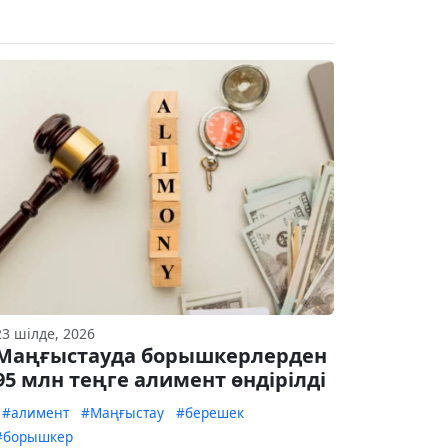
23 шілде, 2026
Маңғыстауда борышкерлерден
95 млн теңге алимент өндірілді
#алимент
#Маңғыстау
#берешек
#борышкер