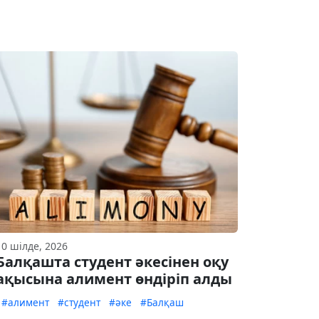
10 шілде, 2026
Балқашта студент әкесінен оқу
ақысына алимент өндіріп алды
#алимент
#студент
#әке
#Балқаш