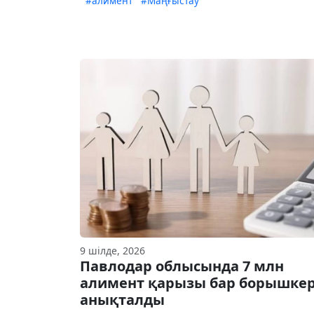
#алимент
#Маңғыстау
9 шілде, 2026
Павлодар облысында 7 млн
алимент қарызы бар борышке
анықталды