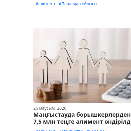
#алимент
#Павлодар облысы
26 маусым, 2026
Маңғыстауда борышкерлерден
7,5 млн теңге алимент өндірілд