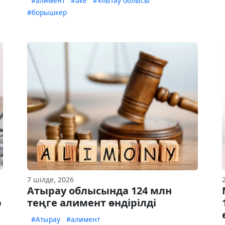
#алимент
#әке
#Ұлытау облысы
#борышкер
7 шілде, 2026
Атырау облысында 124 млн
р
теңге алимент өндірілді
#Атырау
#алимент