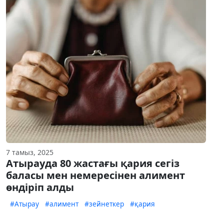
7 тамыз, 2025
Атырауда 80 жастағы қария сегіз
баласы мен немересінен алимент
өндіріп алды
#Атырау
#алимент
#зейнеткер
#қария