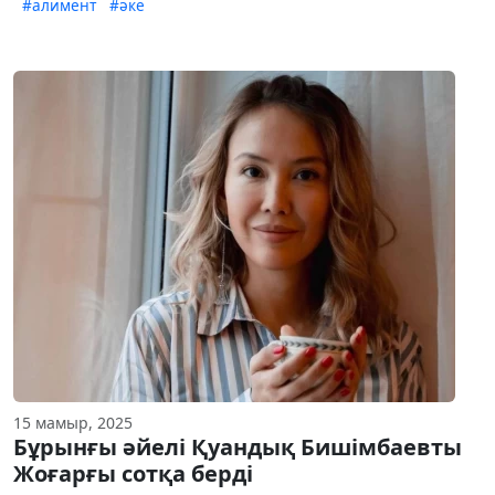
#алимент
#әке
15 мамыр, 2025
Бұрынғы әйелі Қуандық Бишімбаевты
Жоғарғы сотқа берді