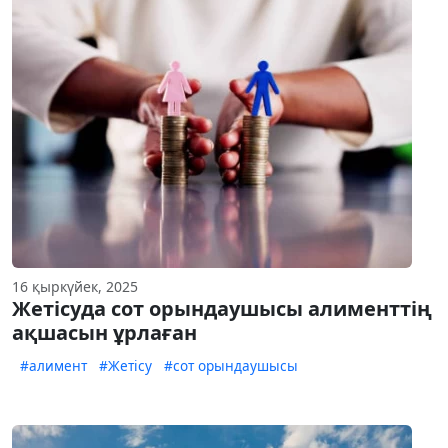
16 қыркүйек, 2025
Жетісуда сот орындаушысы алименттің
ақшасын ұрлаған
#алимент
#Жетісу
#сот орындаушысы