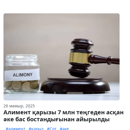
26 мамыр, 2025
Алимент қарызы 7 млн теңгеден асқан
әке бас бостандығынан айырылды
#алимент
#қарыз
#Сот
#әке