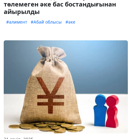
төлемеген әке бас бостандығынан
айырылды
#алимент
#Абай облысы
#әке