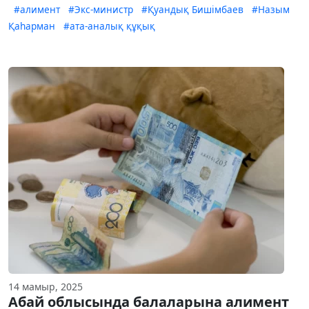
#алимент
#Экс-министр
#Қуандық Бишімбаев
#Назым
Қаһарман
#ата-аналық құқық
14 мамыр, 2025
Абай облысында балаларына алимент