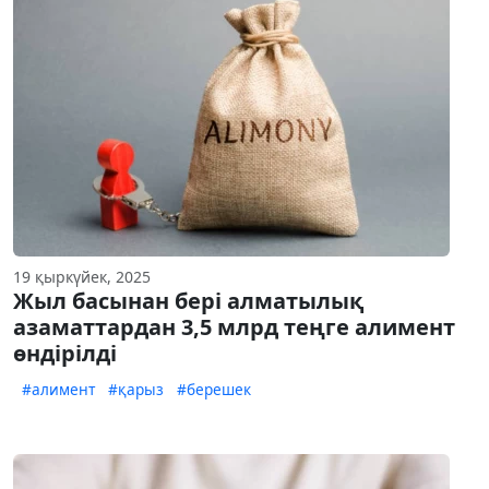
19 қыркүйек, 2025
Жыл басынан бері алматылық
азаматтардан 3,5 млрд теңге алимент
өндірілді
#алимент
#қарыз
#берешек