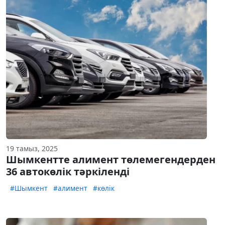
19 тамыз, 2025
Шымкентте алимент төлемегендерден
36 автокөлік тәркіленді
#Шымкент
#алимент
#көлік