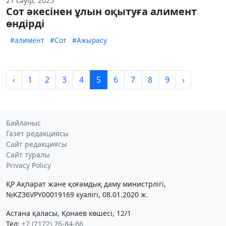
21 сәуір, 2025
Сот әкесінен ұлын оқытуға алимент
өндірді
#алимент
#Сот
#Ажырасу
‹
1
2
3
4
5
6
7
8
9
›
Байланыс
Газет редакциясы
Сайт редакциясы
Сайт туралы
Privacy Policy
ҚР Ақпарат және қоғамдық даму министрлігі,
№KZ36VPY00019169 куәлігі, 08.01.2020 ж.
Астана қаласы, Қонаев көшесі, 12/1
Тел:
+7 (7172) 76-84-66