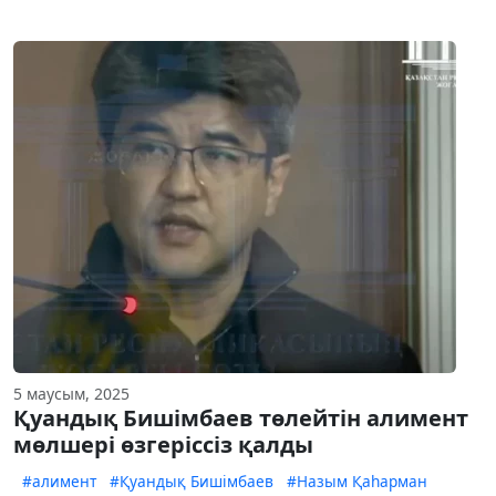
5 маусым, 2025
Қуандық Бишімбаев төлейтін алимент
мөлшері өзгеріссіз қалды
#алимент
#Қуандық Бишімбаев
#Назым Қаһарман