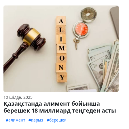
10 шілде, 2025
Қазақстанда алимент бойынша
берешек 18 миллиард теңгеден асты
#алимент
#қарыз
#берешек