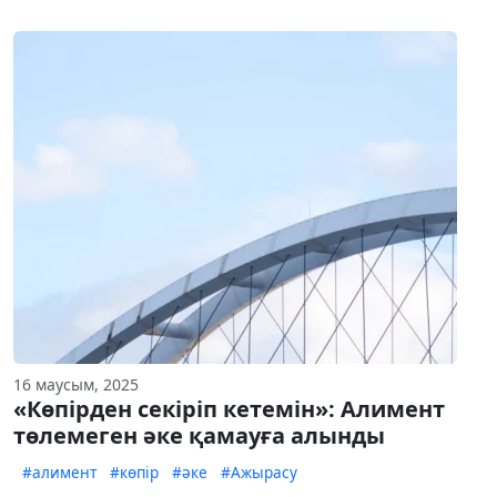
16 маусым, 2025
«Көпірден секіріп кетемін»: Алимент
төлемеген әке қамауға алынды
#алимент
#көпір
#әке
#Ажырасу