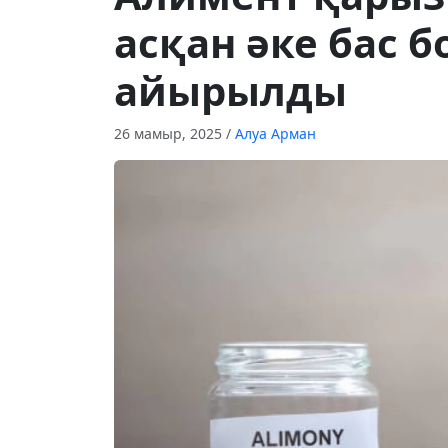
асқан әке бас 
айырылды
26 мамыр, 2025
/
Алуа Арман