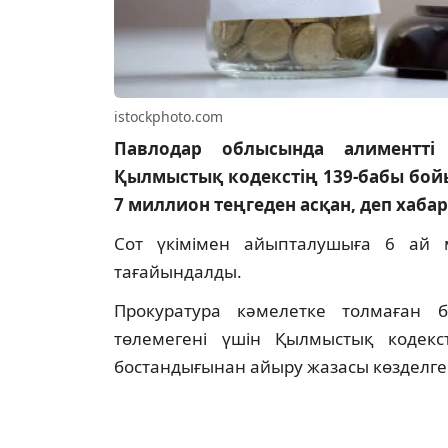
istockphoto.com
Павлодар облысында алиментті 
Қылмыстық кодекстің 139-бабы бой
7 миллион теңгеден асқан, деп хаб
Сот үкімімен айыпталушыға 6 ай 
тағайындалды.
Прокуратура кәмелетке толмаған б
төлемегені үшін Қылмыстық кодек
бостандығынан айыру жазасы көзделген