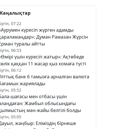
Жаңалықтар
Бүгін, 07:22
«Аурумен күресіп жүрген адамды
қараламаңдар»: Думан Рамазан Жүрсін
Ерман туралы айтты
Бүгін, 06:53
«Өмірі үшін күресіп жатыр»: Ақтөбеде
көлік қаққан 11 жасар қыз комаға түсті
Бүгін, 06:12
Ұлттық банк 6 тамызға арналған валюта
бағамын жариялады
Бүгін, 05:52
Бала-шағасы мен отбасы үшін
алаңдаған: Жамбыл облысындағы
қылмыстың мән-жайы белгілі болды
Бүгін, 05:05
Дауыл, жаңбыр: Еліміздің бірнеше