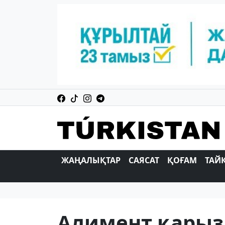
ЖАҢАЛЫҚТАР
САЯСАТ
ҚОҒАМ
ТАЙ
Алимент қарыз