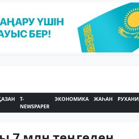
ҚАЗАН
T-
ЭКОНОМИКА
ЖАҺАН
РУХАНИ
NEWSPAPER
ы 7 млн теңгеден