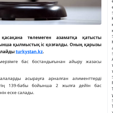
қасақана төлемеген азаматқа қатысты
ынша қылмыстық іс қозғалды. Оның қарызы
арлайды
turkystan.kz
.
мерзімге бас бостандығынан айыру жазасы
алаларды асырауға арналған алименттерді
стің 139-бабы бойынша 2 жылға дейін бас
ін еске салады.