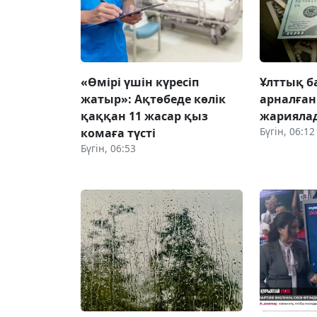
«Өмірі үшін күресіп
Ұлттық б
жатыр»: Ақтөбеде көлік
арналған
қаққан 11 жасар қыз
жарияла
Бүгін, 06:12
комаға түсті
Бүгін, 06:53