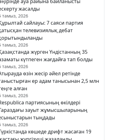
өңірінде ауа райына байланысты
ескерту жасалды
5 тамыз, 2026
Құрылтай сайлауы: 7 саяси партия
қатысқан телевизиялық дебат
қорытындыланды
5 тамыз, 2026
Қазақстанда жүрген Үндістанның 35
азаматы күтпеген жағдайға тап болды
5 тамыз, 2026
Атырауда өзін жесір әйел ретінде
таныстырған ер адам танысынан 2,5 млн
теңге алған
5 тамыз, 2026
Respublica партиясының өкілдері
Тараздағы зауыт жұмысшыларының
ұсыныстарын тыңдады
5 тамыз, 2026
Түркістанда көшеде дрифт жасаған 19
жастағы жүргізуші жазаланды