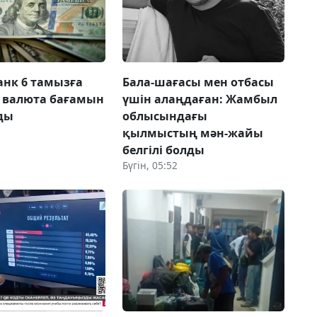
анк 6 тамызға
Бала-шағасы мен отбасы
 валюта бағамын
үшін алаңдаған: Жамбыл
ды
облысындағы
қылмыстың мән-жайы
белгілі болды
Бүгін, 05:52