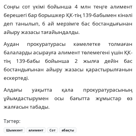
Соңғы сот үкімі бойынша 4 млн теңге алимент
берешегі бар борышкер ҚК-тің 139-бабымен кінәлі
деп танылып, 6 ай мерзімге бас бостандығынан
айыру жазасы тағайындалды.
Аудан прокуратурасы кәмелетке толмаған
балаларды асырауға алимент төлемегені үшін ҚК-
тің 139-бабы бойынша 2 жылға дейін бас
бостандығынан айыру жазасы қарастырылғанын
ескертеді.
Алдағы уақытта қала прокуратурасының
ұйымдастырумен осы бағытта жұмыстар өз
жалғасын табады.
Тэгтер:
Шымкент
алимент
Сот
абақты