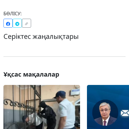
БӨЛІСУ:
Серіктес жаңалықтары
Ұқсас мақалалар