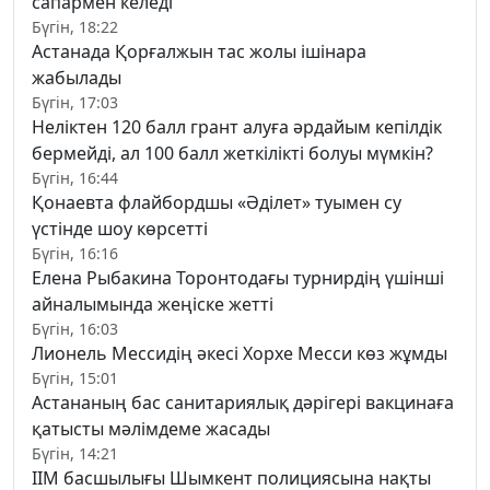
сапармен келеді
Бүгін, 18:22
Астанада Қорғалжын тас жолы ішінара
жабылады
Бүгін, 17:03
Неліктен 120 балл грант алуға әрдайым кепілдік
бермейді, ал 100 балл жеткілікті болуы мүмкін?
Бүгін, 16:44
Қонаевта флайбордшы «Әділет» туымен су
үстінде шоу көрсетті
Бүгін, 16:16
Елена Рыбакина Торонтодағы турнирдің үшінші
айналымында жеңіске жетті
Бүгін, 16:03
Лионель Мессидің әкесі Хорхе Месси көз жұмды
Бүгін, 15:01
Астананың бас санитариялық дәрігері вакцинаға
қатысты мәлімдеме жасады
Бүгін, 14:21
ІІМ басшылығы Шымкент полициясына нақты