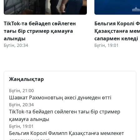
TikTok-та бейәдеп сөйлеген
Бельгия Королі 
тағы бір стример қамауға
Қазақстанға ме
алынды
сапармен келеді
Бүгін, 20:34
Бүгін, 19:01
Жаңалықтар
Бүгін, 21:00
Шавкат Рахмоновтың әкесі дүниеден өтті
Бүгін, 20:34
TikTok-та бейәдеп сөйлеген тағы бір стример
қамауға алынды
Бүгін, 19:01
Бельгия Королі Филипп Қазақстанға мемлекет