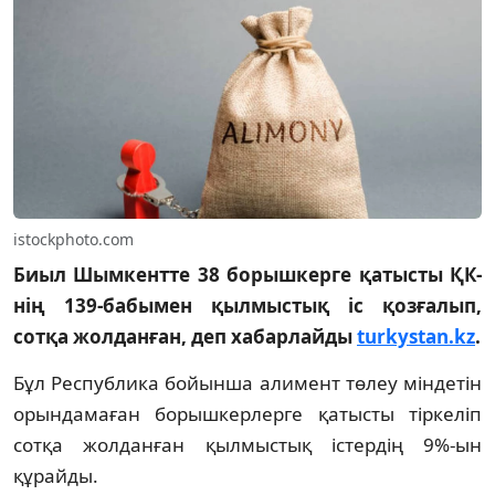
istockphoto.com
Биыл Шымкентте 38 борышкерге қатысты ҚК-
нің 139-бабымен қылмыстық іс қозғалып,
сотқа жолданған, деп хабарлайды
turkystan.kz
.
Бұл Республика бойынша алимент төлеу міндетін
орындамаған борышкерлерге қатысты тіркеліп
сотқа жолданған қылмыстық істердің 9%-ын
құрайды.