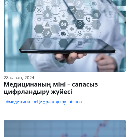
28 қазан, 2024
Медицинаның міні – сапасыз
цифрландыру жүйесі
#медицина
#Цифрландыру
#сапа