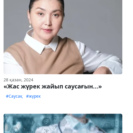
28 қазан, 2024
«Жас жүрек жайып саусағын...»
#Саусақ
#жүрек