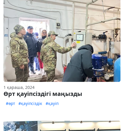
1 қараша, 2024
Өрт қауіпсіздігі маңызды
#өрт
#қауіпсіздік
#қауіп