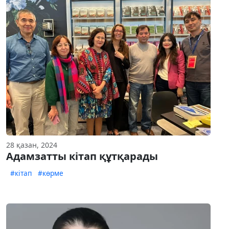
28 қазан, 2024
Адамзатты кітап құтқарады
#кітап
#көрме