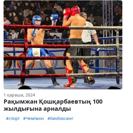
1 қараша, 2024
Рақымжан Қошқарбаевтың 100
жылдығына арналды
#спорт
#Чемпион
#Кикбоксинг