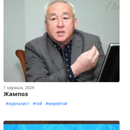
1 қараша, 2024
Жампоз
#журналист
#той
#мерейтой