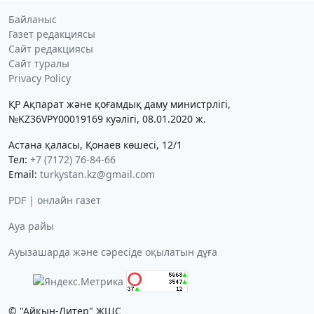
Байланыс
Газет редакциясы
Сайт редакциясы
Сайт туралы
Privacy Policy
ҚР Ақпарат және қоғамдық даму министрлігі,
№KZ36VPY00019169 куәлігі, 08.01.2020 ж.
Астана қаласы, Қонаев көшесі, 12/1
Тел:
+7 (7172) 76-84-66
Email:
turkystan.kz@gmail.com
PDF | онлайн газет
Ауа райы
Ауызашарда және сәресіде оқылатын дұға
© "Айқын-Литер" ЖШС