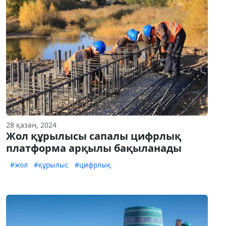
28 қазан, 2024
Жол құрылысы сапалы цифрлық
платформа арқылы бақыланады
#жол
#құрылыс
#цифрлық