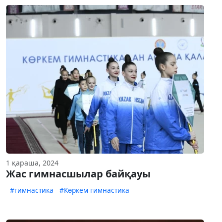
1 қараша, 2024
Жас гимнасшылар байқауы
#гимнастика
#Көркем гимнастика