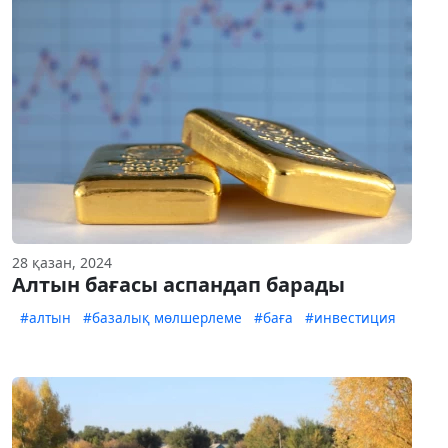
28 қазан, 2024
Алтын бағасы аспандап барады
#алтын
#базалық мөлшерлеме
#баға
#инвестиция