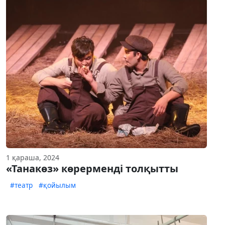
1 қараша, 2024
«Танакөз» көрерменді толқытты
#театр
#қойылым