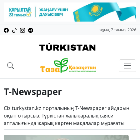
жұма, 7 тамыз, 2026
T-Newspaper
Сіз turkystan.kz порталының T-Newspaper айдарын
оқып отырсыз: Түркістан халықаралық саяси
апталығында жарық көрген мақалалар мұрағаты