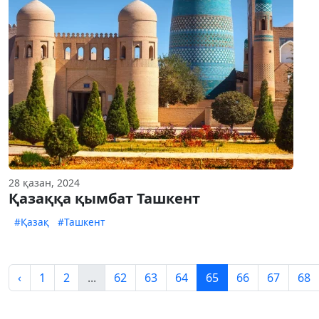
28 қазан, 2024
Қазаққа қымбат Ташкент
#Қазақ
#Ташкент
‹
1
2
...
62
63
64
65
66
67
68