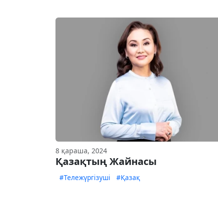
8 қараша, 2024
Қазақтың Жайнасы
#Тележүргізуші
#Қазақ