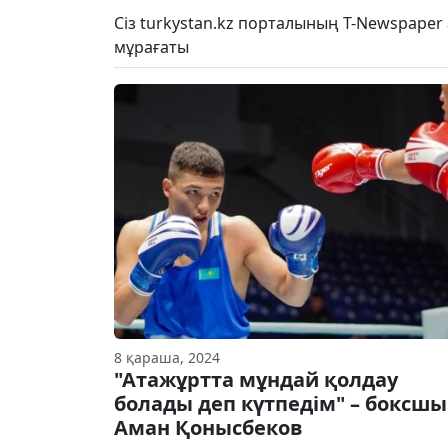
Сіз turkystan.kz порталының T-Newspape
мұрағаты
8 қараша, 2024
"Атажұртта мұндай қолдау
болады деп күтпедім" – боксшы
Аман Қонысбеков