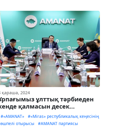
8 қараша, 2024
Ұрпағымыз ұлттық тәрбиеден
кенде қалмасын десек...
#«AMANAT»
#«Miras» республикалық кеңесінің
көшпелі отырысы
#AMANAT партиясы