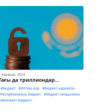
1 қараша, 2024
Тағы да триллиондар...
#Бюджет
#Ұлттық қор
#бюджет қаражаты
#Республикалық бюджет
#бюджет тапшылығы
#мемлекет бюджеті