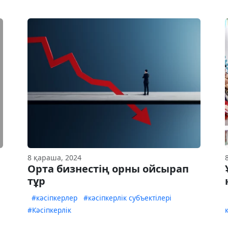
8 қараша, 2024
Орта бизнестің орны ойсырап
тұр
#кәсіпкерлер
#кәсіпкерлік субъектілері
#Кәсіпкерлік