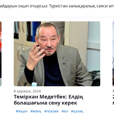
r айдарын оқып отырсыз: Түркістан халықаралық саяси 
8 қараша, 2024
Темірхан Медетбек: Елдің
болашағына сену керек
#Ақын
#өлең
#поэзия
#ел
#қазақ