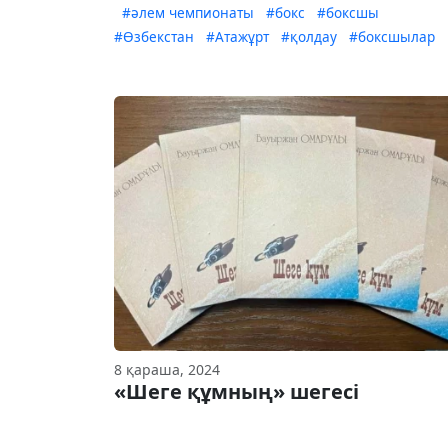
#әлем чемпионаты
#бокс
#боксшы
#Өзбекстан
#Атажұрт
#қолдау
#боксшылар
8 қараша, 2024
«Шеге құмның» шегесі