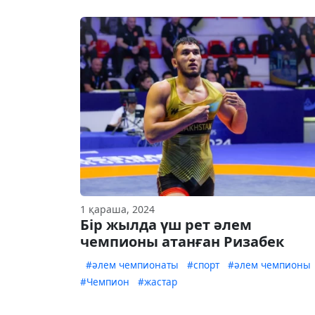
1 қараша, 2024
Бір жылда үш рет әлем
чемпионы атанған Ризабек
#әлем чемпионаты
#спорт
#әлем чемпионы
#Чемпион
#жастар