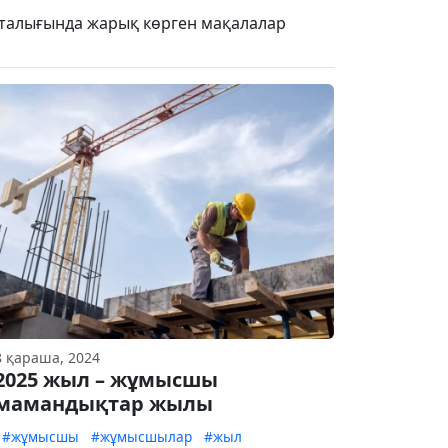
апталығында жарық көрген мақалалар
8 қараша, 2024
2025 жыл – жұмысшы
мамандықтар жылы
#жұмысшы
#жұмысшылар
#жыл