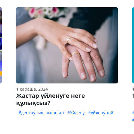
1 қараша, 2024
Жастар үйленуге неге
құлықсыз?
#денсаулық
#жастар
#Үйлену
#үйлену той