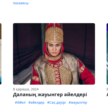
поэзиясы
8 қараша, 2024
Даланың жауынгер әйелдері
#Әйел
#әйелдер
#Сақ дәуірі
#жауынгер