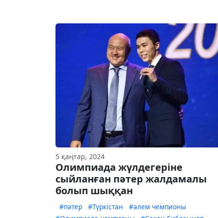
5 қаңтар, 2024
Олимпиада жүлдегеріне
сыйланған пәтер жалдамалы
болып шыққан
#пәтер
#Түркістан
#әлем чемпионы