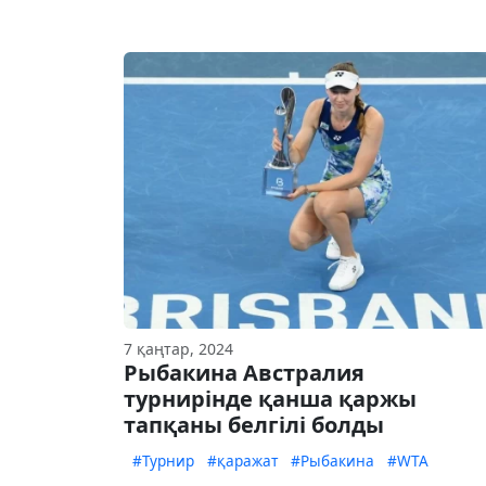
7 қаңтар, 2024
Рыбакина Австралия
турнирінде қанша қаржы
тапқаны белгілі болды
#Турнир
#қаражат
#Рыбакина
#WTA