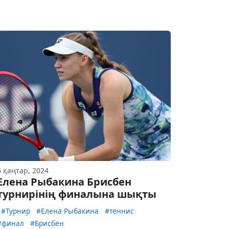
6 қаңтар, 2024
Елена Рыбакина Брисбен
турнирінің финалына шықты
#Турнир
#Елена Рыбакина
#теннис
#финал
#Брисбен