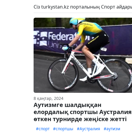
Сіз turkystan.kz порталының Спорт айда
8 қаңтар, 2024
Аутизмге шалдыққан
елордалық спортшы Аустралия
өткен турнирде жеңіске жетті
#спорт
#спортшы
#Аустралия
#аутизм