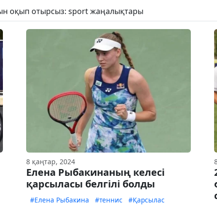
рын оқып отырсыз: sport жаңалықтары
8 қаңтар, 2024
Елена Рыбакинаның келесі
қарсыласы белгілі болды
#Елена Рыбакина
#теннис
#Қарсылас