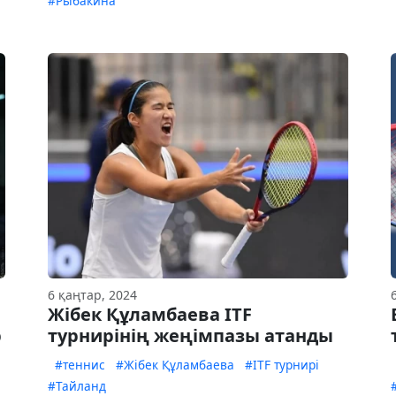
#Рыбакина
6 қаңтар, 2024
Жібек Құламбаева ITF
р
турнирінің жеңімпазы атанды
#теннис
#Жібек Құламбаева
#ITF турнирі
#Тайланд