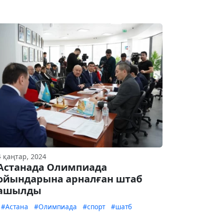
4 қаңтар, 2024
Астанада Олимпиада
ойындарына арналған штаб
ашылды
#Астана
#Олимпиада
#спорт
#шатб