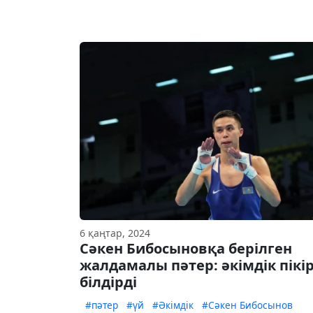
6 қаңтар, 2024
Сәкен Бибосыновқа берілген
жалдамалы пәтер: әкімдік пікі
білдірді
#пәтер
#үй
#Әкімдік
#Сәкен Бибосынов