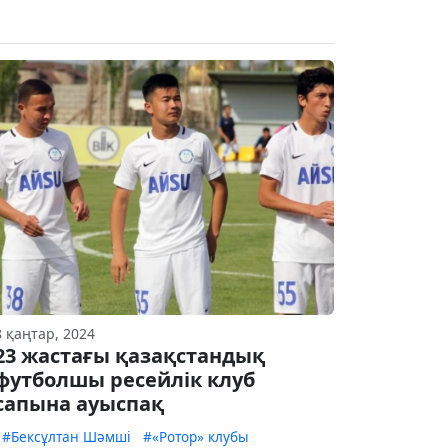
8 қаңтар, 2024
23 жастағы қазақстандық
футболшы ресейлік клуб
сапына ауыспақ
#Бексұлтан Шәмші
#«Ротор» клубы