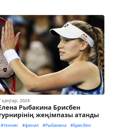
7 қаңтар, 2024
Елена Рыбакина Брисбен
турнирінің жеңімпазы атанды
#теннис
#финал
#Рыбакина
#Брисбен