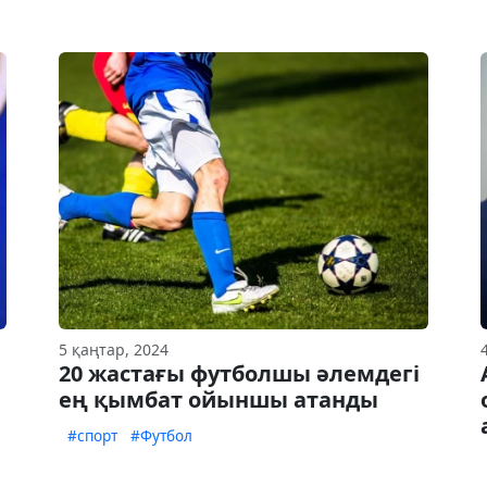
5 қаңтар, 2024
20 жастағы футболшы әлемдегі
ең қымбат ойыншы атанды
#спорт
#Футбол