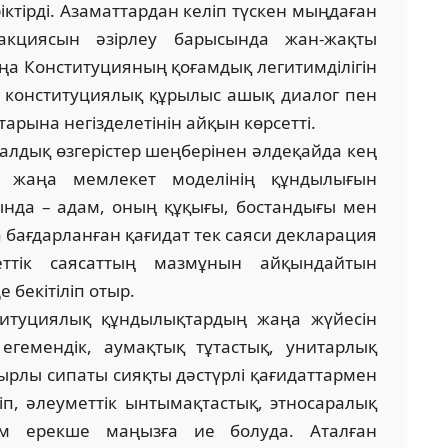
ктірді. Азаматтардан келіп түскен мыңдаған
акциясын әзірлеу барысында жан-жақты
ңа Консти­туцияның қоғамдық легитимділігін
ы конституциялық құрылыс ашық диалог пен
арына негізделетінін айқын көрсетті.
лдық өзгерістер шеңберінен әлдеқайда кең
 жаңа мемлекет моделінің құн­дылығын
нда – адам, оның құ­қығы, бостандығы мен
а бағдарланған қағидат тек саяси декларация
ттік саясат­тың мазмұнын айқындайтын
 бекітіліп отыр.
титуциялық құндылықтардың жаңа жүйесін
егемендік, аумақтық тұтастық, уни­тарлық
рлы сипаты сияқты дәс­түрлі қағидаттармен
тіп, әлеуметтік ын­тымақтастық, этносаралық
ім ерекше маңызға ие болуда. Аталған