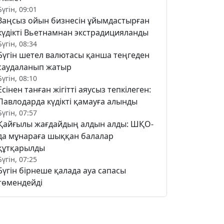
Бүгін, 09:01
Заңсыз ойын бизнесін ұйымдастырған
күдікті Вьетнамнан экстрадицияланды
Бүгін, 08:34
Бүгін шетел валютасы қанша теңгеден
саудаланып жатыр
Бүгін, 08:10
Есінен танған жігітті аяусыз тепкілеген:
Павлодарда күдікті қамауға алынды
Бүгін, 07:57
Қайғылы жағдайдың алдын алды: ШҚО-
да мұнараға шыққан балалар
құтқарылды
Бүгін, 07:25
Бүгін бірнеше қалада ауа сапасы
төмендейді