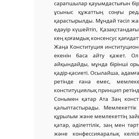
сарапшылар қауымдастығын бірі
ұсыныс құжаттың соңғы ред
қарастырылды. Мұндай тәсіл жа
едәуір күшейтіп, Қазақстандағ
кең қоғамдық консенсус қағидатт
Жаңа Конституция институциона
екенін баса айту қажет. Ол
айқындайды, мұнда бірінші оры
қадір-қасиеті. Осылайша, адамғ
ретінде ғана емес, мемлеке
конституциялық принцип ретінде
Сонымен қатар Ата Заң конс
қалыптастырады. Мемлекеттік 
құрылым және мемлекеттің зайы
қатар, әділеттілік, заң мен тәр
және конфессияаралық келіс