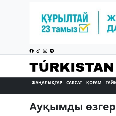
ЖАҢАЛЫҚТАР
САЯСАТ
ҚОҒАМ
ТАЙ
Ауқымды өзгері