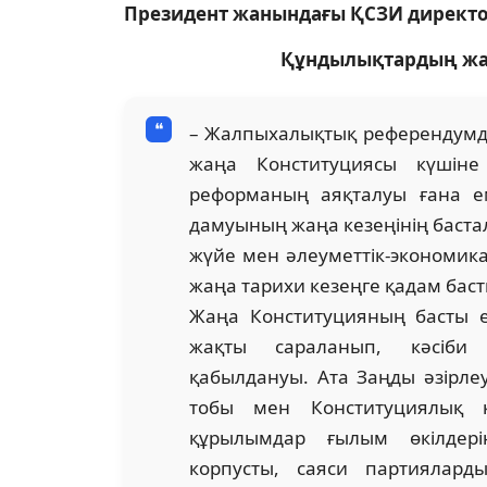
Президент жанындағы ҚСЗИ директ
Құндылықтардың жа
– Жалпыхалықтық референдумда
жаңа Конституциясы күшіне
реформаның аяқталуы ғана ем
дамуының жаңа кезеңінің басталу
жүйе мен әлеуметтік-экономика
жаңа тарихи кезеңге қадам баст
Жаңа Конституцияның басты ер
жақты сараланып, кәсіби 
қабылдануы. Ата Заңды әзірлеу
тобы мен Конституциялық к
құрылымдар ғылым өкілдерін
корпусты, саяси партияларды