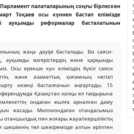
. Парламент палаталарының соңғы бірлескен
арт Тоқаев осы күннен бастап елімізде
егі ауқымды реформалар басталатынын
рихының жаңа дәуірі басталады. Біз саяси-
, ауқымды өзгерістердің және қарқынды
з. Осы ерекше күн еліміздің бүкіл саяси
ттің және азаматтық қоғамның негізгі
ғырту кезеңі басталғанын аңғартады. 15
еферендумда Қазақстан халқы ел тағдырына
емлекеттің ондаған жылға арналған даму
уын жасады. Миллиондаған отандасымыз
йы отаншылдық пен жоғары жауапкершіліктің
ихи шешімнің төл шежіремізде алтын әріппен