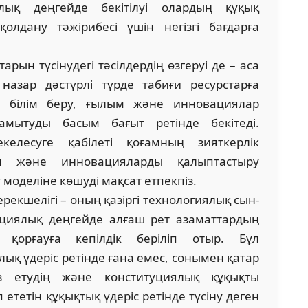
лық дең­гейде бекітілуі олардың құқық
лдану тәжірибесі үшін негізгі бағдарға
арын түсінудегі тәсілдердің өз­геруі де – аса
назар дәстүрлі түрде табиғи ре­сурстарға
я білім беру, ғылым және ин­новациялар
ытуды басым бағыт ре­тінде бекітеді.
келесуге қабілеті қоғам­ның зияткерлік
ен және инновацияларды қалыптастыру
моделіне көшуді мақсат етпекпіз.
екшелігі – оның қазіргі тех­нологиялық сын-
уциялық деңгейде ал­ғаш рет азаматтардың
қорғауға ке­пілдік беріліп отыр. Бұл
ық үдеріс ретінде ғана емес, сонымен қатар
сыз етудің және конституциялық құқықты
п ететін құқықтық үдеріс ретінде түсіну деген