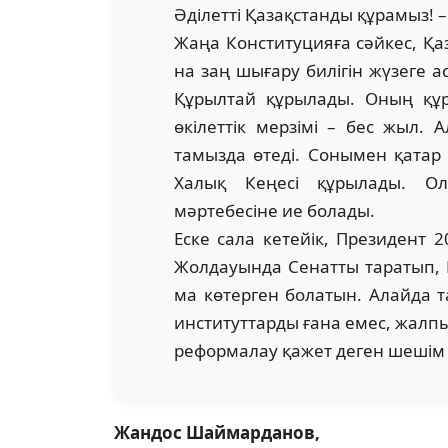
Әділетті Қазақ­стан­д­ы құрамыз!
Жаңа Конституцияға сәйкес, Қаз
на заң шығару билігін жүзеге а
Құ­рыл­тай құрылады. Оның құ
өкілеттік мер­зімі – бес жыл.
тамызда өтеді. Со­нымен қата
Халық Кеңесі құрылады. Ол
мәртебесіне ие болады.
Еске сала кетейік, Президент 
Жолдауында Сенатты таратып, П
ма көтерген болатын. Алайда 
инс­ти­туттарды ғана емес, жалп
рефор­ма­лау қажет деген шешім
Жандос Шаймарданов,