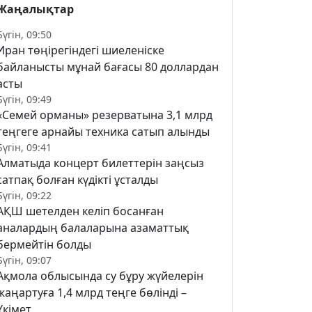
Жаңалықтар
Бүгін, 09:50
Иран төңірегіндегі шиеленіске
байланысты мұнай бағасы 80 доллардан
асты
Бүгін, 09:49
«Семей орманы» резерватына 3,1 млрд
теңгеге арнайы техника сатып алынды
Бүгін, 09:41
Алматыда концерт билеттерін заңсыз
сатпақ болған күдікті ұсталды
Бүгін, 09:22
АҚШ шетелден келіп босанған
аналардың балаларына азаматтық
бермейтін болды
Бүгін, 09:07
Ақмола облысында су бұру жүйелерін
жаңартуға 1,4 млрд теңге бөлінді –
Үкімет