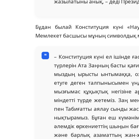
жазылатыны анық, – деді Презид
Бұдан былай Конституция күні «Нау­
Мемлекет басшысы мұның символдық мә
– Конституция күні ел ішінде ғ
түрлерін Ата Заңның басты қағи
мыз­дың ырысты ынтымаққа, озы
етуге деген тал­пынысымен үнд
мызғымас құқықтық негізіне а
міндетті түрде жетеміз. Заң мен
пен Табиғатты аялау сынды жа­
нықтырамыз. Бұған еш күмәнім ж
әлем­дік өркениеттің шыңын бағ
және бар­лық азаматтың жан