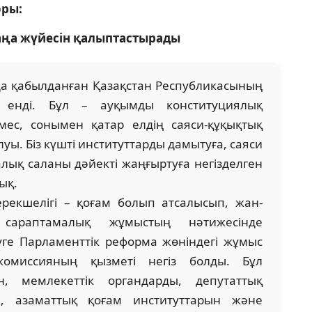
оры:
ңа жүйесін қалыптастырады
 қабыл­данған Қазақстан Республикасының
 енді. Бұл – ауқымды конституциялық
ес, сонымен қатар елдің саяси-құқықтық
ы. Біз күшті институттарды дамыту­ға, саяси
лық саланы дәйекті жаң­ғыртуға негізделген
ық.
екшелігі – қоғам болып атсалы­сып, жан-
сараптамалық жұмыстың нәтиже­сін­де
ге Парламенттік реформа жө­нін­дегі жұмыс
омиссияның қызметі негіз бол­ды. Бұл
, мемлекеттік органдарды, депу­таттық
, азаматтық қоғам инс­ти­тут­тарын және