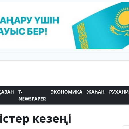
ҚАЗАН
T-
ЭКОНОМИКА
ЖАҺАН
РУХАНИ
NEWSPAPER
стер кезеңі