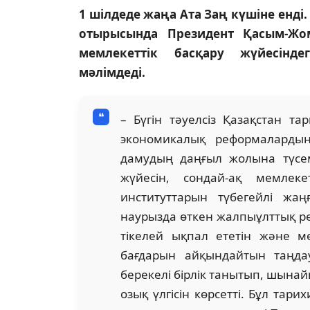
1 шілдеде жаңа Ата Заң күшіне енді
отырысында Президент Қасым-Жом
мемлекеттік басқару жүйесінд
мәлімдеді.
– Бүгін тәуелсіз Қазақстан та
экономикалық реформалардың
дамудың даңғыл жолына түсемі
жүйесін, сондай-ақ мемлеке
институттарын түбегейлі жаң
наурызда өткен жалпыұлттық р
тікелей ықпал ететін және м
бағдарын айқындайтын таңда
берекелі бірлік танытып, шына
озық үлгісін көрсетті. Бұл тар