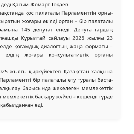
 – деді Қасым-Жомарт Тоқаев.
ақ­стан­да қос палаталы Парламенттің орны­
сыратын жоғары өкілді орган – бір палаталы
рамына 145 де­путат енеді. Депутаттардың
 Алғашқы Құрылтай сай­лауы 2026 жылғы 23
р елде қоғамдық диалогтың жаңа форматы –
 елдің жоғары консультативтік органы
2025 жыл­ғы қыркүйектегі Қазақстан халқына
арламентті бір палаталы ету туралы бас­та­
талқылау барысында жекелеген мемлекеттік
ы мемлекеттік басқару жүйесін кешенді түрде
 қабылданған еді.