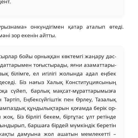
ент.
­­рызнама» онкүндігімен қатар аталып өтеді.
ні зор екенін айтты.
асыр­лар бойы орныққан көктемгі жаңару дәс­
­дат­тары­мен тоғыстырады, яғни азаматтары­
қ білімге, ел игілігі жолында адал еңбек
еседі. Біз нағыз Халық Конс­титуциясының
рқа сүйеп, барлық мақсат-мұрат­тарымызға
 Тәртіп, Еңбексүйгіштік пен Өрлеу, Та­залық
сам­паздық құндылықтарын қоғамда берік ор­
оқ. Біз бірлігі бекем, біртұтас ұлт ретінде
ындырып, бар­шаға бірдей мүмкіндік беретін
-жақты дамуына жол ашатын мемлекетті –