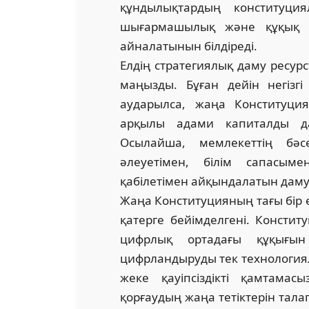
құндылықтардың конституция
шығармашылық және құқық қо
айналатынын білдіреді.
Елдің стратегиялық даму ресурст
маңызды. Бұған дейін негізгі 
аударылса, жаңа Конституци
арқылы адами капиталды дам
Осылайша, мемлекеттің бәсе
әлеуетімен, білім сапасым
қабілетімен айқындалатын даму 
Жаңа Конституцияның тағы бір ер
қатерге бейімделгені. Констит
цифрлық ортадағы құқығын 
цифрландыруды тек технологиял
жеке қауіпсіздікті қамтама
қорғаудың жаңа тетіктерін та­ла