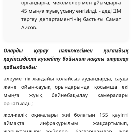
органдарға, мекемелер мен ұйымдарға
45 мыңға жуық ұсыну енгізілді, - деді ІІМ
тергеу департаментінің бастығы Самат
Аисов.
Оларды қарау нәтижесімен қоғамдық
қауіпсіздікті күшейту бойынша нақты шаралар
қабылданды:
әлеуметтік жағдайы қолайсыз аудандарда, сауда
және ойын-сауық орындарында қосымша екі
мыңға жуық бейнебақылау камералары
орнатылды;
жол-көлік оқиғалары жиі болатын 155 қауіпті
аймақта инфрақұрылым жақсартылып,
жарықтандыру жүйелері, бағдаршамдар, жол