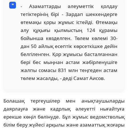
- Азаматтарды әлеуметтік қолдау
тетіктерінің бірі - Зардап шеккендерге
өтемақы қоры жұмыс істейді. Өтемақы
алу құқығы қылмыстың 124 құрамы
бойынша көзделген. Төлем көлемі 30-
дан 50 айлық есептік көрсеткішке дейін
белгіленген. Қор жұмысы басталғаннан
бері бес мыңнан астам жәбірленушіге
жалпы сомасы 831 млн теңгеден астам
төлем жасалды, - деді Самат Аисов.
Болашақ тергеушілер мен анықтаушыларды
даярлауға және кадрлық әлеуетті нығайтуға
ерекше көңіл бөлінуде. Бұл жұмыс ведомстволық
білім беру жүйесі арқылы және азаматтық жоғары