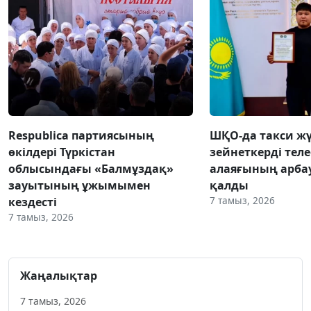
Respublica партиясының
ШҚО-да такси жү
өкілдері Түркістан
зейнеткерді тел
облысындағы «Балмұздақ»
алаяғының арба
зауытының ұжымымен
қалды
7 тамыз, 2026
кездесті
7 тамыз, 2026
Жаңалықтар
7 тамыз, 2026