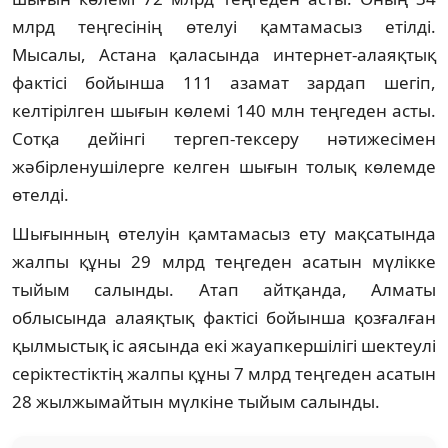
млрд теңгесінің өтелуі қамтамасыз етілді.
Мысалы, Астана қаласында интернет-алаяқтық
фактісі бойынша 111 азамат зардап шегіп,
келтірілген шығын көлемі 140 млн теңгеден асты.
Сотқа дейінгі тергеп-тексеру нәтижесімен
жәбірленушілерге келген шығын толық көлемде
өтелді.
Шығынның өтелуін қамтамасыз ету мақсатында
жалпы құны 29 млрд теңгеден асатын мүлікке
тыйым салынды. Атап айтқанда, Алматы
облысында алаяқтық фактісі бойынша қозғалған
қылмыстық іс аясында екі жауапкершілігі шектеулі
серіктестіктің жалпы құны 7 млрд теңгеден асатын
28 жылжымайтын мүлкіне тыйым салынды.