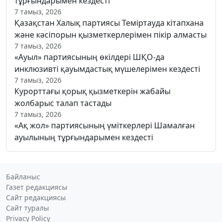
тұрғындарымен кездесті
7 тамыз, 2026
Қазақстан Халық партиясы Теміртауда кітапхана
және кәсіпорын қызметкерлерімен пікір алмасты
7 тамыз, 2026
«Ауыл» партиясының өкілдері ШҚО-да
инклюзивті қауымдастық мүшелерімен кездесті
7 тамыз, 2026
Курорттағы қорық қызметкерін жабайы
жолбарыс талап тастады
7 тамыз, 2026
«Ақ жол» партиясының үміткерлері Шамалған
ауылының тұрғындарымен кездесті
Байланыс
Газет редакциясы
Сайт редакциясы
Сайт туралы
Privacy Policy