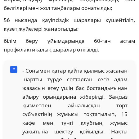
белгілері мен жол таңбалары орнатылды;
56 нысанда қауіпсіздік шаралары күшейтіліп,
күзет жүйелері жаңартылды;
білім беру ұйымдарында 60-тан астам
профилактикалық шаралар өткізілді.
- Сонымен қатар қайта қылмыс жасаған
шартты түрде сотталған сегіз адам
жазасын өтеу үшін бас бостандығынан
айыру орындарына жіберілді. Заңсыз
қызметпен айналысқан төрт
субъектінің жұмысы тоқтатылып, 15
кафе мен түнгі клубтың жұмыс
уақытына шектеу қойылды. Нақты