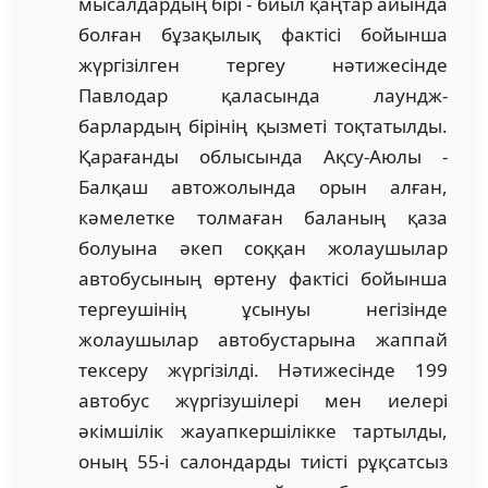
мысалдардың бірі - биыл қаңтар айында
болған бұзақылық фактісі бойынша
жүргізілген тергеу нәтижесінде
Павлодар қаласында лаундж-
барлардың бірінің қызметі тоқтатылды.
Қарағанды облысында Ақсу-Аюлы -
Балқаш автожолында орын алған,
кәмелетке толмаған баланың қаза
болуына әкеп соққан жолаушылар
автобусының өртену фактісі бойынша
тергеушінің ұсынуы негізінде
жолаушылар автобустарына жаппай
тексеру жүргізілді. Нәтижесінде 199
автобус жүргізушілері мен иелері
әкімшілік жауапкершілікке тартылды,
оның 55-і салондарды тиісті рұқсатсыз