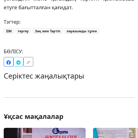
етуге бағытталған қағидат.
Тэгтер:
ІІМ
тергеу
Заң мен Тәртіп
лауазымды тұлға
БӨЛІСУ:
Серіктес жаңалықтары
Ұқсас мақалалар