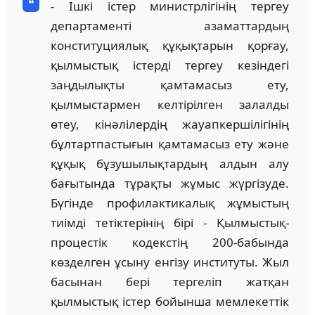
- Ішкі істер министрлігінің тергеу
департаменті азаматтардың
конституциялық құқықтарын қорғау,
қылмыстық істерді тергеу кезіндегі
заңдылықты қамтамасыз ету,
қылмыстармен келтірілген залалды
өтеу, кінәлілердің жауапкершілігінің
бұлтартпастығын қамтамасыз ету және
құқық бұзушылықтардың алдын алу
бағытында тұрақты жұмыс жүргізуде.
Бүгінде профилактикалық жұмыстың
тиімді тетіктерінің бірі - Қылмыстық-
процестік кодекстің 200-бабында
көзделген ұсыну енгізу институты. Жыл
басынан бері тергеліп жатқан
қылмыстық істер бойынша мемлекеттік