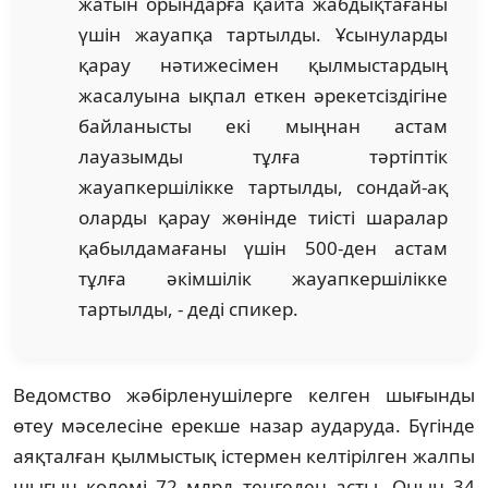
жатын орындарға қайта жабдықтағаны
үшін жауапқа тартылды. Ұсынуларды
қарау нәтижесімен қылмыстардың
жасалуына ықпал еткен әрекетсіздігіне
байланысты екі мыңнан астам
лауазымды тұлға тәртіптік
жауапкершілікке тартылды, сондай-ақ
оларды қарау жөнінде тиісті шаралар
қабылдамағаны үшін 500-ден астам
тұлға әкімшілік жауапкершілікке
тартылды, - деді спикер.
Ведомство жәбірленушілерге келген шығынды
өтеу мәселесіне ерекше назар аударуда. Бүгінде
аяқталған қылмыстық істермен келтірілген жалпы
шығын көлемі 72 млрд теңгеден асты. Оның 34