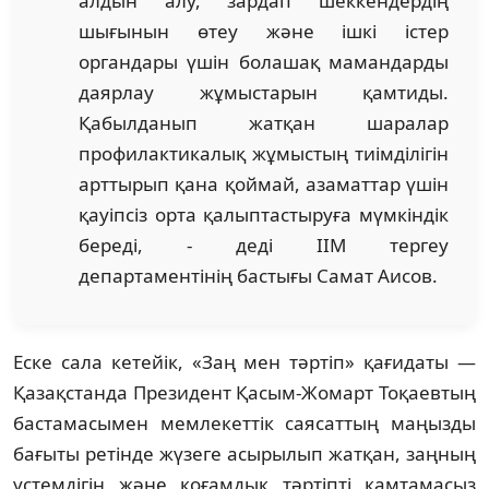
алдын алу, зардап шеккендердің
шығынын өтеу және ішкі істер
органдары үшін болашақ мамандарды
даярлау жұмыстарын қамтиды.
Қабылданып жатқан шаралар
профилактикалық жұмыстың тиімділігін
арттырып қана қоймай, азаматтар үшін
қауіпсіз орта қалыптастыруға мүмкіндік
береді, - деді ІІМ тергеу
департаментінің бастығы Самат Аисов.
Еске сала кетейік, «Заң мен тәртіп» қағидаты —
Қазақстанда Президент Қасым-Жомарт Тоқаевтың
бастамасымен мемлекеттік саясаттың маңызды
бағыты ретінде жүзеге асырылып жатқан, заңның
үстемдігін және қоғамдық тәртіпті қамтамасыз