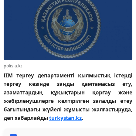
polisia.kz
ІІМ тергеу департаменті қылмыстық істерді
тергеу кезінде заңды қамтамасыз ету,
азаматтардың құқықтарын қорғау және
жәбірленушілерге келтірілген залалды өтеу
бағытындағы жүйелі жұмысты жалғастыруда,
деп хабарлайды
turkystan.kz
.