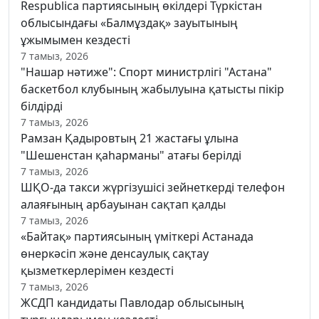
Respublica партиясының өкілдері Түркістан
облысындағы «Балмұздақ» зауытының
ұжымымен кездесті
7 тамыз, 2026
"Нашар нәтиже": Спорт министрлігі "Астана"
баскетбол клубының жабылуына қатысты пікір
білдірді
7 тамыз, 2026
Рамзан Қадыровтың 21 жастағы ұлына
"Шешенстан қаһарманы" атағы берілді
7 тамыз, 2026
ШҚО-да такси жүргізушісі зейнеткерді телефон
алаяғының арбауынан сақтап қалды
7 тамыз, 2026
«Байтақ» партиясының үміткері Астанада
өнеркәсіп және денсаулық сақтау
қызметкерлерімен кездесті
7 тамыз, 2026
ЖСДП кандидаты Павлодар облысының