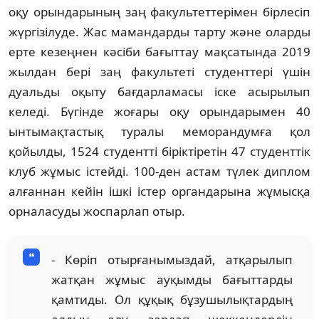
оқу орындарының заң факультеттерімен бірлесіп
жүргізілуде. Жас мамандарды тарту және оларды
ерте кезеңнен кәсіби бағыттау мақсатында 2019
жылдан бері заң факультеті студенттері үшін
дуальды оқыту бағдарламасы іске асырылып
келеді. Бүгінде жоғары оқу орындарымен 40
ынтымақтастық туралы меморандумға қол
қойылды, 1524 студентті біріктіретін 47 студенттік
клуб жұмыс істейді. 100-ден астам түлек диплом
алғаннан кейін ішкі істер органдарына жұмысқа
орналасуды жоспарлап отыр.
- Көріп отырғанымыздай, атқарылып
жатқан жұмыс ауқымды бағыттарды
қамтиды. Ол құқық бұзушылықтардың