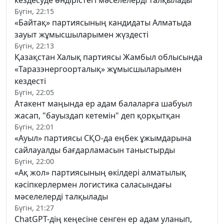
кездесуде өндірістегі мәселелерді талқылады
Бүгін, 22:15
«Байтақ» партиясының кандидаты Алматыда
зауыт жұмысшыларымен жүздесті
Бүгін, 22:13
Қазақстан Халық партиясы Жамбыл облысында
«Таразэнергоорталық» жұмысшыларымен
кездесті
Бүгін, 22:05
Атакент маңында ер адам балаларға шабуыл
жасап, "бауыздап кетемін" деп қорқытқан
Бүгін, 22:01
«Ауыл» партиясы СҚО-да еңбек ұжымдарына
сайлауалды бағдарламасын таныстырды
Бүгін, 22:00
«Ақ жол» партиясының өкілдері алматылық
кәсіпкерлермен логистика саласындағы
мәселелерді талқылады
Бүгін, 21:27
ChatGPT-дің кеңесіне сенген ер адам уланып,