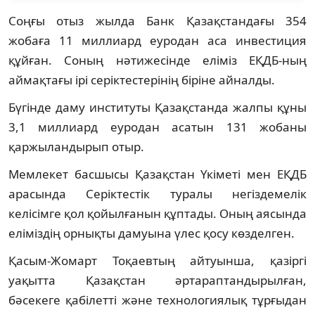
Соңғы отыз жылда Банк Қазақстандағы 354
жобаға 11 миллиард еуродан аса инвестиция
құйған. Соның нәтижесінде еліміз ЕҚДБ-ның
аймақтағы ірі серіктестерінің біріне айналды.
Бүгінде даму институты Қазақстанда жалпы құны
3,1 миллиард еуродан асатын 131 жобаны
қаржыландырып отыр.
Мемлекет басшысы Қазақстан Үкіметі мен ЕҚДБ
арасында Серіктестік туралы негіздемелік
келісімге қол қойылғанын құптады. Оның аясында
еліміздің орнықты дамуына үлес қосу көзделген.
Қасым-Жомарт Тоқаевтың айтуынша, қазіргі
уақытта Қазақстан әртараптандырылған,
бәсекеге қабілетті және технологиялық тұрғыдан