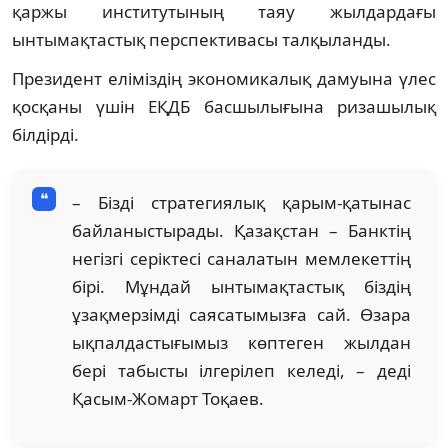
қаржы институтының таяу жылдардағы
ынтымақтастық перспективасы талқыланды.
Президент еліміздің экономикалық дамуына үлес
қосқаны үшін ЕҚДБ басшылығына ризашылық
білдірді.
– Бізді стратегиялық қарым-қатынас
байланыстырады. Қазақстан – Банктің
негізгі серіктесі саналатын мемлекеттің
бірі. Мұндай ынтымақтастық біздің
ұзақмерзімді саясатымызға сай. Өзара
ықпалдастығымыз көптеген жылдан
бері табысты ілгерілеп келеді, – деді
Қасым-Жомарт Тоқаев.