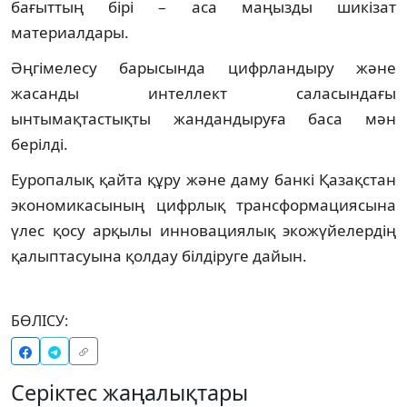
бағыттың бірі – аса маңызды шикізат
материалдары.
Әңгімелесу барысында цифрландыру және
жасанды интеллект саласындағы
ынтымақтастықты жандандыруға баса мән
берілді.
Еуропалық қайта құру және даму банкі Қазақстан
экономикасының цифрлық трансформациясына
үлес қосу арқылы инновациялық экожүйелердің
қалыптасуына қолдау білдіруге дайын.
БӨЛІСУ:
Серіктес жаңалықтары