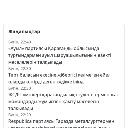
Жаңалықтар
Бүгін, 22:40
«Ауыл» партиясы Қарағанды облысында
тұрғындармен ауыл шаруашылығының өзекті
мәселелерін талқылады
Бүгін, 22:30
Төрт баласын әкесіне жібергісі келмеген әйел
оларды өлтірді деген күдікке ілінді
Бүгін, 22:30
ЖСДП үміткері қарағандылық студенттермен жас
мамандарды жұмыспен қамту мәселесін
талқылады
Бүгін, 22:29
Respublica партиясы Таразда металлургтермен