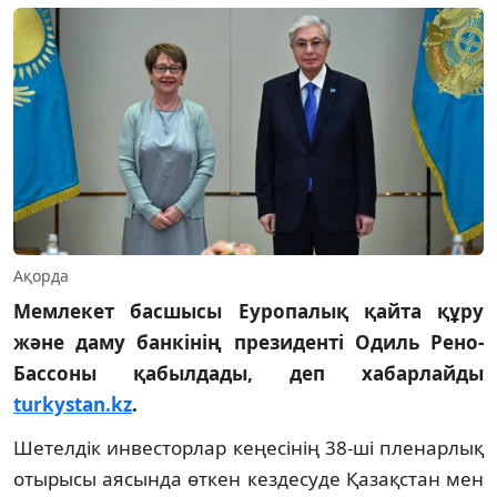
Ақорда
Мемлекет басшысы Еуропалық қайта құру
және даму банкінің президенті Одиль Рено-
Бассоны қабылдады, деп хабарлайды
turkystan.kz
.
Шетелдік инвесторлар кеңесінің 38-ші пленарлық
отырысы аясында өткен кездесуде Қазақстан мен