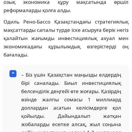
озық экономика құру мақсатында өршіл
реформаларды қолға алды.
Одиль Рено-Бассо Қазақстандағы стратегиялық
мақсаттарды сапалы түрде іске асыруға берік негіз
қалайтын жағымды инвестициялық ахуал мен
экономикадағы құрылымдық өзгерістерді оң
бағалады.
– Біз үшін Қазақстан маңызды елдердің
бірі саналады. Биыл инвестициялық
белсенділік деңгейі өте жоғары. Қазірдің
өзінде жалпы сомасы 1 миллиард
доллардан асатын келісімдерге қол
қойылды. Дайындалып жатқан
жобаларды есепке алсақ, жыл соңына