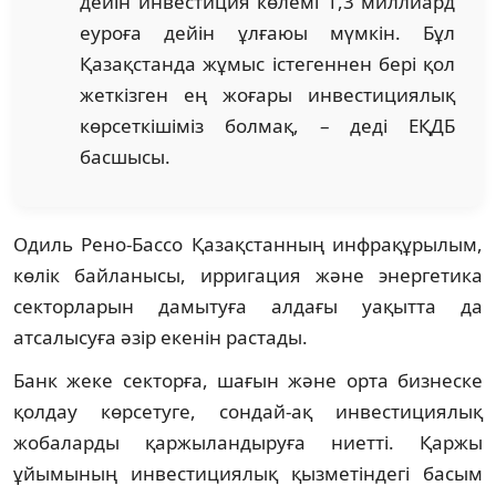
дейін инвестиция көлемі 1,3 миллиард
еуроға дейін ұлғаюы мүмкін. Бұл
Қазақстанда жұмыс істегеннен бері қол
жеткізген ең жоғары инвестициялық
көрсеткішіміз болмақ, – деді ЕҚДБ
басшысы.
Одиль Рено-Бассо Қазақстанның инфрақұрылым,
көлік байланысы, ирригация және энергетика
секторларын дамытуға алдағы уақытта да
атсалысуға әзір екенін растады.
Банк жеке секторға, шағын және орта бизнеске
қолдау көрсетуге, сондай-ақ инвестициялық
жобаларды қаржыландыруға ниетті. Қаржы
ұйымының инвестициялық қызметіндегі басым