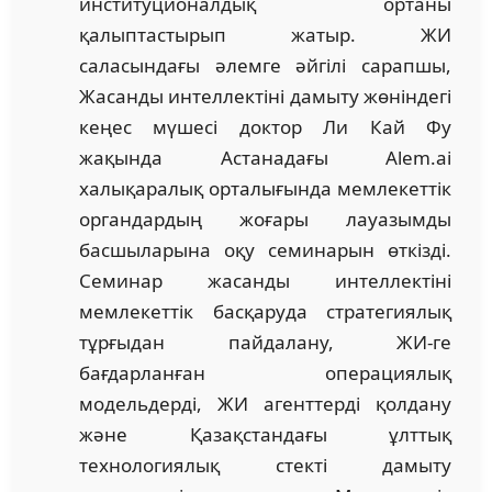
институционалдық ортаны
қалыптастырып жатыр. ЖИ
саласындағы әлемге әйгілі сарапшы,
Жасанды интеллектіні дамыту жөніндегі
кеңес мүшесі доктор Ли Кай Фу
жақында Астанадағы Alem.ai
халықаралық орталығында мемлекеттік
органдардың жоғары лауазымды
басшыларына оқу семинарын өткізді.
Семинар жасанды интеллектіні
мемлекеттік басқаруда стратегиялық
тұрғыдан пайдалану, ЖИ-ге
бағдарланған операциялық
модельдерді, ЖИ агенттерді қолдану
және Қазақстандағы ұлттық
технологиялық стекті дамыту