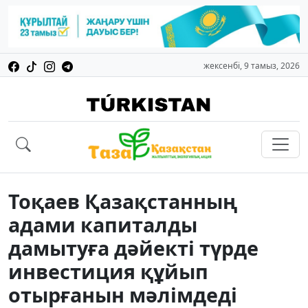
жексенбі, 9 тамыз, 2026
Тоқаев Қазақстанның
адами капиталды
дамытуға дәйекті түрде
инвестиция құйып
отырғанын мәлімдеді