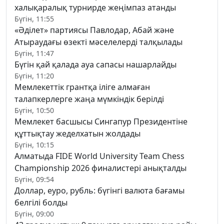
халықаралық турнирде жеңімпаз атанды
Бүгін, 11:55
«Әділет» партиясы Павлодар, Абай және
Атыраудағы өзекті мәселелерді талқылады
Бүгін, 11:47
Бүгін қай қалада ауа сапасы нашарлайды
Бүгін, 11:20
Мемлекеттік грантқа іліге алмаған
талапкерлерге жаңа мүмкіндік берілді
Бүгін, 10:50
Мемлекет басшысы Сингапур Президентіне
құттықтау жеделхатын жолдады
Бүгін, 10:15
Алматыда FIDE World University Team Chess
Championship 2026 финалистері анықталды
Бүгін, 09:54
Доллар, еуро, рубль: бүгінгі валюта бағамы
белгілі болды
Бүгін, 09:00