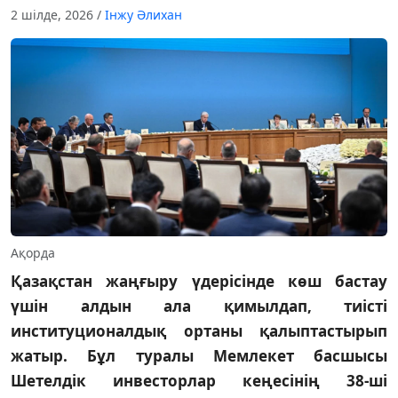
2 шілде, 2026
/
Інжу Әлихан
Ақорда
Қазақстан жаңғыру үдерісінде көш бастау
үшін алдын ала қимылдап, тиісті
институционалдық ортаны қалыптастырып
жатыр. Бұл туралы Мемлекет басшысы
Шетелдік инвесторлар кеңесінің 38-ші