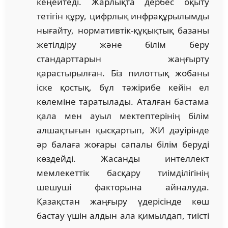
кеңейтеді. Жарлықта дербес оқыту
тетігін құру, цифрлық инфрақұрылымды
нығайту, нормативтік-құқықтық базаны
жетілдіру және білім беру
стандарттарын жаңғырту
қарастырылған. Біз пилоттық жобаны
іске қостық, бұл тәжірибе кейін ел
көлеміне таратылады. Аталған бастама
қала мен ауыл мектептерінің білім
алшақтығын қысқартып, ЖИ дәуірінде
әр балаға жоғары сапалы білім беруді
көздейді. Жасанды интеллект
мемлекеттік басқару тиімділігінің
шешуші факторына айналуда.
Қазақстан жаңғыру үдерісінде көш
бастау үшін алдын ала қимылдап, тиісті