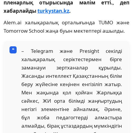
пленарлық отырысында мәлім етті., деп
хабарлайды
turkystan.kz
.
Alem.ai халықаралық орталығында TUMO және
Tomorrow School жаңа буын мектептері ашылды.
– Telegram және Presight секілді
халықаралық серіктестермен бірге
заманауи зертханалар құрылды.
Жасанды интеллект Қазақстанның білім
беру жүйесіне кеңінен енгізіліп жатыр.
Мен жақында қол қойған Жарлыққа
сәйкес, ЖИ орта білімді жаңғыртудың
негізгі элементіне айналмақ. Әрине,
бұл жоба педагогтерді алмастыра
алмайды, бірақ ұстаздардың мүмкіндігін