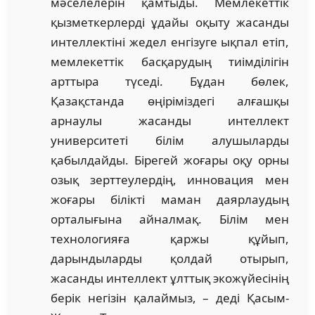
мәселелерін қамтыды. Мемлекеттік
қызметкерлерді ұдайы оқыту жасанды
интеллектіні жедел енгізуге ықпал етіп,
мемлекеттік басқарудың тиімділігін
арттыра түседі. Бұдан бөлек,
Қазақстанда өңіріміздегі алғашқы
арнаулы жасанды интеллект
университеті білім алушыларды
қабылдайды. Бірегей жоғары оқу орны
озық зерттеулердің, инновация мен
жоғары білікті маман даярлаудың
орталығына айналмақ. Білім мен
технологияға қаржы құйып,
дарындыларды қолдай отырып,
жасанды интеллект ұлттық экожүйесінің
берік негізін қалаймыз, – деді Қасым-