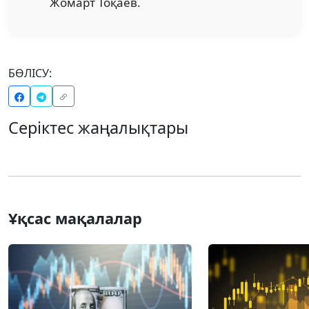
Жомарт Тоқаев.
БӨЛІСУ:
Серіктес жаңалықтары
Ұқсас мақалалар