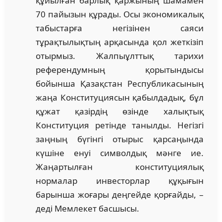
құйылған барлық қаржының шамамен
70 пайызын құрады. Осы экономикалық
табыстарға негізінен саяси
тұрақтылықтың арқасында қол жеткізіп
отырмыз. Жалпыұлттық тарихи
референдумның қорытындысы
бойынша Қазақстан Республикасының
жаңа Конституциясын қабылдадық, бұл
құжат қазірдің өзінде халықтық
Конституция ретінде танылды. Негізгі
заңның бүгінгі отырыс қарсаңында
күшіне енуі символдық мәнге ие.
Жаңартылған конституциялық
нормалар инвесторлар құқығын
барынша жоғары деңгейде қорғайды, –
деді Мемлекет басшысы.