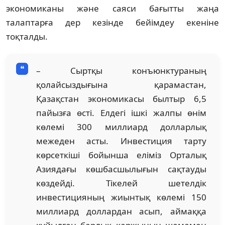
экономиканы және саяси бағытты жаңа
талаптарға дер кезінде бейімдеу екеніне
тоқталды.
– Сыртқы конъюнктураның
қолайсыздығына қарамастан,
Қазақстан экономикасы былтыр 6,5
пайызға өсті. Елдегі ішкі жалпы өнім
көлемі 300 миллиард долларлық
межеден асты. Инвестиция тарту
көрсеткіші бойынша еліміз Орталық
Азиядағы көшбасшылығын сақтауды
көздейді. Тікелей шетелдік
инвестицияның жиынтық көлемі 150
миллиард доллардан асып, аймаққа