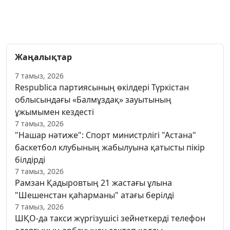
Жаңалықтар
7 тамыз, 2026
Respublica партиясының өкілдері Түркістан
облысындағы «Балмұздақ» зауытының
ұжымымен кездесті
7 тамыз, 2026
"Нашар нәтиже": Спорт министрлігі "Астана"
баскетбол клубының жабылуына қатысты пікір
білдірді
7 тамыз, 2026
Рамзан Қадыровтың 21 жастағы ұлына
"Шешенстан қаһарманы" атағы берілді
7 тамыз, 2026
ШҚО-да такси жүргізушісі зейнеткерді телефон