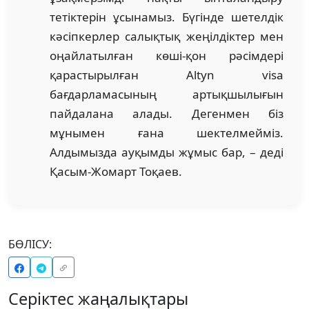
тетіктерін ұсынамыз. Бүгінде шетелдік
кәсіпкерлер салықтық жеңілдіктер мен
оңайлатылған көші-қон рәсімдері
қарастырылған Altyn visa
бағдарламасының артықшылығын
пайдалана алады. Дегенмен біз
мұнымен ғана шектелмейміз.
Алдымызда ауқымды жұмыс бар, – деді
Қасым-Жомарт Тоқаев.
БӨЛІСУ:
Серіктес жаңалықтары