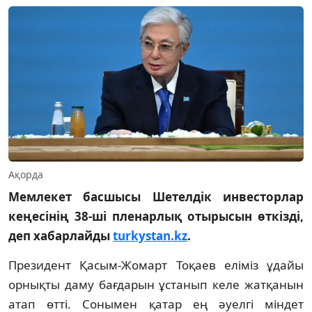
Ақорда
Мемлекет басшысы Шетелдік инвесторлар
кеңесінің 38-ші пленарлық отырысын өткізді,
деп хабарлайды
turkystan.kz
.
Президент Қасым-Жомарт Тоқаев еліміз ұдайы
орнықты даму бағдарын ұстанып келе жатқанын
атап өтті. Сонымен қатар ең әуелгі міндет