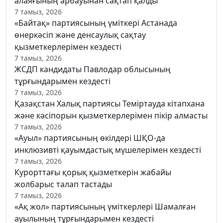
алаяғының арбауынан сақтап қалды
7 тамыз, 2026
«Байтақ» партиясының үміткері Астанада
өнеркәсіп және денсаулық сақтау
қызметкерлерімен кездесті
7 тамыз, 2026
ЖСДП кандидаты Павлодар облысының
тұрғындарымен кездесті
7 тамыз, 2026
Қазақстан Халық партиясы Теміртауда кітапхана
және кәсіпорын қызметкерлерімен пікір алмасты
7 тамыз, 2026
«Ауыл» партиясының өкілдері ШҚО-да
инклюзивті қауымдастық мүшелерімен кездесті
7 тамыз, 2026
Курорттағы қорық қызметкерін жабайы
жолбарыс талап тастады
7 тамыз, 2026
«Ақ жол» партиясының үміткерлері Шамалған
ауылының тұрғындарымен кездесті