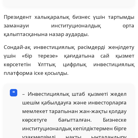
Президент халықаралық бизнес үшін тартымды
заманауи институционалдық орта
қалыптасқанына назар аударды.
Сондай-ақ инвестициялық рәсімдерді жеңілдету
үшін «бір терезе» қағидатына сай қызмет
көрсететін Ұлттық цифрлық инвестициялық
платформа іске қосылды.
– Инвестициялық штаб қызметі жедел
шешім қабылдауға және инвесторларға
мемлекет тарапынан жан-жақты қолдау
көрсетуге бағытталған. Бизнеске
институционалдық кепілдіктермен бірге
ұзақмерзімді нақты ынталандыру