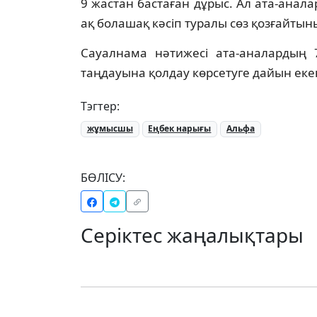
9 жастан бастаған дұрыс. Ал ата-анал
ақ болашақ кәсіп туралы сөз қозғайтын
Сауалнама нәтижесі ата-аналарды
таңдауына қолдау көрсетуге дайын екен
Тэгтер:
жұмысшы
Еңбек нарығы
Альфа
БӨЛІСУ:
Серіктес жаңалықтары