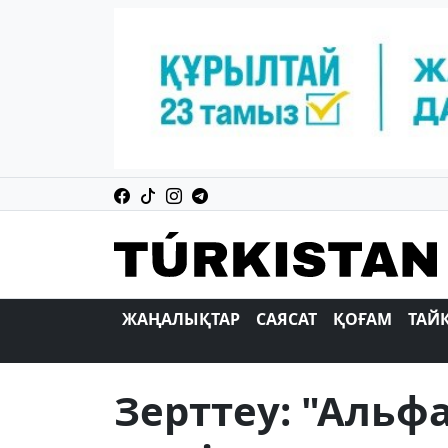
ЖАҢАЛЫҚТАР
САЯСАТ
ҚОҒАМ
ТАЙ
Зерттеу: "Альф