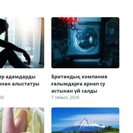
 ер адамдарды
Британдық компания
ынан алыстатуы
ғалымдарға арнап су
астынан үй салды
26
7 тамыз, 2026