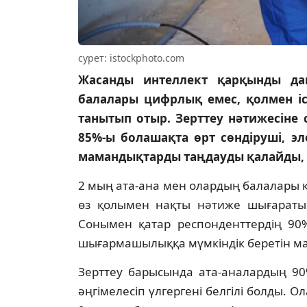
сурет: istockphoto.com
Жасанды интеллект қарқынды да
балалары цифрлық емес, қолмен і
танытып отыр. Зерттеу нәтижесіне 
85%-ы болашақта өрт сөндіруші, э
мамандықтарды таңдауды қалайды,
2 мың ата-ана мен олардың балалары 
өз қолымен нақты нәтиже шығараты
Сонымен қатар респонденттердің 90%
шығармашылыққа мүмкіндік беретін м
Зерттеу барысында ата-аналардың 9
әңгімелесіп үлгергені белгілі болды. О