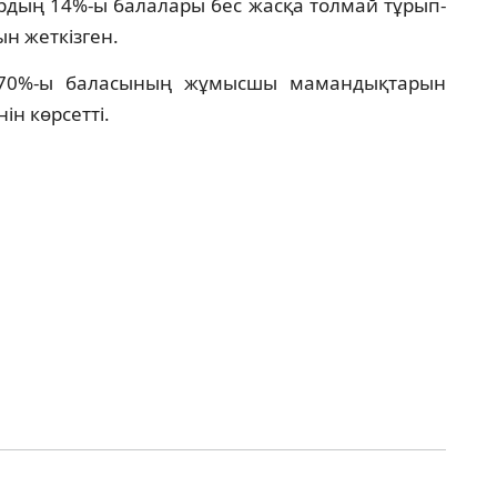
ардың 14%-ы балалары бес жасқа толмай тұрып-
ын жеткізген.
ң 70%-ы баласының жұмысшы мамандықтарын
ін көрсетті.