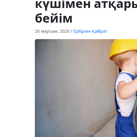
күшімен атқар
бейім
26 маусым, 2026
/
Ербұлан Қайрат