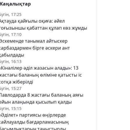
Жаңалықтар
Бүгін, 17:25
Ақтауда қайғылы оқиға: әйел
тоғызыншы қабаттан құлап көз жұмды
Бүгін, 17:10
Өскеменде танымал айтыскер
сарбаздармен бірге әскери ант
қабылдады
Бүгін, 16:13
«Кінәлілер әділ жазасын алады»: 13
жастағы баланың өліміне қатысты іс
сотқа жіберілді
Бүгін, 15:27
Павлодарда 8 жастағы баланың аяғы
ойын алаңында қысылып қалды
Бүгін, 15:15
«Әділет» партиясы өңірлерде
сайлауалды бағдарламасының
басымдықтарын таныстырды