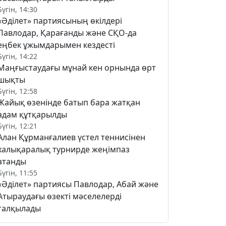
Бүгін, 14:30
«Әділет» партиясының өкілдері
Павлодар, Қарағанды және СҚО-да
еңбек ұжымдарымен кездесті
Бүгін, 14:22
Маңғыстаудағы мұнай кен орнында өрт
шықты
Бүгін, 12:58
Жайық өзенінде батып бара жатқан
адам құтқарылды
Бүгін, 12:21
Алан Құрманғалиев үстел теннисінен
халықаралық турнирде жеңімпаз
атанды
Бүгін, 11:55
«Әділет» партиясы Павлодар, Абай және
Атыраудағы өзекті мәселелерді
талқылады