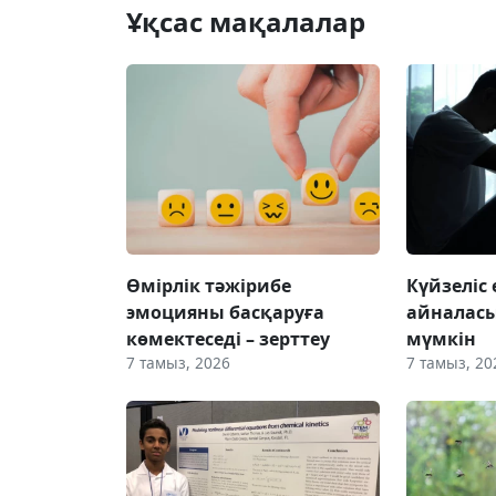
Ұқсас мақалалар
Өмірлік тәжірибе
Күйзеліс
эмоцияны басқаруға
айналас
көмектеседі – зерттеу
мүмкін
7 тамыз, 2026
7 тамыз, 20