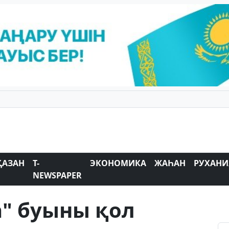
ҚАЗАН
T-
ЭКОНОМИКА
ЖАҺАН
РУХАНИ
NEWSPAPER
а" буыны қол