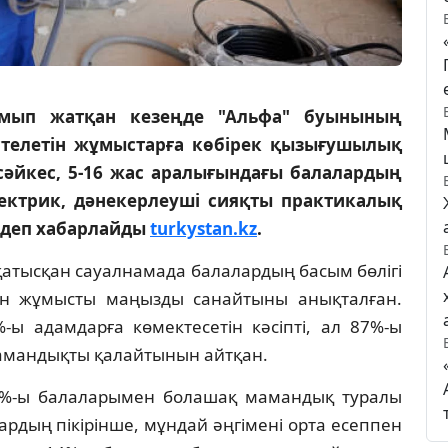
мып жатқан кезеңде "Альфа" буынының
стелетін жұмыстарға көбірек қызығушылық
сәйкес, 5-16 жас аралығындағы балалардың
лектрик, дәнекерлеуші сияқты практикалық
 деп хабарлайды
turkystan.kz
.
қатысқан сауалнамада балалардың басым бөлігі
н жұмысты маңызды санайтыны анықталған.
-ы адамдарға көмектесетін кәсіпті, ал 87%-ы
амандықты қалайтынын айтқан.
0%-ы балаларымен болашақ мамандық туралы
лардың пікірінше, мұндай әңгімені орта есеппен