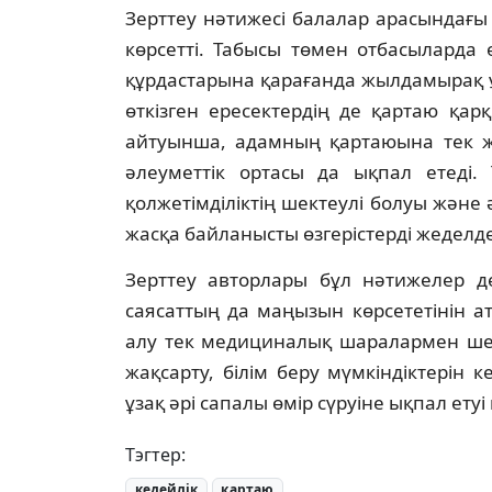
Зерттеу нәтижесі балалар арасындағ
көрсетті. Табысы төмен отбасыларда
құрдастарына қарағанда жылдамырақ ұ
өткізген ересектердің де қартаю қа
айтуынша, адамның қартаюына тек же
әлеуметтік ортасы да ықпал етеді. 
қолжетімділіктің шектеулі болуы және 
жасқа байланысты өзгерістерді жеделде
Зерттеу авторлары бұл нәтижелер де
саясаттың да маңызын көрсететінін а
алу тек медициналық шаралармен шек
жақсарту, білім беру мүмкіндіктерін 
ұзақ әрі сапалы өмір сүруіне ықпал етуі
Тэгтер:
кедейлік
қартаю