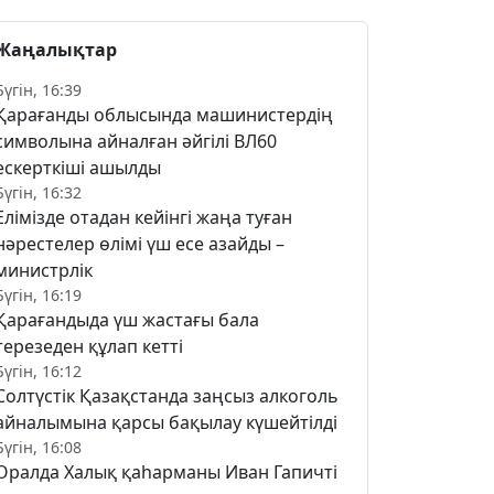
Жаңалықтар
Бүгін, 16:39
Қарағанды облысында машинистердің
символына айналған әйгілі ВЛ60
ескерткіші ашылды
Бүгін, 16:32
Елімізде отадан кейінгі жаңа туған
нәрестелер өлімі үш есе азайды –
министрлік
Бүгін, 16:19
Қарағандыда үш жастағы бала
терезеден құлап кетті
Бүгін, 16:12
Солтүстік Қазақстанда заңсыз алкоголь
айналымына қарсы бақылау күшейтілді
Бүгін, 16:08
Оралда Халық қаһарманы Иван Гапичті