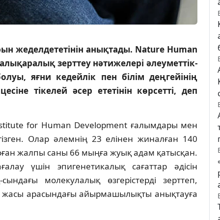
ын жеделдететінін анықтады. Nature Human
алықаралық зерттеу нәтижелері әлеуметтік-
луы, яғни кедейлік пен білім деңгейінің
цесіне тікелей әсер ететінін көрсетті, деп
nstitute for Human Development ғалымдары мен
ргізген. Олар әлемнің 23 елінен жиналған 140
оған жалпы саны 66 мыңға жуық адам қатысқан.
лау үшін эпигенетикалық сағаттар әдісін
сындағы молекулалық өзгерістерді зерттеп,
қ жасы арасындағы айырмашылықты анықтауға