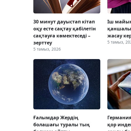
30 минут дауыстап кітап
Іш майын
оқу есте сақтау қабілетін
қаншалы
сақтауға көмектеседі –
жасау ке
5 тамыз, 20
зерттеу
5 тамыз, 2026
Ғалымдар Жердің
Германи
болашағы туралы тың
қор инде