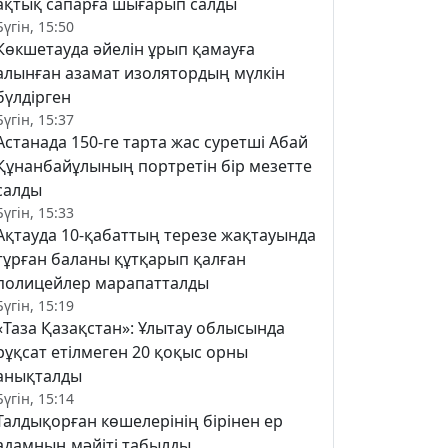
ақтық сапарға шығарып салды
Бүгін, 15:50
Көкшетауда әйелін ұрып қамауға
алынған азамат изолятордың мүлкін
бүлдірген
Бүгін, 15:37
Астанада 150-ге тарта жас суретші Абай
Құнанбайұлының портретін бір мезетте
салды
Бүгін, 15:33
Ақтауда 10-қабаттың терезе жақтауында
тұрған баланы құтқарып қалған
полицейлер марапатталды
Бүгін, 15:19
«Таза Қазақстан»: Ұлытау облысында
рұқсат етілмеген 20 қоқыс орны
анықталды
Бүгін, 15:14
Талдықорған көшелерінің бірінен ер
адамның мәйіті табылды