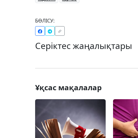
БӨЛІСУ:
Серіктес жаңалықтары
Ұқсас мақалалар