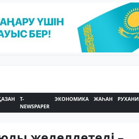
ҚАЗАН
T-
ЭКОНОМИКА
ЖАҺАН
РУХАНИ
NEWSPAPER
юды жеделдетеді –