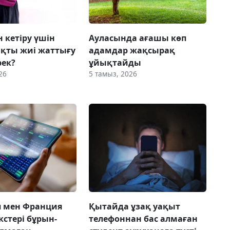
 кетіру үшін
Ауласында ағашы көп
қты жиі жаттығу
адамдар жақсырақ
рек?
ұйықтайды
26
5 тамыз, 2026
я мен Франция
Қытайда ұзақ уақыт
кстері бұрын-
телефоннан бас алмаған