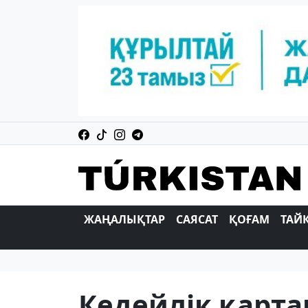
ЖАҢАЛЫҚТАР
САЯСАТ
ҚОҒАМ
ТАЙ
Кедейлік қарта