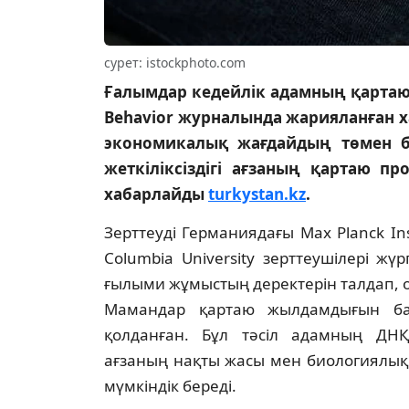
сурет: istockphoto.com
Ғалымдар кедейлік адамның қартаю
Behavior журналында жарияланған х
экономикалық жағдайдың төмен бо
жеткіліксіздігі ағзаның қартаю про
хабарлайды
turkystan.kz
.
Зерттеуді Германиядағы Max Planck I
Columbia University зерттеушілері жү
ғылыми жұмыстың деректерін талдап, 
Мамандар қартаю жылдамдығын баға
қолданған. Бұл тәсіл адамның ДНҚ-
ағзаның нақты жасы мен биологиялы
мүмкіндік береді.