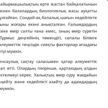
ы айырмашылықтың ерте жастан байқалатынын
 өскен балалардың биологиялық жасы ауқатты
лғайған. Сондай-ақ балалық шағын кедейлікте
рқыны жоғары екені анықталған. Ғалымдардың
ке өмір салты ғана емес, оның өмір сүретін
Тұрмыс деңгейінің төмендігі, сапалы білімге
әлеуметтік теңсіздік сияқты факторлар ағзадағы
туі мүмкін.
нсаулық сақтау саласымен қатар әлеуметтік
тап өтті. Олардың пікірінше, қартаюдың алдын
телмеуі керек. Халықтың өмір сүру жағдайын
кеңейту және кедейлікті азайту да адамдардың
 мүмкін.