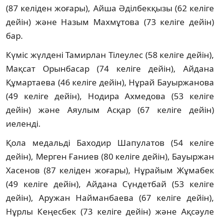
(87 келіден жоғары), Айша Әділбекқызы (62 келіге
дейін) және Назым Махмұтова (73 келіге дейін)
бар.
Күміс жүлдені Тамирлан Тілеулес (58 келіге дейін),
Мақсат Орынбасар (74 келіге дейін), Айдана
Құмартаева (46 келіге дейін), Нұрай Бауыржанова
(49 келіге дейін), Нодира Ахмедова (53 келіге
дейін) және Аяулым Асқар (67 келіге дейін)
иеленді.
Қола медальді Баходир Шапулатов (54 келіге
дейін), Мерген Ғаниев (80 келіге дейін), Бауыржан
Хасенов (87 келіден жоғары), Нұрайым Жұмабек
(49 келіге дейін), Айдана Сүндетбай (53 келіге
дейін), Аружан Найманбаева (67 келіге дейін),
Нұрлы Кеңесбек (73 келіге дейін) және Ақсәуле