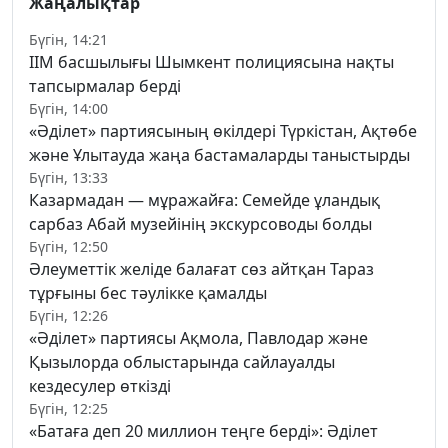
Жаңалықтар
Бүгін, 14:21
ІІМ басшылығы Шымкент полициясына нақты
тапсырмалар берді
Бүгін, 14:00
«Әділет» партиясының өкілдері Түркістан, Ақтөбе
және Ұлытауда жаңа бастамаларды таныстырды
Бүгін, 13:33
Казармадан — мұражайға: Семейде ұландық
сарбаз Абай музейінің экскурсоводы болды
Бүгін, 12:50
Әлеуметтік желіде балағат сөз айтқан Тараз
тұрғыны бес тәулікке қамалды
Бүгін, 12:26
«Әділет» партиясы Ақмола, Павлодар және
Қызылорда облыстарында сайлауалды
кездесулер өткізді
Бүгін, 12:25
«Батаға деп 20 миллион теңге берді»: Әділет