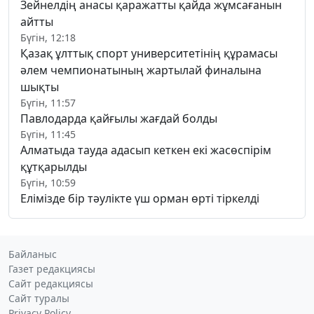
Зейнелдің анасы қаражатты қайда жұмсағанын
айтты
Бүгін, 12:18
Қазақ ұлттық спорт университетінің құрамасы
әлем чемпионатының жартылай финалына
шықты
Бүгін, 11:57
Павлодарда қайғылы жағдай болды
Бүгін, 11:45
Алматыда тауда адасып кеткен екі жасөспірім
құтқарылды
Бүгін, 10:59
Елімізде бір тәулікте үш орман өрті тіркелді
Байланыс
Газет редакциясы
Сайт редакциясы
Сайт туралы
Privacy Policy