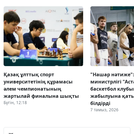
Қазақ ұлттық спорт
"Нашар нәтиже":
университетінің құрамасы
министрлігі "Аст
әлем чемпионатының
баскетбол клуб
жартылай финалына шықты
жабылуына қаты
Бүгін, 12:18
білдірді
7 тамыз, 2026