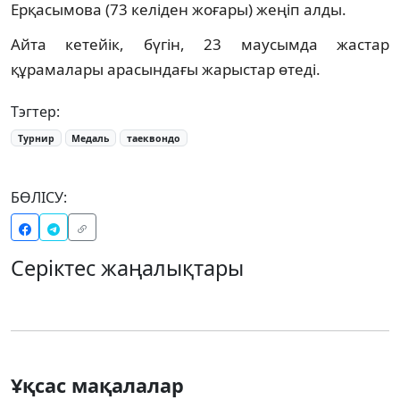
Ерқасымова (73 келіден жоғары) жеңіп алды.
Айта кетейік, бүгін, 23 маусымда жастар
құрамалары арасындағы жарыстар өтеді.
Тэгтер:
Турнир
Медаль
таеквондо
БӨЛІСУ:
Серіктес жаңалықтары
Ұқсас мақалалар