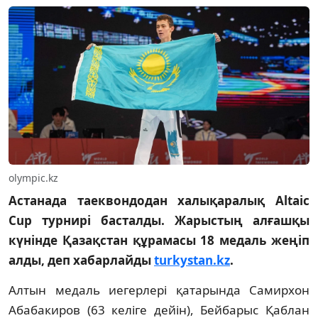
olympic.kz
Астанада таеквондодан халықаралық Altaic
Cup турнирі басталды. Жарыстың алғашқы
күнінде Қазақстан құрамасы 18 медаль жеңіп
алды, деп хабарлайды
turkystan.kz
.
Алтын медаль иегерлері қатарында Самирхон
Абабакиров (63 келіге дейін), Бейбарыс Қаблан