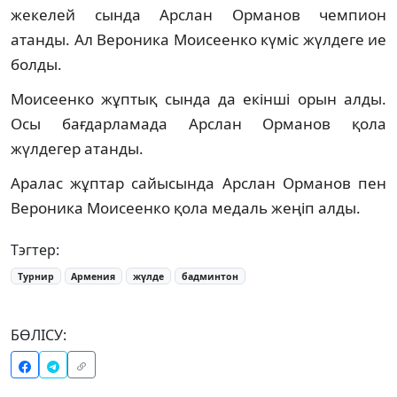
жекелей сында Арслан Орманов чемпион
атанды. Ал Вероника Моисеенко күміс жүлдеге ие
болды.
Моисеенко жұптық сында да екінші орын алды.
Осы бағдарламада Арслан Орманов қола
жүлдегер атанды.
Аралас жұптар сайысында Арслан Орманов пен
Вероника Моисеенко қола медаль жеңіп алды.
Тэгтер:
Турнир
Армения
жүлде
бадминтон
БӨЛІСУ: