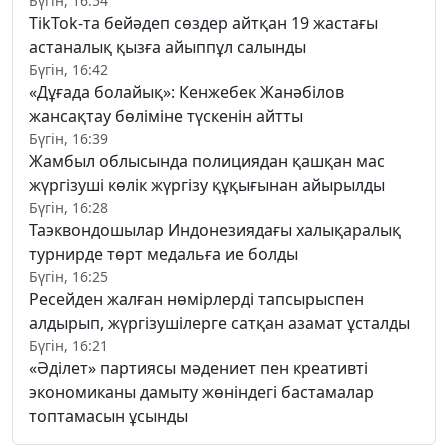
Бүгін, 16:54
TikTok-та бейәдеп сөздер айтқан 19 жастағы
астаналық қызға айыппұл салынды
Бүгін, 16:42
«Дұғада болайық»: Кенжебек Жанәбілов
жансақтау бөліміне түскенін айтты
Бүгін, 16:39
Жамбыл облысында полициядан қашқан мас
жүргізуші көлік жүргізу құқығынан айырылды
Бүгін, 16:28
Таэквондошылар Индонезиядағы халықаралық
турнирде төрт медальға ие болды
Бүгін, 16:25
Ресейден жалған нөмірлерді тапсырыспен
алдырып, жүргізушілерге сатқан азамат ұсталды
Бүгін, 16:21
«Әділет» партиясы мәдениет пен креативті
экономиканы дамыту жөніндегі бастамалар
топтамасын ұсынды