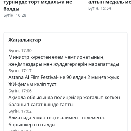
турнирде төрт медальға ие
алтын медаль ие
Бүгін, 15:54
болды
Бүгін, 16:28
Жаңалықтар
Бүгін, 17:30
Министр күрестен әлем чемпионатының
жеңімпаздары мен жүлдегерлерін марапаттады
Бүгін, 17:17
Astana AI Film Festival-іне 90 елден 2 мыңға жуық
ЖИ-фильм келіп түсті
Бүгін, 17:06
Ақмола облысында полицейлер жоғалып кеткен
баланы 1 сағат ішінде тапты
Бүгін, 17:02
Алматыда 5 млн теңге алимент төлемеген
борышкер сотталды