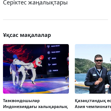
Серіктес жаңалықтары
Ұқсас мақалалар
Таэквондошылар
Қазақстандық е
Индонезиядағы халықаралық
Азия чемпионат