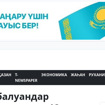
ҚАЗАН
T-
ЭКОНОМИКА
ЖАҺАН
РУХАНИ
NEWSPAPER
балуандар