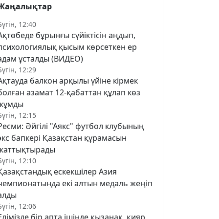
Жаңалықтар
Бүгін, 12:40
Ақтөбеде бұрынғы сүйіктісін аңдып,
психологиялық қысым көрсеткен ер
адам ұсталды (ВИДЕО)
Бүгін, 12:29
Ақтауда балкон арқылы үйіне кірмек
болған азамат 12-қабаттан құлап көз
жұмды
Бүгін, 12:15
Ресми: Әйгілі "Аякс" футбол клубының
экс бапкері Қазақстан құрамасын
жаттықтырады
Бүгін, 12:10
Қазақстандық ескекшілер Азия
чемпионатында екі алтын медаль жеңіп
алды
Бүгін, 12:06
Елімізде бір апта ішінде қызанақ, қияр,