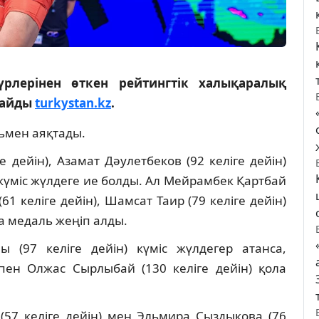
үрлерінен өткен рейтингтік халықаралық
рлайды
turkystan.kz
.
ьмен аяқтады.
е дейін), Азамат Дәулетбеков (92 келіге дейін)
) күміс жүлдеге ие болды. Ал Мейрамбек Қартбай
61 келіге дейін), Шамсат Таир (79 келіге дейін)
ла медаль жеңіп алды.
 (97 келіге дейін) күміс жүлдегер атанса,
 пен Олжас Сырлыбай (130 келіге дейін) қола
(57 келіге дейін) мен Эльмира Сыздықова (76