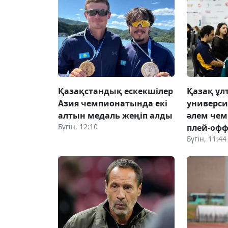
Қазақстандық ескекшілер
Қазақ ұл
Азия чемпионатында екі
универси
алтын медаль жеңіп алды
әлем че
Бүгін, 12:10
плей-офф
Бүгін, 11:44