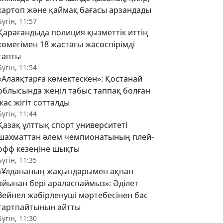
картоп және қаймақ бағасы арзандады
Бүгін, 11:57
Қарағандыда полиция қызметтік иттің
көмегімен 18 жастағы жасөспірімді
тапты
Бүгін, 11:54
«Алаяқтарға көмектескен»: Қостанай
облысында жеңіл табыс таппақ болған
жас жігіт сотталды
Бүгін, 11:44
Қазақ ұлттық спорт университеті
шахматтан әлем чемпионатының плей-
офф кезеңіне шықты
Бүгін, 11:35
«Ұлдананың жақындарымен ақпан
айынан бері араласпаймыз»: Әділет
Зейнел жәбірленуші мәртебесінен бас
тартпайтынын айтты
Бүгін, 11:30