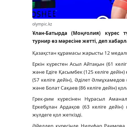
olympic.kz
Ұлан-Батырда (Моңғолия) күрес т
турнир өз мәресіне жетті, деп хаба
Қазақстан құрамасы жарысты 12 медал
Еркін күрестен Асыл Айтақын (61 келіг
және Едіге Қасымбек (125 келіге дейін
(57 келіге дейін), Әділет Әлмұхамедов (
және Болат Сақаев (86 келіге дейін) қо
Грек-рим күресінен Нұрасыл Аманалы
Еркебұлан Ардақов (63 келіге дейін)
жүлдеге қол жеткізді.
Әйелдер күресінде Нилуфар Раимова 