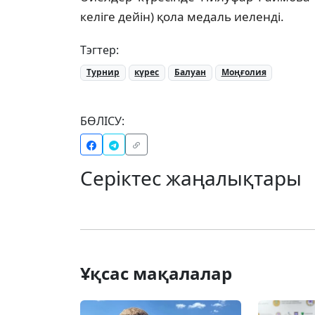
келіге дейін) қола медаль иеленді.
Тэгтер:
Турнир
күрес
Балуан
Моңғолия
БӨЛІСУ:
Серіктес жаңалықтары
Ұқсас мақалалар