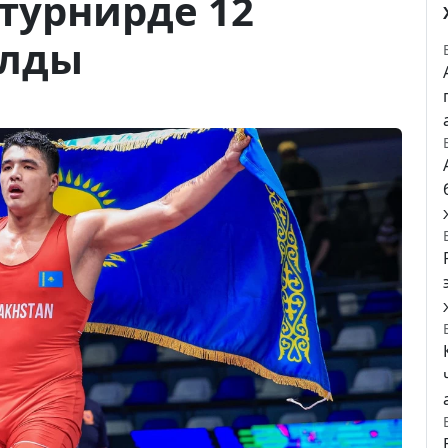
турнирде 12
алды