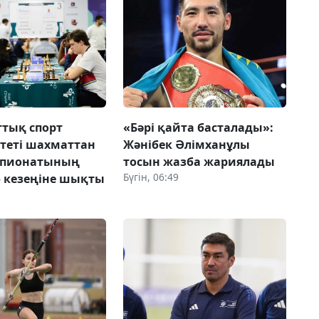
ттық спорт
«Бәрі қайта басталады»:
теті шахматтан
Жәнібек Әлімханұлы
мпионатының
тосын жазба жариялады
Бүгін, 06:49
 кезеңіне шықты