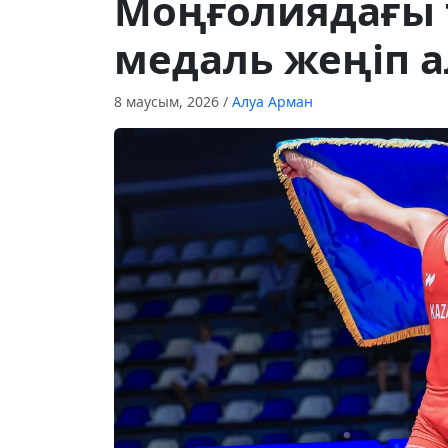
Моңғолиядағы 
медаль жеңіп 
8 маусым, 2026
/
Алуа Арман