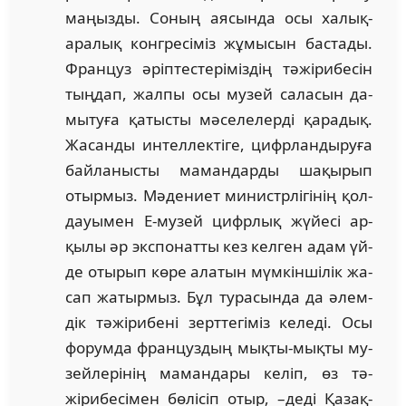
маңызды. Соның аясында осы ха­лық­
ара­лық конгресіміз жұмысын бастады.
Француз әріптестеріміздің тәжірибесін
тыңдап, жалпы осы музей саласын да­
мы­туға қатысты мәселелерді қарадық.
Жа­санды интеллектіге, цифрландыруға
бай­­ла­ныс­ты мамандарды шақырып
отыр­­мыз. Мәдениет ми­нистр­­лігі­нің қол­
дауымен Е-музей цифр­лық жүйесі ар­
қылы әр экспонатты кез келген адам үй­
де отырып көре алатын мүмкіншілік жа­
сап жатырмыз. Бұл турасында да әлем­
дік тәжірибені зерттегіміз келеді. Осы
форумда француздың мықты-мықты му­
зейлерінің мамандары келіп, өз тә­
жірибесімен бөлісіп отыр, –деді Қазақ­