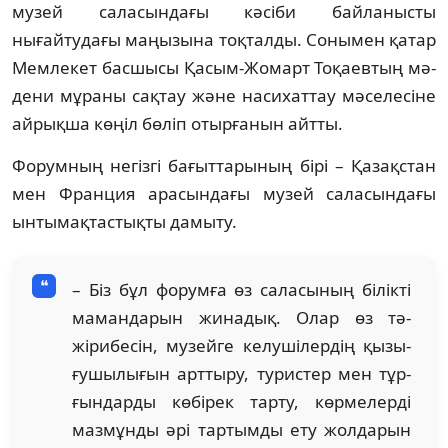
музей саласындағы кә­сі­би байла­нысты
нығайтудағы маңызына тоқталды. Сонымен қатар
Мемлекет бас­­­шысы Қасым-Жомарт Тоқаевтың мә­
дени мұраны сақтау және насихаттау мә­селесіне
айрықша көңіл бөліп отыр­ға­нын айтты.
Форумның негізгі бағыттарының бірі – Қазақстан
мен Франция арасын­да­ғы музей саласындағы
ынтымақтастықты дамыту.
– Біз бұл форумға өз саласының бі­лік­­ті
мамандарын жинадық. Олар өз тә­­
жірибесін, музейге келушілердің қы­зы­
ғу­­­шылығын арттыру, туристер мен тұр­
ғын­дарды көбірек тарту, көрмелерді
маз­мұнды әрі тартымды ету жолдарын