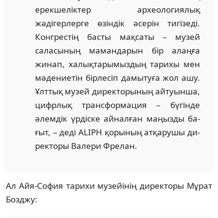
ерекшеліктер ар­хеологиялық
жәдігерлерге өзіндік әсе­рін тигізеді.
Конгрестің басты мақсаты – музей
саласының мамандарын бір алаңға
жинап, халықтарымыздың тарихы мен
мә­дениетін бірлесіп дамытуға жол ашу.
Ұлт­тық музей директорының айтуынша,
цифрлық трансформация – бүгінде
әлем­дік үрдіске айналған маңызды ба­
ғыт, – деді ALIPH қорының атқарушы ди­­­
ректоры Валери Фрелан.
Ал Айя-София тарихи музейінің ди­рек­торы Мұрат
Бозджу: