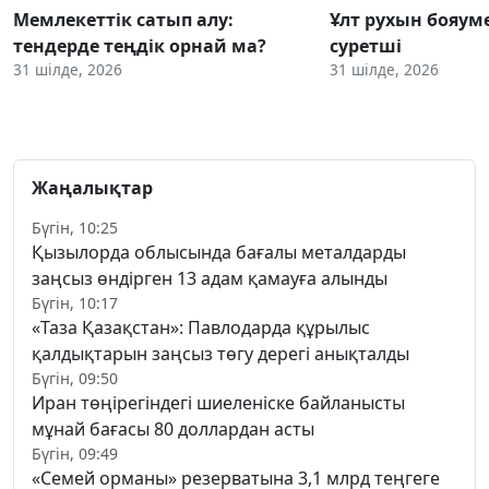
Мемлекеттік сатып алу:
Ұлт рухын бояум
тендерде теңдік орнай ма?
суретші
31 шілде, 2026
31 шілде, 2026
Жаңалықтар
Бүгін, 10:25
Қызылорда облысында бағалы металдарды
заңсыз өндірген 13 адам қамауға алынды
Бүгін, 10:17
«Таза Қазақстан»: Павлодарда құрылыс
қалдықтарын заңсыз төгу дерегі анықталды
Бүгін, 09:50
Иран төңірегіндегі шиеленіске байланысты
мұнай бағасы 80 доллардан асты
Бүгін, 09:49
«Семей орманы» резерватына 3,1 млрд теңгеге