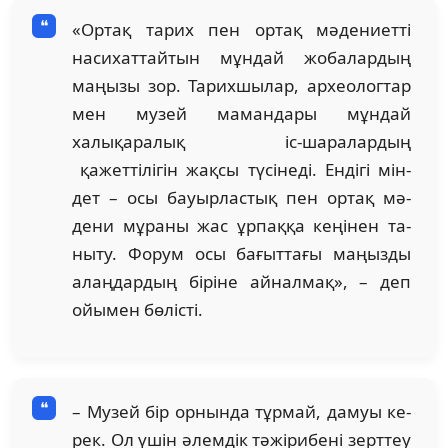
«Ортақ тарих пен ортақ мәдениетті
насихаттайтын мұн­дай жобалардың
маңызы зор. Тарих­шылар, археологтар
мен музей маман­дары мұндай
халықаралық іс-шаралар­дың
қажеттілігін жақсы түсінеді. Ендігі мін­
дет – осы бауырластық пен ортақ мә­­­­
дени мұраны жас ұрпаққа кеңінен та­
ныту. Форум осы бағыттағы маңызды
алаң­дардың біріне айналмақ», – деп
ойы­мен бөлісті.
– Музей бір орнында тұрмай, дамуы к­е­
рек. Ол үшін әлемдік тәжірибені зерт­теу