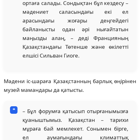
ор­таға салады. Сондықтан бұл кездесу –
мәдениет саласындағы екі ел
арасындағы жоғары деңгейдегі
байланысты одан әрі ны­ғайтатын
маңызды алаң, – деді Фран­ция­ның
Қазақстандағы Төтенше және өкі­летті
елшісі Сильван Гиоге.
Мәдени іс-шараға Қазақстанның бар­лық өңірінен
музей мамандары да қа­тысты.
– Бұл форумға қатысып отырға­ны­мыз­ға
қуаныштымыз. Қазақстан – тари­хи
мұраға бай мемлекет. Сонымен бірге,
ел аумағындағы климаттық