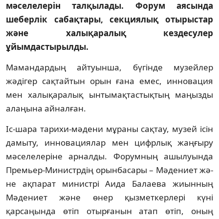
мәселелерін талқылады. Форум аясында
шеберлік сабақтары, секциялық отырыстар
және халықаралық кездесулер
ұйымдастырылды.
Мамандардың айтуынша, бүгінде му­зейлер
жәдігер сақтайтын орын ғана емес, инновация
мен халықаралық ын­ты­мақтастықтың маңызды
алаңына ай­­налған.
Іс-шара тарихи-мәдени мұраны сақ­тау, музей ісін
дамыту, инновациялар мен цифрлық жаңғыру
мәселелеріне арнал­ды. Форумның ашылуында
Премьер-Министрдің орынбасары – Мәдениет жә­
не ақпарат министрі Аида Балаева жиын­ның
Мәдениет және өнер қызмет­кер­лері күні
қарсаңында өтіп отырғанын атап өтіп, оның