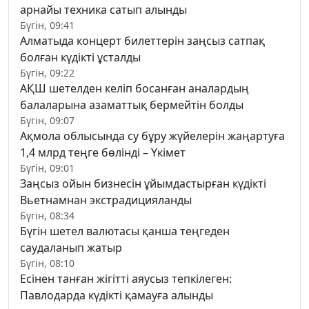
арнайы техника сатып алынды
Бүгін, 09:41
Алматыда концерт билеттерін заңсыз сатпақ
болған күдікті ұсталды
Бүгін, 09:22
АҚШ шетелден келіп босанған аналардың
балаларына азаматтық бермейтін болды
Бүгін, 09:07
Ақмола облысында су бұру жүйелерін жаңартуға
1,4 млрд теңге бөлінді – Үкімет
Бүгін, 09:01
Заңсыз ойын бизнесін ұйымдастырған күдікті
Вьетнамнан экстрадицияланды
Бүгін, 08:34
Бүгін шетел валютасы қанша теңгеден
саудаланып жатыр
Бүгін, 08:10
Есінен танған жігітті аяусыз тепкілеген:
Павлодарда күдікті қамауға алынды