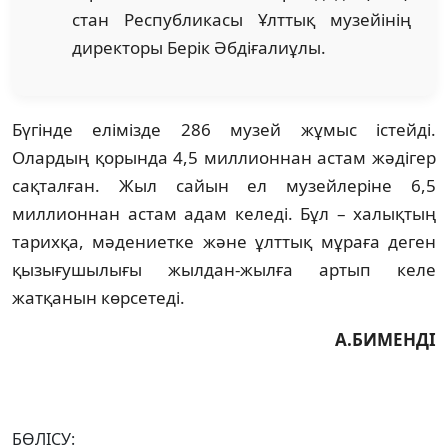
стан Республикасы Ұлттық музейінің
директоры Берік Әбдіғалиұлы.
Бүгінде елімізде 286 музей жұмыс іс­тейді.
Олардың қорында 4,5 миллион­нан астам жәдігер
сақталған. Жыл сайын ел музейлеріне 6,5
миллионнан астам адам келеді. Бұл – халықтың
тарихқа, мә­дениетке және ұлттық мұраға деген
қы­зығушылығы жылдан-жылға артып ке­ле
жатқанын көрсетеді.
А.БИМЕНДІ
БӨЛІСУ: