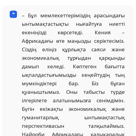
– Бұл мемлекеттеріміздің арасындағы
ынтымақтастықты нығайтуға ниетті
екеніңізді көрсетеді. Кения –
Африкадағы өте маңызды серіктесіміз.
Сіздің еліңіз құрлықта саяси және
экономикалық тұрғыдан қарқынды
дамып келеді. Көптеген бағытта
ықпалдастығымызды кеңейтудің тың
мүмкіндіктері бар. Біз бұған
қуаныштымыз. Оны табысты түрде
ілгерілете алатынымызға сенімдімін.
Бүгін екіжақты экономикалық және
гуманитарлық ынтымақтастық
перспективасын талқылаймыз.
Найроби Африкадағы халықаралық