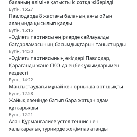
баланың өліміне қатысты іс сотқа жіберілді
Бүгін, 15:27
Павлодарда 8 жастағы баланың аяғы ойын
алаңында қысылып қалды
Бүгін, 15:15
«Әділет» партиясы өңірлерде сайлауалды
бағдарламасының басымдықтарын таныстырды
Бүгін, 14:30
«Әділет» партиясының өкілдері Павлодар,
Қарағанды және СҚО-да еңбек ұжымдарымен
кездесті
Бүгін, 14:22
Маңғыстаудағы мұнай кен орнында өрт шықты
Бүгін, 12:58
Жайық өзенінде батып бара жатқан адам
құтқарылды
Бүгін, 12:21
Алан Құрманғалиев үстел теннисінен
халықаралық турнирде жеңімпаз атанды