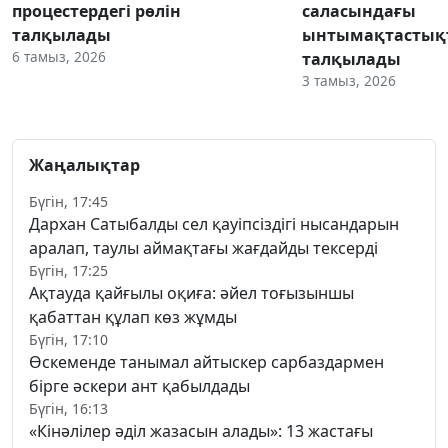
процестердегі рөлін
саласындағы
талқылады
ынтымақтастық
6 тамыз, 2026
талқылады
3 тамыз, 2026
Жаңалықтар
Бүгін, 17:45
Дархан Сатыбалды сел қауіпсіздігі нысандарын
аралап, таулы аймақтағы жағдайды тексерді
Бүгін, 17:25
Ақтауда қайғылы оқиға: әйел тоғызыншы
қабаттан құлап көз жұмды
Бүгін, 17:10
Өскеменде танымал айтыскер сарбаздармен
бірге әскери ант қабылдады
Бүгін, 16:13
«Кінәлілер әділ жазасын алады»: 13 жастағы