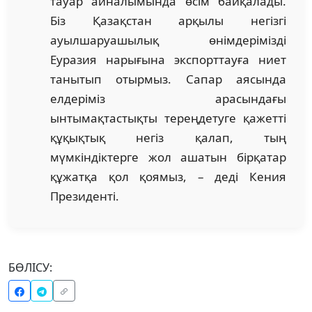
тауар айналымында өсім байқалады.
Біз Қазақстан арқылы негізгі
ауылшаруашылық өнімдерімізді
Еуразия нарығына экспорттауға ниет
танытып отырмыз. Сапар аясында
елдеріміз арасындағы
ынтымақтастықты тереңдетуге қажетті
құқықтық негіз қалап, тың
мүмкіндіктерге жол ашатын бірқатар
құжатқа қол қоямыз, – деді Кения
Президенті.
БӨЛІСУ: