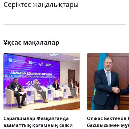
Серіктес жаңалықтары
Ұқсас мақалалар
Сарапшылар Жезқазғанда
Олжас Бектенов 
азаматтық қоғамның саяси
басшысымен мұн