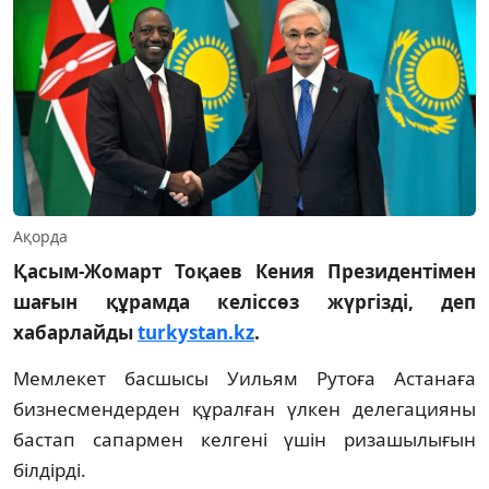
Ақорда
Қасым-Жомарт Тоқаев Кения Президентімен
шағын құрамда келіссөз жүргізді, деп
хабарлайды
turkystan.kz
.
Мемлекет басшысы Уильям Рутоға Астанаға
бизнесмендерден құралған үлкен делегацияны
бастап сапармен келгені үшін ризашылығын
білдірді.