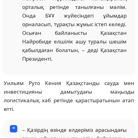
орталық ретінде танылғаны мәлім.
Онда БҰҰ жүйесіндегі ұйымдар
орналасып, тұрақты жұмыс істеп келеді.
Осыған байланысты Қазақстан
Найробиде елшілік ашу туралы шешім
қабылдаған болатын, – деді Қазақстан
Президенті.
Уильям Руто Кения Қазақстанды сауда мен
инвестицияны дамытудағы маңызды
логистикалық хаб ретінде қарастыратынын атап
өтті.
– Қазірдің өзінде елдеріміз арасындағы