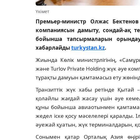
Үкімет
Премьер-министр Олжас Бектено
компаниясын дамыту, сондай-ақ т
бойынша тапсырмаларын орындау 
хабарлайды
turkystan.kz
.
Жиында Көлік министрлігінің, «Самұ
және Turlov Private Holding жүк әуе
тұрақты дамуын қамтамасыз ету жөнінде
Транзиттік жүк хабы ретінде Қытай 
қолайлы жағдай жасау үшін әуе кемел
құны бойынша авиаотынмен қамтамасы
жедел іске қосу мәселелері қаралды.
әуежай қуатын, жүк терминалдарын, қ
Сонымен қатар Орталық Азия өңірі