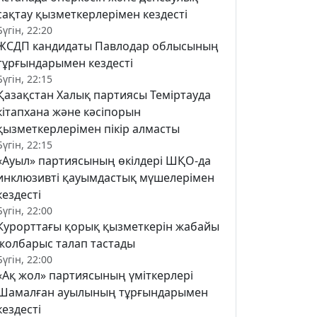
сақтау қызметкерлерімен кездесті
Бүгін, 22:20
ЖСДП кандидаты Павлодар облысының
тұрғындарымен кездесті
Бүгін, 22:15
Қазақстан Халық партиясы Теміртауда
кітапхана және кәсіпорын
қызметкерлерімен пікір алмасты
Бүгін, 22:15
«Ауыл» партиясының өкілдері ШҚО-да
инклюзивті қауымдастық мүшелерімен
кездесті
Бүгін, 22:00
Курорттағы қорық қызметкерін жабайы
жолбарыс талап тастады
Бүгін, 22:00
«Ақ жол» партиясының үміткерлері
Шамалған ауылының тұрғындарымен
кездесті