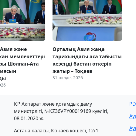
Азия және
Орталық Азия жаңа
ан мемлекеттері
тарихындағы аса табысты
ры Шолпан-Ата
кезеңді бастан өткеріп
циясын
жатыр – Тоқаев
31 шілде, 2026
ды
026
ҚР Ақпарат және қоғамдық даму
PD
министрлігі, №KZ36VPY00019169 куәлігі,
Ау
08.01.2020 ж.
Ау
Астана қаласы, Қонаев көшесі, 12/1