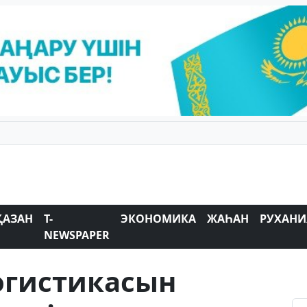
ҚАЗАН
T-
ЭКОНОМИКА
ЖАҺАН
РУХАНИ
NEWSPAPER
огистикасын