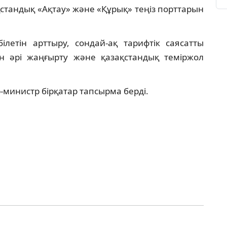
қстандық «Ақтау» және «Құрық» теңіз порттарын
ілетін арттыру, сондай-ақ тарифтік саясатты
н әрі жаңғырту және қазақстандық теміржол
инистр бірқатар тапсырма берді.