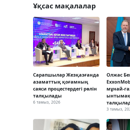
Ұқсас мақалалар
Сарапшылар Жезқазғанда
Олжас Бе
азаматтық қоғамның
ExxonMob
саяси процестердегі рөлін
мұнай-га
талқылады
ынтымақ
6 тамыз, 2026
талқыла
3 тамыз, 20