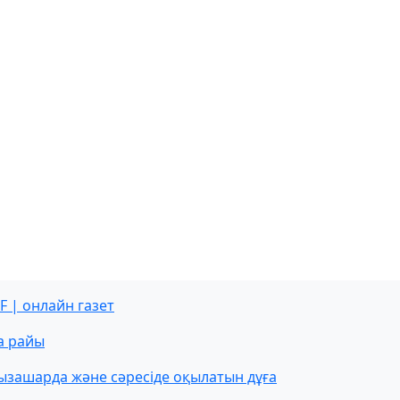
F | онлайн газет
а райы
ызашарда және сәресіде оқылатын дұға