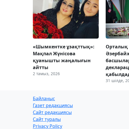
«Шымкентке ұзақттық»:
Орталық 
Мақпал Жүнісова
Әзербайж
қуанышты жаңалығын
басшыла
айтты
деклара
2 тамыз, 2026
қабылда
31 шілде, 2
Байланыс
Газет редакциясы
Сайт редакциясы
Сайт туралы
Privacy Policy