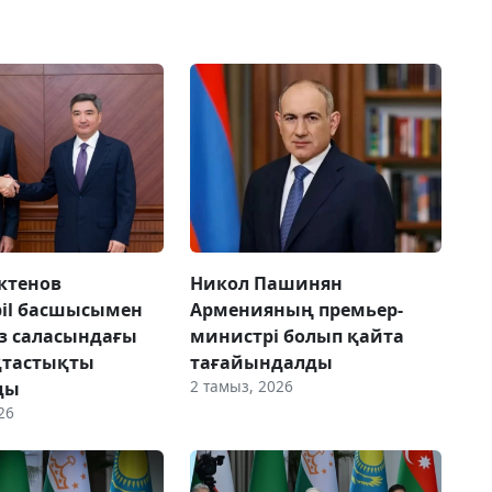
ктенов
Никол Пашинян
il басшысымен
Арменияның премьер-
з саласындағы
министрі болып қайта
тастықты
тағайындалды
2 тамыз, 2026
ды
26