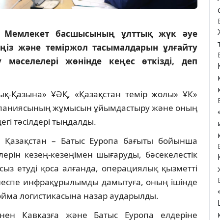
в Мемлекет басшысының ұлттық жүк әуе
еңіз және теміржол тасымалдарын ұлғайту
мәселелері жөнінде кеңес өткізді, деп
рық-Қазына» ҰӘҚ, «Қазақстан темір жолы» ҰК»
 компаниясының жұмысын ұйымдастыру және оның
гі тәсілдері тыңдалды.
– Қазақстан – Батыс Еуропа бағыты бойынша
ерін кезең-кезеңімен шығаруды, бәсекелестік
з етуді қоса алғанда, операциялық қызметті
 Ілеспе инфрақұрылымды дамытуға, оның ішінде
ойма логистикасына назар аударылды.
нен Кавказға және Батыс Еуропа елдеріне