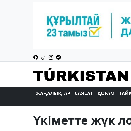
ЖАҢАЛЫҚТАР
САЯСАТ
ҚОҒАМ
ТАЙ
Үкіметте жүк л