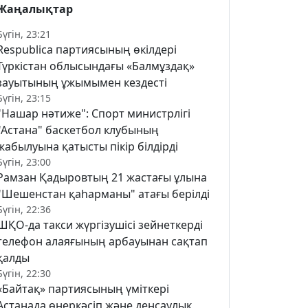
Жаңалықтар
Бүгін, 23:21
Respublica партиясының өкілдері
Түркістан облысындағы «Балмұздақ»
зауытының ұжымымен кездесті
Бүгін, 23:15
"Нашар нәтиже": Спорт министрлігі
"Астана" баскетбол клубының
жабылуына қатысты пікір білдірді
Бүгін, 23:00
Рамзан Қадыровтың 21 жастағы ұлына
"Шешенстан қаһарманы" атағы берілді
Бүгін, 22:36
ШҚО-да такси жүргізушісі зейнеткерді
телефон алаяғының арбауынан сақтап
қалды
Бүгін, 22:30
«Байтақ» партиясының үміткері
Астанада өнеркәсіп және денсаулық